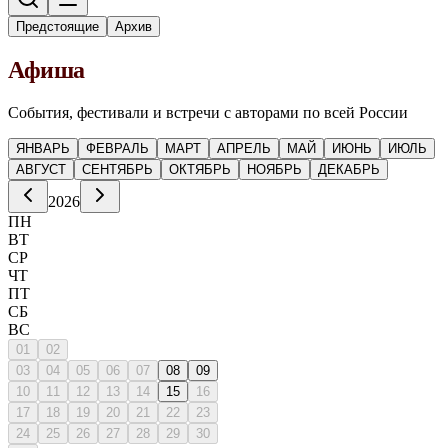
Предстоящие
Архив
Афиша
События, фестивали и встречи с авторами по всей России
ЯНВАРЬ
ФЕВРАЛЬ
МАРТ
АПРЕЛЬ
МАЙ
ИЮНЬ
ИЮЛЬ
АВГУСТ
СЕНТЯБРЬ
ОКТЯБРЬ
НОЯБРЬ
ДЕКАБРЬ
2026
ПН
ВТ
СР
ЧТ
ПТ
СБ
ВС
01
02
03
04
05
06
07
08
09
10
11
12
13
14
15
16
17
18
19
20
21
22
23
24
25
26
27
28
29
30