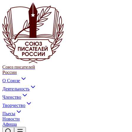
Союз писателей
России
О Союзе
Деятельность
Членство
Творчество
Пьесы
Новости
Афиша