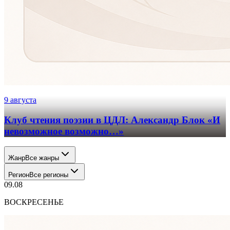
9 августа
Клуб чтения поэзии в ЦДЛ: Александр Блок «И
невозможное возможно…»
Жанр
Все жанры
Регион
Все регионы
09
.
08
ВОСКРЕСЕНЬЕ