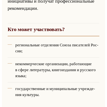
ини­ци­ати­вы и по­лу­чат про­фес­си­ональные
ре­ко­мен­да­ции.
Кто может участ­во­вать?
ре­ги­ональные от­де­ле­ния Союза пи­са­те­лей Рос­
сии;
неком­мер­че­ские ор­га­ни­за­ции, ра­бо­та­ющие
в сфере ли­те­ра­ту­ры, кни­го­из­да­ния и рус­ско­го
языка;
го­су­дар­ствен­ные и му­ни­ци­пальные учре­жде­
ния культу­ры.