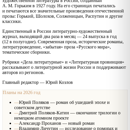
художественной литературы в России, созданный
А. М. Горьким в 1927 году. На его страницах печатались
и печатаются все значительные произведения отечественной
прозы: Горький, Шолохов, Солженицын, Распутин и другие
классики.
Единственный в России литературно-художественный
журнал, выходящий два раза в месяц — 24 выпуска в год
(12 в полугодие). Современная проза, исторические романы,
литературоведение, «забытая» проза «Русского мира»,
тематические сборники.
Рубрики «Дела литературные» и «Литературная провинция»
рассказывают о литературной жизни России и поддерживают
авторов из регионов.
Главный редактор —
Юрий Козлов
Планы на 2026 год
—
Юрий Поляков — роман об ушедшей эпохе и
советском детстве
—
Дмитрий Поляков-Катин — окончание трилогии о
немецком атомном проекте
—
Александр Проханов — новый роман
—
Владимир Личутин — исследование о поморах и