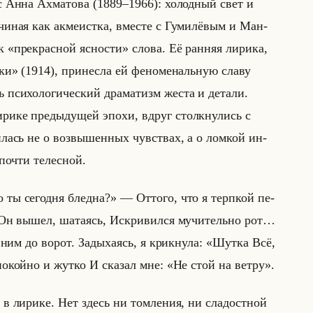
­ус Анна Ах­ма­то­ва (1889–1966): хо­лод­ный свет и
и­ная как ак­ме­ист­ка, вме­сте с Гу­ми­лё­вым и Ман­
е к «прекрасной ясности» слова. Её ран­няя ли­ри­ка,
и» (1914), при­нес­ла ей фе­но­ме­нальную славу
си­хо­ло­ги­че­ский дра­ма­тизм жеста и де­та­ли.
и­ри­ке преды­ду­щей эпохи, вдруг столк­ну­лись с
и­лась не о воз­вы­шен­ных чув­ствах, а о лом­кой ин­
 почти те­лес­ной.
ты сегодня бледна?» — От­то­го, что я терп­кой пе­
? Он вышел, ша­та­ясь, Ис­кри­вил­ся му­чи­тельно рот…
а ним до ворот. За­ды­ха­ясь, я крик­ну­ла: «Шутка Всё,
о­койно и жутко И ска­зал мне: «Не стой на ветру».
 в ли­ри­ке. Нет здесь ни том­ле­ния, ни сла­дост­ной