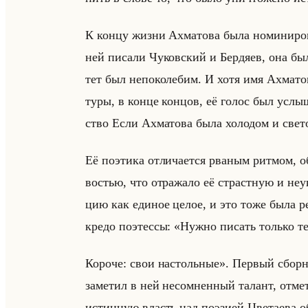
К концу жизни Ах­ма­то­ва была но­ми­ни­ро­в
ней пи­са­ли Чу­ков­ский и Бер­дя­ев, она был
тет был непо­ко­ле­бим. И хотя имя Ах­ма­то­
ту­ры, в конце кон­цов, её голос был услы­
ство Если Ах­ма­то­ва была хо­ло­дом и све­
Её по­эти­ка от­ли­ча­ет­ся рва­ным рит­мом, о
во­стью, что от­ра­жа­ло её страст­ную и неу
цию как еди­ное целое, и это тоже была ре­во­
кредо по­этес­сы: «Нужно писать только т
Короче: свои настольные». Пер­вый сбор­
за­ме­тил в ней несо­мнен­ный та­лант, от­
ис­тин­ную власть над по­эзи­ей Цве­та­ева о