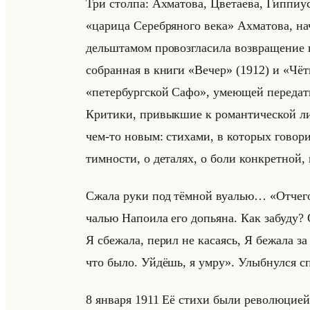
Три стол­па: Ах­ма­то­ва, Цве­та­ева, Гип­пи
«царица Серебряного века» Ах­ма­то­ва, на­ч
дельшта­мом про­воз­гла­си­ла воз­вра­ще­ни
со­бран­ная в книги «Вечер» (1912) и «Чётк
«петербургской Сафо», уме­ющей пе­ре­дать п
Кри­ти­ки, при­вык­шие к ро­ман­ти­че­ской л
чем-то новым: сти­ха­ми, в ко­то­рых го­во­р
тим­но­сти, о де­та­лях, о боли кон­крет­ной,
Сжала руки под тём­ной ву­алью… «Отчего 
ча­лью На­по­ила его до­пья­на. Как за­бу­ду
Я сбе­жа­ла, перил не ка­са­ясь, Я бе­жа­ла з
что было. Уйдёшь, я умру». Улыб­нул­ся сп
8 ян­ва­ря 1911 Её стихи были ре­во­лю­ци­ей