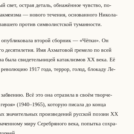
ый свет, ост­рая де­таль, об­на­жён­ное чув­ство, по­
­ме­из­ма ― но­во­го те­че­ния, ос­но­ван­но­го Ни­ко­ла­
ав­ше­го про­тив сим­во­лист­ской ту­ман­но­сти.
 опуб­ли­ко­ва­ла вто­рой сбор­ник — «Чётки». Он
­го де­ся­ти­ле­тия. Имя Ах­ма­то­вой гре­ме­ло по всей
а была сви­де­тельни­цей ка­та­клиз­мов XX века. Её
ре­во­лю­цию 1917 года, тер­рор, голод, бло­ка­ду Ле­
и за­бве­нию. Всё это она от­ра­зи­ла в своём твор­че­
з героя» (1940–1965), ко­то­рую пи­са­ла до конца
зна­чи­тельных про­из­ве­де­ний рус­ской по­эзии XX
­чен­но­му миру Се­реб­ря­но­го века, по­пыт­ка со­хра­
о­ри­ей.