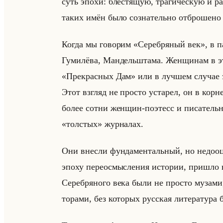
суть эпохи: бле­стя­щую, тра­ги­че­скую и р
таких имён было со­зна­тельно от­бро­ше­но
Когда мы го­во­рим «Серебряный век», в па­
Гу­ми­лё­ва, Ман­дельшта­ма. Жен­щи­нам в эт
«Прекрасных Дам» или в луч­шем слу­чае экс­
Этот взгляд не про­сто уста­рел, он в корне
более сотни жен­щин-по­этесс и пи­са­тельниц,
«толстых» жур­на­лах.
Они внес­ли фун­да­мен­тальный, но недо­оце
эпоху пе­ре­осмыс­ле­ния ис­то­рии, при­шло
Се­реб­ря­но­го века были не про­сто му­за­ми,
то­ра­ми, без ко­то­рых рус­ская ли­те­ра­ту­р