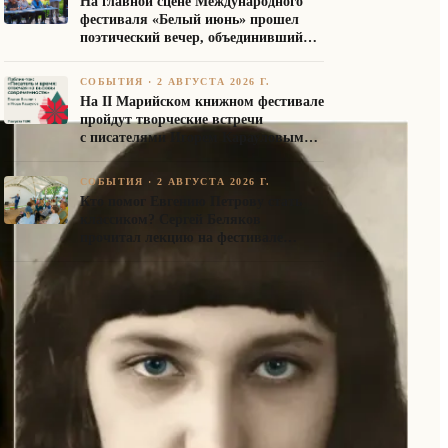
На главной сцене Международного
фестиваля «Белый июнь» прошел
поэтический вечер, объединивший
авторов Союза писателей России
СОБЫТИЯ
·
2 АВГУСТА 2026 Г.
На II Марийском книжном фестивале
пройдут творческие встречи
с писателями Игорем Карауловым
и Платоном Бесединым
СОБЫТИЯ
·
2 АВГУСТА 2026 Г.
Кто помог Евгению Петрову стать
классиком? Сергей Беляков
прочитал лекцию на фестивале
«Белый июнь»