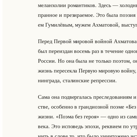
ме­лан­хо­лии ро­ман­ти­ков. Здесь — хо­лод­н
пран­ное и пре­зи­ра­емое. Это была по­эзия ак
ем Гу­ми­лё­вым, мужем Ах­ма­то­вой, вы­сту­п
Перед Пер­вой ми­ро­вой войной Ах­ма­то­ва
был пе­ре­из­дан во­семь раз в те­че­ние од­но
Рос­сии. Но она была не только по­этом, он
жизнь пе­ре­сек­ла Первую ми­ро­вую войну, 
нин­гра­да, ста­лин­ские ре­прес­сии.
Сама она под­вер­га­лась пре­сле­до­ва­ни­ям 
стве, осо­бен­но в гран­ди­оз­ной поэме «Бе
жизни. «Поэма без героя» — одно из самых 
века. Это ис­по­ведь эпохи, рек­ви­ем по утра
нить в слове то, что было уни­что­же­но ис­т