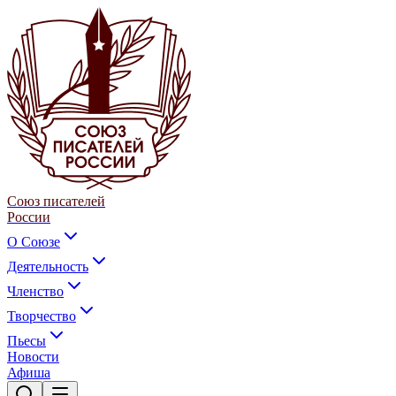
Союз писателей
России
О Союзе
Деятельность
Членство
Творчество
Пьесы
Новости
Афиша