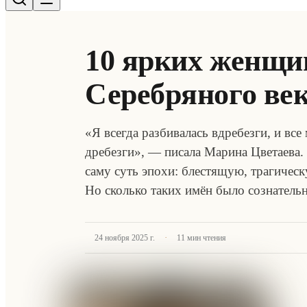
10 ярких женщи
Серебряного ве
«Я всегда разбивалась вдребезги, и вс
дребезги», — писала Марина Цветаева. 
саму суть эпохи: блестящую, трагичес
Но сколько таких имён было сознател
·
24 ноября 2025 г.
11
мин чтения