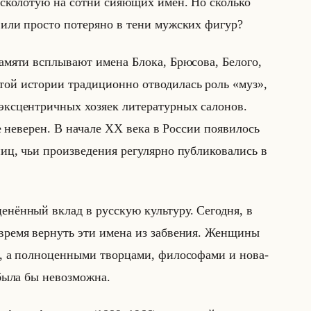
ас­ко­ло­тую на сотни си­яю­щих имён. Но сколько
 или про­сто по­те­ря­но в тени муж­ских фигур?
мя­ти всплы­ва­ют имена Блока, Брю­со­ва, Бе­ло­го,
ой ис­то­рии тра­ди­ци­он­но от­во­ди­лась роль «муз»,
цен­трич­ных хо­зя­ек ли­те­ра­тур­ных са­ло­нов.
 неве­рен. В на­ча­ле XX века в Рос­сии по­яви­лось
 чьи про­из­ве­де­ния ре­гу­ляр­но пуб­ли­ко­ва­лись в
­нён­ный вклад в рус­скую культу­ру. Се­год­ня, в
 время вер­нуть эти имена из за­бве­ния. Жен­щи­ны
 а пол­но­цен­ны­ми твор­ца­ми, фи­ло­со­фа­ми и но­ва­
а была бы невоз­мож­на.