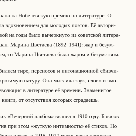
а­на на Но­бе­лев­скую пре­мию по ли­те­ра­ту­ре. О
а вдох­но­ве­ни­ем для мо­ло­дых по­этов. Её ав­то­ри­
вой на годы было вы­черк­ну­то из со­вет­ской ли­те­ра­
шан. Ма­ри­на Цве­та­ева (1892–1941): жар и безум­
том, то Ма­ри­на Цве­та­ева была жаром и безум­ством.
би­ли­ем тире, пе­ре­но­сов и ин­то­на­ци­он­ной сбив­чи­
кро­ти­мую на­ту­ру. Она мыс­ли­ла звук, слово и эмо­
лю­ция в ли­те­ра­ту­ре её вре­ме­ни. Зна­ме­ни­тое
е книги, от отсутствия которых страдаешь.
ник «Вечерний альбом» вышел в 1910 году. Брю­сов
ме­тив при этом «жуткую интимность» её сти­хов. Но
б­ре­ла позже, в 1915–1917 годах, когда на­пи­са­ла