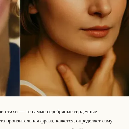
мои стихи — те самые серебряные сердечные
та прон­зи­тельная фраза, ка­жет­ся, опре­де­ля­ет саму