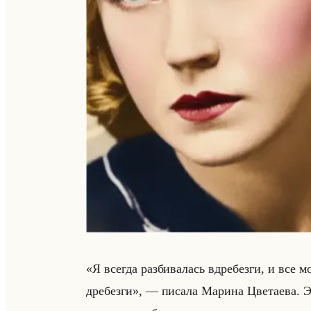
«Я всегда разбивалась вдребезги, и все 
дребезги», — пи­са­ла Ма­ри­на Цве­та­ева. Э