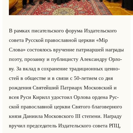
В рам­ках пи­са­тельско­го фо­ру­ма Из­да­тельско­го
со­ве­та Рус­ской пра­во­слав­ной церк­ви «Мiр
Слова» со­сто­ялось вру­че­ние пат­ри­ар­шей на­гра­ды
поэту, про­за­ику и пуб­ли­ци­сту Алек­сан­дру Ор­ло­
ву. За вклад в со­хра­не­ние тра­ди­ци­он­ных цен­но­
стей в об­ще­стве и в связи с 50-ле­ти­ем со дня
рож­де­ния Свя­тейший Пат­ри­арх Мос­ков­ский и
всея Руси Ки­рилл удо­сто­ил Ор­ло­ва ор­де­на Рус­
ской пра­во­слав­ной церк­ви Свя­то­го бла­го­вер­но­го
князя Да­ни­ила Мос­ков­ско­го III сте­пе­ни. На­гра­ду
вру­чил пред­се­да­тель Из­да­тельско­го со­ве­та РПЦ,