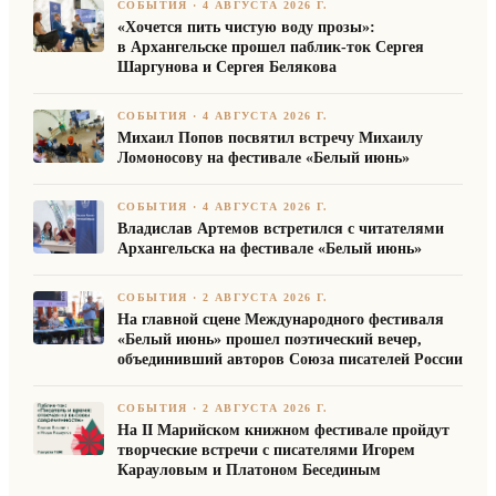
СОБЫТИЯ
·
4 АВГУСТА 2026 Г.
«Хочется пить чистую воду прозы»:
в Архангельске прошел паблик-ток Сергея
Шаргунова и Сергея Белякова
СОБЫТИЯ
·
4 АВГУСТА 2026 Г.
Михаил Попов посвятил встречу Михаилу
Ломоносову на фестивале «Белый июнь»
СОБЫТИЯ
·
4 АВГУСТА 2026 Г.
Владислав Артемов встретился с читателями
Архангельска на фестивале «Белый июнь»
СОБЫТИЯ
·
2 АВГУСТА 2026 Г.
На главной сцене Международного фестиваля
«Белый июнь» прошел поэтический вечер,
объединивший авторов Союза писателей России
СОБЫТИЯ
·
2 АВГУСТА 2026 Г.
На II Марийском книжном фестивале пройдут
творческие встречи с писателями Игорем
Карауловым и Платоном Бесединым