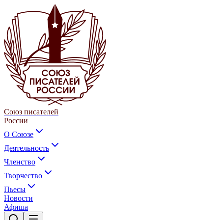
Союз писателей
России
О Союзе
Деятельность
Членство
Творчество
Пьесы
Новости
Афиша