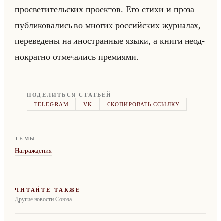
про­све­ти­тельских про­ек­тов. Его стихи и проза
пуб­ли­ко­ва­лись во мно­гих рос­сийских жур­на­лах,
пе­ре­ве­де­ны на ино­стран­ные языки, а книги неод­
но­крат­но от­ме­ча­лись пре­ми­ями.
ПОДЕЛИТЬСЯ СТАТЬЁЙ
TELEGRAM
VK
СКОПИРОВАТЬ ССЫЛКУ
ТЕМЫ
Награждения
ЧИТАЙТЕ ТАКЖЕ
Другие новости Союза