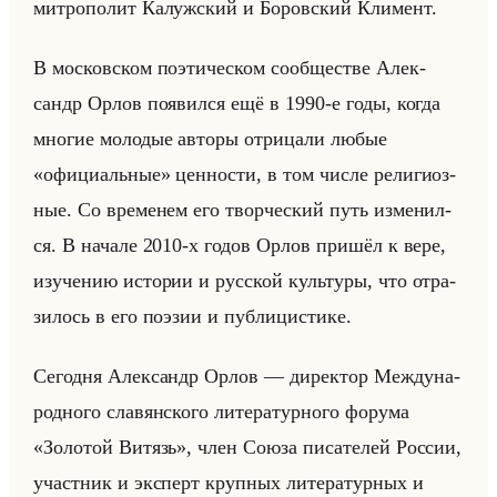
мит­ро­по­лит Ка­луж­ский и Бо­ров­ский Кли­мент.
В мос­ков­ском по­эти­че­ском со­об­ще­стве Алек­
сандр Орлов по­явил­ся ещё в 1990-е годы, когда
мно­гие мо­ло­дые ав­то­ры от­ри­ца­ли любые
«официальные» цен­но­сти, в том числе ре­ли­ги­оз­
ные. Со вре­ме­нем его твор­че­ский путь из­ме­нил­
ся. В на­ча­ле 2010-х годов Орлов при­шёл к вере,
изу­че­нию ис­то­рии и рус­ской культу­ры, что от­ра­
зи­лось в его по­эзии и пуб­ли­ци­сти­ке.
Се­год­ня Алек­сандр Орлов — ди­рек­тор Меж­ду­на­
род­но­го сла­вян­ско­го ли­те­ра­тур­но­го фо­ру­ма
«Золотой Витязь», член Союза пи­са­те­лей Рос­сии,
участ­ник и экс­перт круп­ных ли­те­ра­тур­ных и