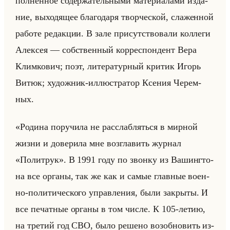
пол­нен­ное со­дер­жа­тельны­ми ма­те­ри­ала­ми из­да­
ние, вы­хо­дя­щее бла­го­да­ря твор­че­ской, сла­жен­ной
ра­бо­те ре­дак­ции. В зале при­сут­ство­ва­ли кол­ле­ги
Алек­сея — соб­ствен­ный кор­ре­спон­дент Вера
Клим­ко­вич; поэт, ли­те­ра­тур­ный кри­тик Игорь
Витюк; ху­дож­ник-ил­лю­стра­тор Ксе­ния Че­рем­
ных.
«Родина поручила не расслабляться в мирной
жизни и доверила мне возглавить журнал
«Политрук». В 1991 году по звон­ку из Ва­шинг­то­
на все ор­га­ны, так же как и самые глав­ные во­ен­
но-по­ли­ти­че­ско­го управ­ле­ния, были за­кры­ты. И
все пе­чат­ные ор­га­ны в том числе. К 105-летию,
на тре­тий год СВО, было ре­ше­но воз­об­но­вить из­