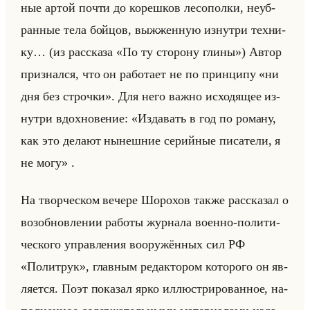
ные артой почти до ко­реш­ков ле­со­пол­ки, неуб­
ран­ные тела бойцов, вы­жжен­ную из­нут­ри тех­ни­
ку… (из рас­ска­за «По ту сторону глины») Автор
при­знал­ся, что он ра­бо­та­ет не по прин­ци­пу «ни
дня без строчки». Для него важно ис­хо­дя­щее из­
нут­ри вдох­но­ве­ние: «Издавать в год по роману,
как это делают нынешние серийные писатели, я
не могу» .
На твор­че­ском ве­че­ре Шо­ро­хов также рас­ска­зал о
воз­об­нов­ле­нии ра­бо­ты жур­на­ла во­ен­но-по­ли­ти­
че­ско­го управ­ле­ния во­ору­жён­ных сил РФ
«Политрук», глав­ным ре­дак­то­ром ко­то­ро­го он яв­
ля­ет­ся. Поэт по­ка­зал ярко ил­лю­стри­ро­ван­ное, на­