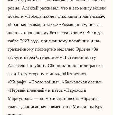
ров­на. Алек­сей рас­ска­зал, что в его книгу вошли
по­ве­сти «Победа пахнет фиалками и напалмом»,
«Бранная слава», а также «Ромаядины», по­свя­
щён­ная про­пав­ше­му без вести в зоне СВО в де­
каб­ре 2023 года, при­знан­но­му по­гиб­шим и на­
граж­дён­но­му по­смерт­но ме­да­лью Ор­де­на «За
заслуги перед Отечеством» II сте­пе­ни поэту
Алек­сею По­лу­бо­те. Сбор­ник по­пол­ни­ли рас­ска­
зы «По ту сторону глины», «Петручио»,
«Жираф», «После войны», «Балканская осень»,
«Первый пленный» и пьеса «Пароход в
Мариуполь» — по мо­ти­вам по­ве­сти «Бранная
слава», на­пи­сан­ная сов­мест­но с Ми­ха­илом Кру­
пи­ным.