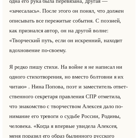
одна его рука была пе­ре­вя­за­на, дру­гая —
«зачесалась». После этого он понял, что дол­жен
опи­сы­вать все пе­ре­жи­тые со­бы­тия. С по­эзи­ей,
как при­знал­ся автор, он на дру­гой волне:
«Творческий путь, если он искренний, находит
вдохновение по-своему.
Я редко пишу стихи. На войне я не написал ни
одного стихотворения, но вместо болтовни я их
читаю» . Нина По­по­ва, поэт и за­ме­сти­тель от­вет­
ствен­но­го сек­ре­та­ря прав­ле­ния СПР от­ме­ти­ла,
что зна­ком­ство с твор­че­ством Алек­сея дало по­
ни­ма­ние его тре­во­ги о судьбе Рос­сии, Ро­ди­ны,
че­ло­ве­ка. «Когда я впервые увидела Алексея,
меня поразил его образ былинного русского