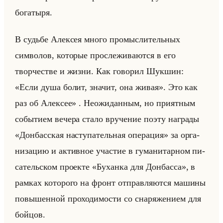
богатыря.
В судьбе Алексея много промыслительных
символов, которые прослеживаются в его
творчестве и жизни. Как говорил Шукшин:
«Если душа болит, значит, она живая». Это как
раз об Алек­сее» . Неожи­дан­ным, но при­ят­ным
со­бы­ти­ем ве­че­ра стало вру­че­ние поэту на­гра­ды
«Донбасская наступательная операция» за ор­га­
ни­за­цию и ак­тив­ное уча­стие в гу­ма­ни­тар­ном пи­
са­тельском про­ек­те «Буханка для Донбасса», в
рам­ках ко­то­ро­го на фронт от­прав­ля­ют­ся ма­ши­ны
по­вы­шен­ной про­хо­ди­мо­сти со сна­ря­же­ни­ем для
бойцов.