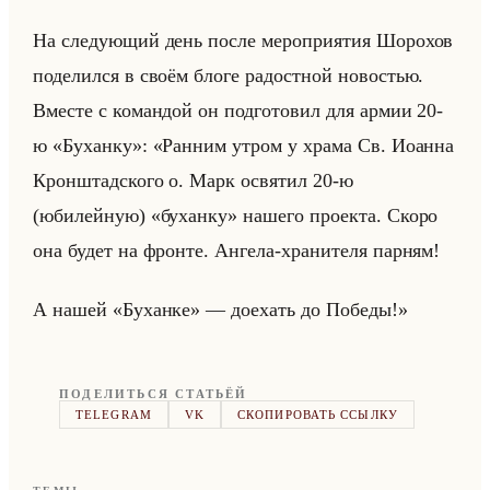
На сле­ду­ющий день после ме­ро­при­ятия Шо­ро­хов
по­де­лил­ся в своём блоге ра­дост­ной но­во­стью.
Вме­сте с ко­ман­дой он под­го­то­вил для армии 20-
ю «Буханку»: «Ранним утром у храма Св. Иоанна
Кронштадского о. Марк освятил 20-ю
(юбилейную) «буханку» на­ше­го про­ек­та. Скоро
она будет на фрон­те. Ан­ге­ла-хра­ни­те­ля пар­ням!
А нашей «Буханке» — до­ехать до По­бе­ды!»
ПОДЕЛИТЬСЯ СТАТЬЁЙ
TELEGRAM
VK
СКОПИРОВАТЬ ССЫЛКУ