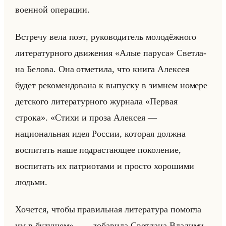
во­ен­ной опе­ра­ции.
Встре­чу вела поэт, ру­ко­во­ди­тель мо­ло­дёж­но­го
ли­те­ра­тур­но­го дви­же­ния «Алые паруса» Свет­ла­
на Бе­ло­ва. Она от­ме­ти­ла, что книга Алек­сея
будет ре­ко­мен­до­ва­на к вы­пус­ку в зим­нем но­ме­ре
дет­ско­го ли­те­ра­тур­но­го жур­на­ла «Первая
строка». «Стихи и проза Алексея —
национальная идея России, которая должна
воспитать наше подрастающее поколение,
воспитать их патриотами и просто хорошими
людьми.
Хочется, чтобы правильная литература помогла
им в будущем» , — до­ба­ви­ла Свет­ла­на Вла­ди­ми­