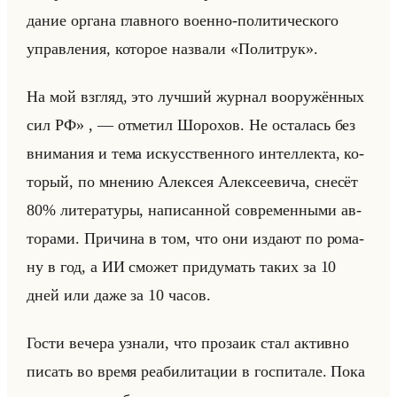
да­ние ор­га­на глав­но­го во­ен­но-по­ли­ти­че­ско­го
управ­ле­ния, ко­то­рое на­зва­ли «Политрук».
На мой взгляд, это луч­ший жур­нал во­ору­жён­ных
сил РФ» , — от­ме­тил Шо­ро­хов. Не оста­лась без
вни­ма­ния и тема ис­кус­ствен­но­го ин­тел­лек­та, ко­
то­рый, по мне­нию Алек­сея Алек­се­еви­ча, сне­сёт
80% ли­те­ра­ту­ры, на­пи­сан­ной со­вре­мен­ны­ми ав­
то­ра­ми. При­чи­на в том, что они из­да­ют по ро­ма­
ну в год, а ИИ смо­жет при­ду­мать таких за 10
дней или даже за 10 часов.
Гости ве­че­ра узна­ли, что про­за­ик стал ак­тив­но
пи­сать во время ре­аби­ли­та­ции в гос­пи­та­ле. Пока