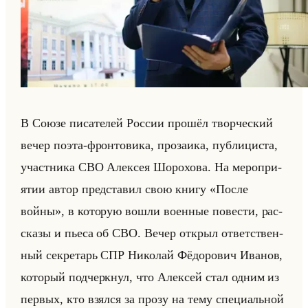
В Союзе пи­са­те­лей Рос­сии про­шёл твор­че­ский
вечер поэта-фрон­то­ви­ка, про­за­ика, пуб­ли­ци­ста,
участ­ни­ка СВО Алек­сея Шо­ро­хо­ва. На ме­ро­при­
ятии автор пред­ста­вил свою книгу «После
войны», в ко­то­рую вошли во­ен­ные по­ве­сти, рас­
ска­зы и пьеса об СВО. Вечер от­крыл от­вет­ствен­
ный сек­ре­тарь СПР Ни­ко­лай Фё­до­ро­вич Ива­нов,
ко­то­рый под­черк­нул, что Алек­сей стал одним из
пер­вых, кто взял­ся за прозу на тему спе­ци­альной