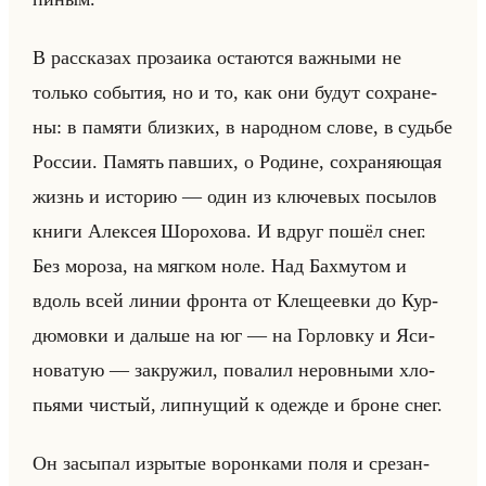
В рас­ска­зах про­за­ика оста­ют­ся важ­ны­ми не
только со­бы­тия, но и то, как они будут со­хра­не­
ны: в па­мя­ти близ­ких, в на­род­ном слове, в судьбе
Рос­сии. Па­мять пав­ших, о Ро­дине, со­хра­ня­ющая
жизнь и ис­то­рию — один из клю­че­вых по­сы­лов
книги Алек­сея Шо­ро­хо­ва. И вдруг пошёл снег.
Без мо­ро­за, на мяг­ком ноле. Над Ба­хму­том и
вдоль всей линии фрон­та от Кле­ще­ев­ки до Кур­
дю­мов­ки и дальше на юг — на Гор­лов­ку и Яси­
но­ва­тую — за­кру­жил, по­ва­лил неров­ны­ми хло­
пья­ми чи­стый, лип­ну­щий к одеж­де и броне снег.
Он за­сы­пал из­ры­тые во­рон­ка­ми поля и сре­зан­