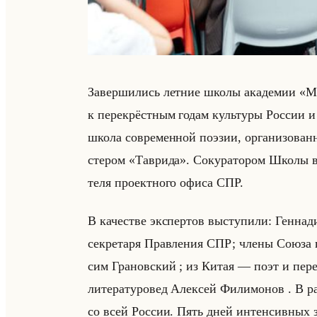
За­вер­ши­лись лет­ние школы ака­де­мии «М
к пе­ре­крёст­ным годам культу­ры Рос­сии
школа со­вре­мен­ной по­эзии, ор­га­ни­зо­ван
сте­ром «Таврида». Со­ку­ра­то­ром Школы вы­с
те­ля про­ект­но­го офиса СПР.
В ка­че­стве экс­пер­тов вы­сту­пи­ли: Ген­на­д
сек­ре­та­ря Прав­ле­ния СПР; члены Союза п
сим Гра­нов­ский ; из Китая — поэт и пе­ре
ли­те­ра­ту­ро­вед Алек­сей Фи­ли­мо­нов . В 
со всей Рос­сии. Пять дней ин­тен­сив­ных за