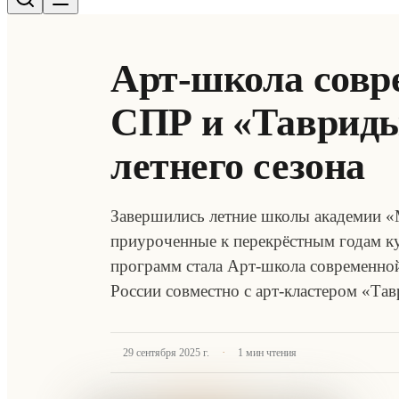
Арт-школа совр
СПР и «Тавриды
летнего сезона
Завершились летние школы академии «М
приуроченные к перекрёстным годам к
программ стала Арт-школа современной
России совместно с арт-кластером «Т
·
29 сентября 2025 г.
1
мин чтения