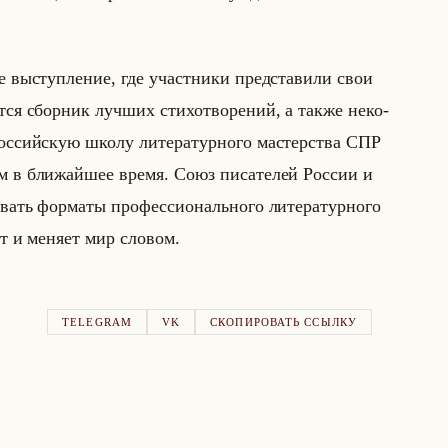
 вы­ступ­ле­ние, где участ­ни­ки пред­ста­ви­ли свои
­ся сбор­ник луч­ших сти­хо­тво­ре­ний, а также неко­
рос­сийскую школу ли­те­ра­тур­но­го ма­стер­ства СПР
м в бли­жайшее время. Союз пи­са­те­лей Рос­сии и
ать фор­ма­ты про­фес­си­онально­го ли­те­ра­тур­но­го
т и ме­ня­ет мир сло­вом.
TELEGRAM
VK
СКОПИРОВАТЬ ССЫЛКУ