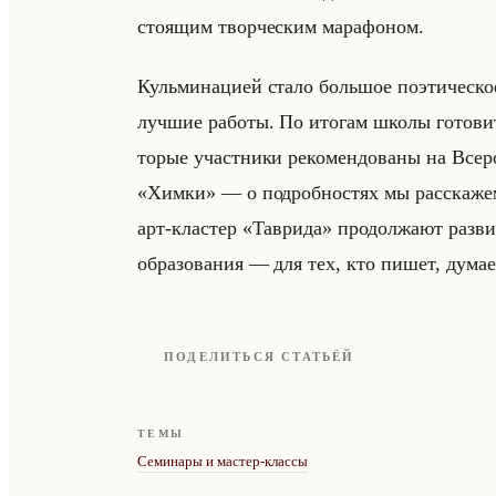
сто­ящим твор­че­ским ма­ра­фо­ном.
Кульми­на­ци­ей стало большое по­эти­че­ское
луч­шие ра­бо­ты. По ито­гам школы го­то­вит
то­рые участ­ни­ки ре­ко­мен­до­ва­ны на Все­
«Химки» — о по­дроб­но­стях мы рас­ска­же
арт-кла­стер «Таврида» про­дол­жа­ют раз­ви­в
об­ра­зо­ва­ния — для тех, кто пишет, ду­ма­е
ПОДЕЛИТЬСЯ СТАТЬЁЙ
ТЕМЫ
Семинары и мастер-классы