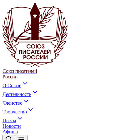
Союз писателей
России
О Союзе
Деятельность
Членство
Творчество
Пьесы
Новости
Афиша