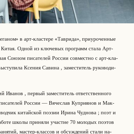
еганом» в арт-кла­сте­ре «Таврида», при­уро­чен­ные
 и Китая. Одной из клю­че­вых про­грамм стала Арт-
­ная Со­юзом пи­са­те­лей Рос­сии сов­мест­но с арт-кла­
ту­пи­ла Ксе­ния Са­ви­на , за­ме­сти­тель ру­ко­во­ди­
ий Ива­нов , пер­вый за­ме­сти­тель от­вет­ствен­но­го
и­са­те­лей Рос­сии — Вя­че­слав Куп­ри­янов и Мак­
­вод­чик ки­тайской по­эзии Ирина Чуд­но­ва ; поэт и
ра­бо­те школы при­ня­ли уча­стие 70 мо­ло­дых по­этов
­ня­тий, ма­стер-клас­сов и об­суж­де­ний стали на­