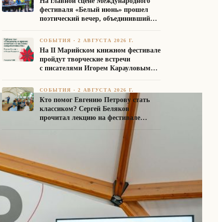
На главной сцене Международного
фестиваля «Белый июнь» прошел
поэтический вечер, объединивший
авторов Союза писателей России
СОБЫТИЯ
·
2 АВГУСТА 2026 Г.
На II Марийском книжном фестивале
пройдут творческие встречи
с писателями Игорем Карауловым
и Платоном Бесединым
СОБЫТИЯ
·
2 АВГУСТА 2026 Г.
Кто помог Евгению Петрову стать
классиком? Сергей Беляков
прочитал лекцию на фестивале
«Белый июнь»