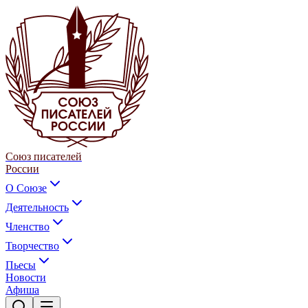
Союз писателей
России
О Союзе
Деятельность
Членство
Творчество
Пьесы
Новости
Афиша