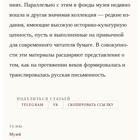
ни­ях. Па­рал­лельно с этим в фонды музея недав­но
вошла и дру­гая зна­чи­мая кол­лек­ция — ред­кие из­
да­ния, име­ющие вы­со­кую ис­то­ри­ко-культур­ную
цен­ность, пусть и вы­пол­нен­ные на при­выч­ной
для со­вре­мен­но­го чи­та­те­ля бу­ма­ге. В со­во­куп­но­
сти эти ма­те­ри­алы рас­ши­ря­ют пред­став­ле­ние о
том, как на про­тя­же­нии веков фор­ми­ро­ва­лась и
транс­ли­ро­ва­лась рус­ская письмен­ность.
ПОДЕЛИТЬСЯ СТАТЬЁЙ
TELEGRAM
VK
СКОПИРОВАТЬ ССЫЛКУ
ТЕМЫ
Музей