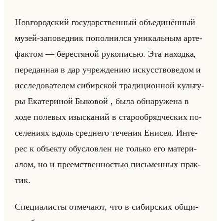
Нов­го­род­ский го­су­дар­ствен­ный объеди­нён­ный
музей-за­по­вед­ник по­пол­нил­ся уни­кальным ар­те­
фак­том — бе­ре­стя­ной ру­ко­пи­сью. Эта на­ход­ка,
пе­ре­дан­ная в дар учре­жде­нию ис­кус­ство­ве­дом и
ис­сле­до­ва­те­лем си­бир­ской тра­ди­ци­он­ной культу­
ры Ека­те­ри­ной Бы­ко­вой , была об­на­ру­же­на в
ходе по­ле­вых изыс­ка­ний в ста­ро­об­ряд­че­ских по­
се­ле­ни­ях вдоль сред­не­го те­че­ния Ени­сея. Ин­те­
рес к объек­ту обу­слов­лен не только его ма­те­ри­
алом, но и пре­ем­ствен­но­стью письмен­ных прак­
тик.
Спе­ци­али­сты от­ме­ча­ют, что в си­бир­ских об­щи­