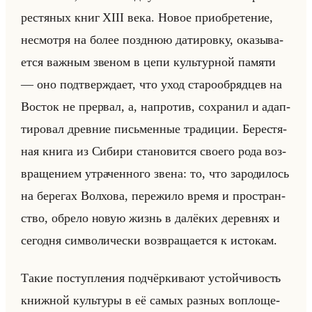
ре­стя­ных книг XIII века. Новое при­об­ре­те­ние,
несмот­ря на более позд­нюю да­ти­ров­ку, ока­зы­ва­
ет­ся важ­ным зве­ном в цепи культур­ной па­мя­ти
— оно под­твер­жда­ет, что уход ста­ро­об­ряд­цев на
Во­сток не пре­рвал, а, на­про­тив, со­хра­нил и адап­
ти­ро­вал древ­ние письмен­ные тра­ди­ции. Бе­ре­стя­
ная книга из Си­би­ри ста­но­вит­ся сво­его рода воз­
вра­ще­ни­ем утра­чен­но­го звена: то, что за­ро­ди­лось
на бе­ре­гах Вол­хо­ва, пе­ре­жи­ло время и про­стран­
ство, об­ре­ло новую жизнь в да­лё­ких де­рев­нях и
се­год­ня сим­во­ли­че­ски воз­вра­ща­ет­ся к ис­то­кам.
Такие по­ступ­ле­ния под­чёр­ки­ва­ют устойчи­вость
книж­ной культу­ры в её самых раз­ных во­пло­ще­