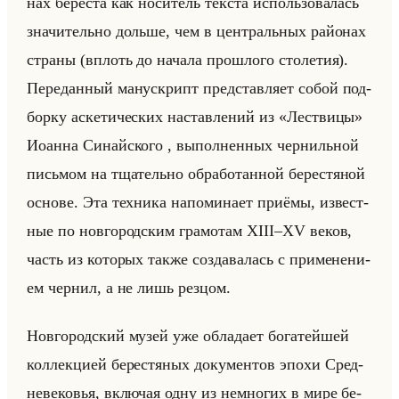
нах бе­ре­ста как но­си­тель тек­ста ис­пользо­ва­лась
зна­чи­тельно дольше, чем в цен­тральных райо­нах
стра­ны (вплоть до на­ча­ла про­шло­го сто­ле­тия).
Пе­ре­дан­ный ма­ну­скрипт пред­став­ля­ет собой под­
бор­ку ас­ке­ти­че­ских на­став­ле­ний из «Лествицы»
Иоан­на Си­найско­го , вы­пол­нен­ных чер­нильной
письмом на тща­тельно об­ра­бо­тан­ной бе­ре­стя­ной
ос­но­ве. Эта тех­ни­ка на­по­ми­на­ет при­ёмы, из­вест­
ные по нов­го­род­ским гра­мо­там XIII–XV веков,
часть из ко­то­рых также со­зда­ва­лась с при­ме­не­ни­
ем чер­нил, а не лишь рез­цом.
Нов­го­род­ский музей уже об­ла­да­ет бо­га­тейшей
кол­лек­ци­ей бе­ре­стя­ных до­ку­мен­тов эпохи Сред­
не­ве­ко­вья, вклю­чая одну из немно­гих в мире бе­