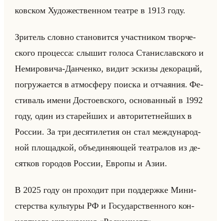
ков­ском Ху­до­же­ствен­ном те­ат­ре в 1913 году.
Зри­тель слов­но ста­но­вит­ся участ­ни­ком твор­че­
ско­го про­цес­са: слы­шит го­ло­са Ста­ни­слав­ско­го и
Неми­ро­ви­ча-Дан­чен­ко, видит эс­ки­зы де­ко­ра­ций,
по­гру­жа­ет­ся в ат­мо­сфе­ру по­ис­ка и от­ча­яния. Фе­
сти­валь имени До­сто­ев­ско­го, ос­но­ван­ный в 1992
году, один из ста­рейших и ав­то­ри­тет­нейших в
Рос­сии. За три де­ся­ти­ле­тия он стал меж­ду­на­род­
ной пло­щад­кой, объеди­ня­ющей те­ат­ра­лов из де­
сят­ков го­ро­дов Рос­сии, Ев­ро­пы и Азии.
В 2025 году он про­хо­дит при под­держ­ке Ми­ни­
стер­ства культу­ры РФ и Го­су­дар­ствен­но­го кон­