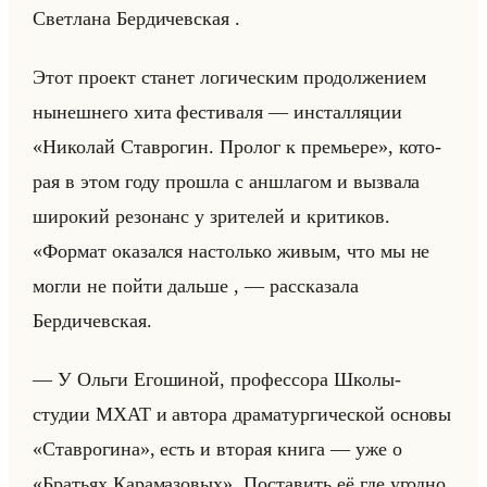
Свет­ла­на Бер­ди­чев­ская .
Этот про­ект ста­нет ло­ги­че­ским про­дол­же­ни­ем
ны­неш­не­го хита фе­сти­ва­ля — ин­стал­ля­ции
«Николай Ставрогин. Пролог к премьере», ко­то­
рая в этом году про­шла с ан­шла­гом и вы­зва­ла
ши­ро­кий ре­зо­нанс у зри­те­лей и кри­ти­ков.
«Формат оказался настолько живым, что мы не
могли не пойти дальше , — рассказала
Бердичевская.
— У Ольги Егошиной, профессора Школы-
студии МХАТ и автора драматургической основы
«Ставрогина», есть и вто­рая книга — уже о
«Братьях Карамазовых». По­ста­вить её где угод­но