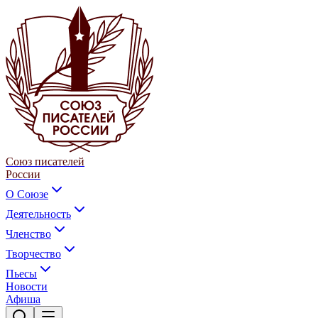
Союз писателей
России
О Союзе
Деятельность
Членство
Творчество
Пьесы
Новости
Афиша