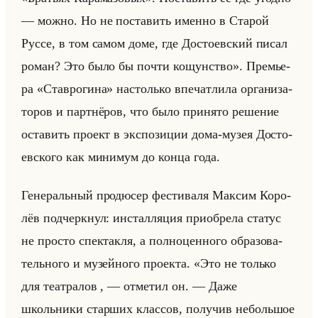
— можно. Но не по­ста­вить имен­но в Ста­рой
Руссе, в том самом доме, где До­сто­ев­ский писал
роман? Это было бы почти ко­щун­ство». Пре­мье­
ра «Ставрогина» на­столько впе­чат­ли­ла ор­га­ни­за­
то­ров и парт­нё­ров, что было при­ня­то ре­ше­ние
оста­вить про­ект в экс­по­зи­ции дома-музея До­сто­
ев­ско­го как ми­ни­мум до конца года.
Ге­не­ральный про­дю­сер фе­сти­ва­ля Мак­сим Ко­ро­
лёв под­черк­нул: ин­стал­ля­ция при­об­ре­ла ста­тус
не про­сто спек­так­ля, а пол­но­цен­но­го об­ра­зо­ва­
тельно­го и му­зейно­го про­ек­та. «Это не только
для театралов , — отметил он. — Даже
школьники старших классов, получив небольшое