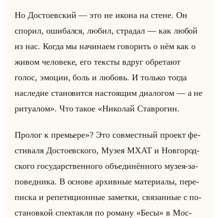
Но Достоевский — это не икона на стене. Он
спорил, ошибался, любил, страдал — как любой
из нас. Когда мы начинаем говорить о нём как о
живом человеке, его тексты вдруг обретают
голос, эмоции, боль и любовь. И только тогда
наследие становится настоящим диалогом — а не
ритуалом». Что такое «Николай Ставрогин.
Пролог к премьере»? Это сов­мест­ный про­ект фе­
сти­ва­ля До­сто­ев­ско­го, Музея МХАТ и Нов­го­род­
ско­го го­су­дар­ствен­но­го объеди­нён­но­го музея-за­
по­вед­ни­ка. В ос­но­ве ар­хив­ные ма­те­ри­алы, пе­ре­
пис­ка и ре­пе­ти­ци­он­ные за­мет­ки, свя­зан­ные с по­
ста­нов­кой спек­так­ля по ро­ма­ну «Бесы» в Мос­