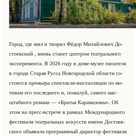
Город, где жил и тво­рил Фёдор Ми­хайло­вич До­
сто­ев­ский , вновь ста­нет цен­тром те­ат­рально­го
экс­пе­ри­мен­та. В 2026 году в доме-музее пи­са­те­ля
в го­ро­де Ста­рая Русса Нов­го­род­ской об­ла­сти со­
сто­ит­ся пре­мье­ра спек­так­ля-ин­стал­ля­ции по мо­
ти­вам его по­след­не­го и, по­жа­луй, са­мо­го мас­
штаб­но­го ро­ма­на — «Братья Карамазовы». Об
этом на пресс-встре­че в рам­ках Меж­ду­на­род­но­го
фе­сти­ва­ля те­ат­ральных ис­кусств имени До­сто­ев­
ско­го объяви­ла про­грамм­ный ди­рек­тор фе­сти­ва­ля