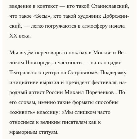
введение в контекст — кто такой Станиславский,
что такое «Бесы», кто такой ху­дож­ник Доб­ро­жин­
ский, — легко по­гру­жа­ют­ся в ат­мо­сфе­ру на­ча­ла
XX века.
Мы ведём пе­ре­го­во­ры о по­ка­зах в Москве и Ве­
ли­ком Нов­го­ро­де, в част­но­сти — на пло­щад­ке
Те­ат­рально­го цен­тра на Ост­ров­ном». Под­держ­ку
ини­ци­ати­ве вы­ра­зил и пре­зи­дент фе­сти­ва­ля, на­
род­ный ар­тист Рос­сии Ми­ха­ил По­ре­чен­ков . По
его сло­вам, имен­но такие фор­ма­ты спо­соб­ны
«оживить» клас­си­ку: «Мы слишком часто
относимся к великим писателям как к
мраморным статуям.