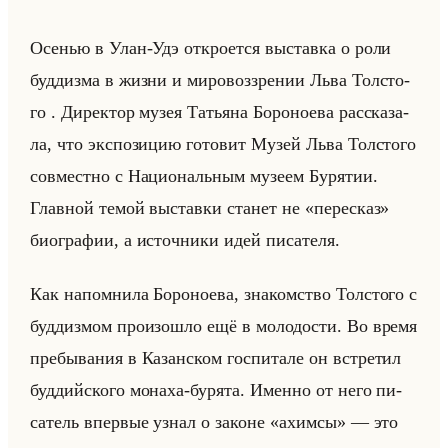
Осе­нью в Улан-Удэ от­кро­ет­ся вы­став­ка о роли
буд­диз­ма в жизни и ми­ро­воз­зре­нии Льва Тол­сто­
го . Ди­рек­тор музея Та­тья­на Бо­ро­но­ева рас­ска­за­
ла, что экс­по­зи­цию го­то­вит Музей Льва Тол­сто­го
сов­мест­но с На­ци­ональным му­зе­ем Бу­ря­тии.
Глав­ной темой вы­став­ки ста­нет не «пересказ»
био­гра­фии, а ис­точ­ни­ки идей пи­са­те­ля.
Как на­пом­ни­ла Бо­ро­но­ева, зна­ком­ство Тол­сто­го с
буд­диз­мом про­изо­шло ещё в мо­ло­до­сти. Во время
пре­бы­ва­ния в Ка­зан­ском гос­пи­та­ле он встре­тил
буд­дийско­го мо­на­ха-бу­ря­та. Имен­но от него пи­
са­тель впер­вые узнал о за­коне «ахимсы» — это