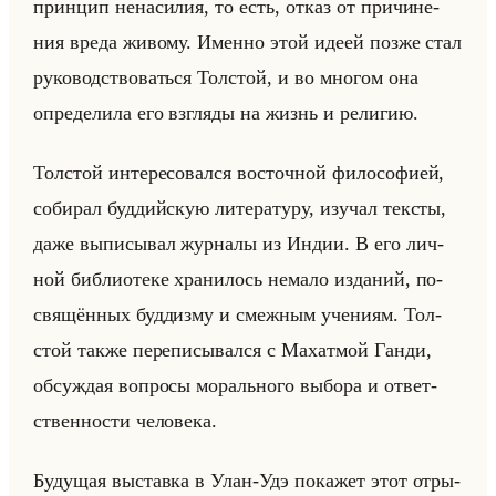
прин­цип нена­си­лия, то есть, отказ от при­чи­не­
ния вреда жи­во­му. Имен­но этой идеей позже стал
ру­ко­вод­ство­ваться Тол­стой, и во мно­гом она
опре­де­ли­ла его взгля­ды на жизнь и ре­ли­гию.
Тол­стой ин­те­ре­со­вал­ся во­сточ­ной фи­ло­со­фи­ей,
со­би­рал буд­дийскую ли­те­ра­ту­ру, изу­чал тек­сты,
даже вы­пи­сы­вал жур­на­лы из Индии. В его лич­
ной биб­лио­те­ке хра­ни­лось нема­ло из­да­ний, по­
свя­щён­ных буд­диз­му и смеж­ным уче­ни­ям. Тол­
стой также пе­ре­пи­сы­вал­ся с Ма­хат­мой Ганди,
об­суж­дая во­про­сы мо­рально­го вы­бо­ра и от­вет­
ствен­но­сти че­ло­ве­ка.
Бу­ду­щая вы­став­ка в Улан-Удэ по­ка­жет этот от­ры­