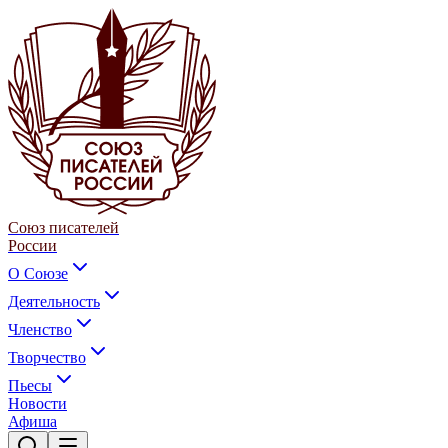
Союз писателей
России
О Союзе
Деятельность
Членство
Творчество
Пьесы
Новости
Афиша