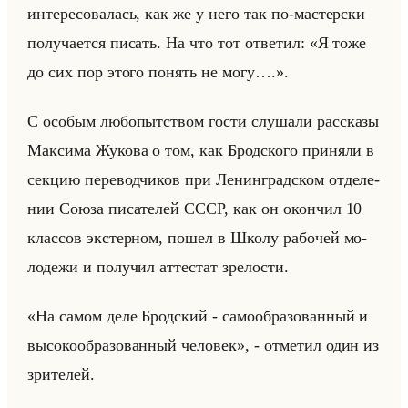
ин­те­ре­со­ва­лась, как же у него так по-ма­стер­ски
по­лу­ча­ет­ся пи­сать. На что тот от­ве­тил: «Я тоже
до сих пор этого понять не могу….».
С осо­бым лю­бо­пыт­ством гости слу­ша­ли рас­ска­зы
Мак­си­ма Жу­ко­ва о том, как Брод­ско­го при­ня­ли в
сек­цию пе­ре­вод­чи­ков при Ле­нин­град­ском от­де­ле­
нии Союза пи­са­те­лей СССР, как он окон­чил 10
клас­сов экс­тер­ном, пошел в Школу ра­бо­чей мо­
ло­де­жи и по­лу­чил ат­те­стат зре­ло­сти.
«На самом деле Бродский - самообразованный и
высокообразованный человек», - от­ме­тил один из
зри­те­лей.