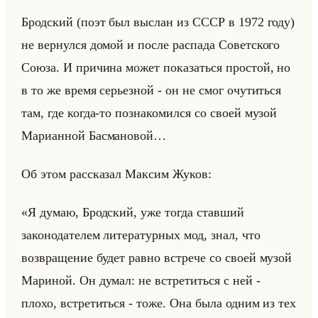
Брод­ский (поэт был вы­слан из СССР в 1972 году)
не вер­нул­ся домой и после рас­па­да Со­вет­ско­го
Союза. И при­чи­на может по­ка­заться про­стой, но
в то же время се­рьез­ной - он не смог очу­титься
там, где когда-то по­зна­ко­мил­ся со своей музой
Ма­ри­ан­ной Бас­ма­но­вой…
Об этом рас­ска­зал Мак­сим Жуков:
«Я думаю, Бродский, уже тогда ставший
законодателем литературных мод, знал, что
возвращение будет равно встрече со своей музой
Мариной. Он думал: не встретиться с ней -
плохо, встретиться - тоже. Она была одним из тех