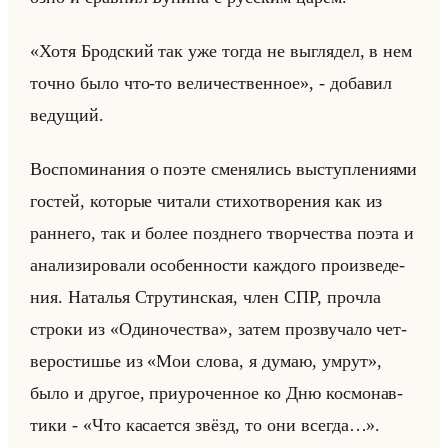
«Хотя Бродский так уже тогда не выглядел, в нем
точно было что-то величественное», - до­ба­вил
ве­ду­щий.
Вос­по­ми­на­ния о поэте сме­ня­лись вы­ступ­ле­ни­ями
го­стей, ко­то­рые чи­та­ли сти­хо­тво­ре­ния как из
ран­не­го, так и более позд­не­го твор­че­ства поэта и
ана­ли­зи­ро­ва­ли осо­бен­но­сти каж­до­го про­из­ве­де­
ния. На­та­лья Стру­тин­ская, член СПР, про­чла
стро­ки из «Одиночества», затем про­зву­ча­ло чет­
ве­ро­сти­шье из «Мои слова, я думаю, умрут»,
было и дру­гое, при­уро­чен­ное ко Дню кос­мо­нав­
ти­ки - «Что касается звёзд, то они всегда…».