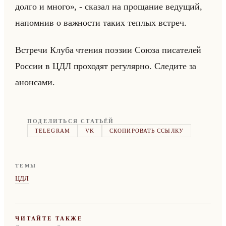
долго и много», - ска­зал на про­ща­ние ве­ду­щий,
на­пом­нив о важ­но­сти таких теп­лых встреч.
Встре­чи Клуба чте­ния по­эзии Союза пи­са­те­лей
Рос­сии в ЦДЛ про­хо­дят ре­гу­ляр­но. Сле­ди­те за
анон­са­ми.
ПОДЕЛИТЬСЯ СТАТЬЁЙ
TELEGRAM
VK
СКОПИРОВАТЬ ССЫЛКУ
ТЕМЫ
ЦДЛ
ЧИТАЙТЕ ТАКЖЕ