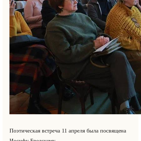
По­эти­че­ская встре­ча 11 ап­ре­ля была по­свя­ще­на
Иоси­фу Брод­ско­му