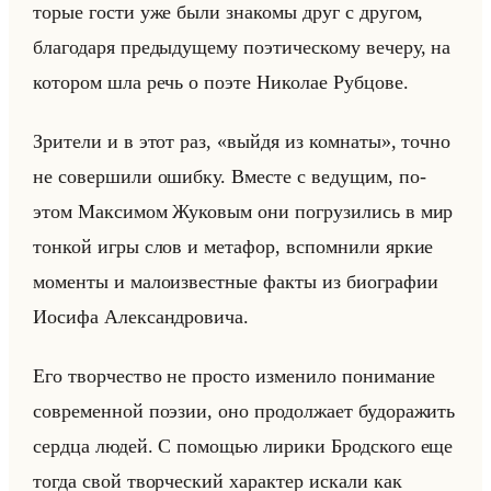
то­рые гости уже были зна­ко­мы друг с дру­гом,
бла­го­да­ря преды­ду­ще­му по­эти­че­ско­му ве­че­ру, на
ко­то­ром шла речь о поэте Ни­ко­лае Руб­цо­ве.
Зри­те­ли и в этот раз, «выйдя из комнаты», точно
не со­вер­ши­ли ошиб­ку. Вме­сте с ве­ду­щим, по­
этом Мак­си­мом Жу­ко­вым они по­гру­зи­лись в мир
тон­кой игры слов и ме­та­фор, вспом­ни­ли яркие
мо­мен­ты и ма­ло­из­вест­ные факты из био­гра­фии
Иоси­фа Алек­сан­дро­ви­ча.
Его твор­че­ство не про­сто из­ме­ни­ло по­ни­ма­ние
со­вре­мен­ной по­эзии, оно про­дол­жа­ет бу­до­ра­жить
серд­ца людей. С по­мо­щью ли­ри­ки Брод­ско­го еще
тогда свой твор­че­ский ха­рак­тер ис­ка­ли как