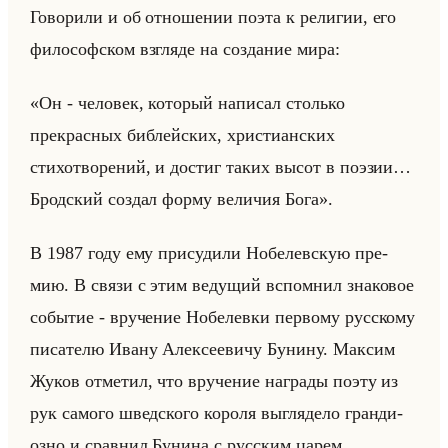
Го­во­ри­ли и об от­но­ше­нии поэта к ре­ли­гии, его
фи­ло­соф­ском взгля­де на со­зда­ние мира:
«Он - человек, который написал столько
прекрасных библейских, христианских
стихотворений, и достиг таких высот в поэзии…
Бродский создал форму величия Бога».
В 1987 году ему при­су­ди­ли Но­бе­лев­скую пре­
мию. В связи с этим ве­ду­щий вспом­нил зна­ко­вое
со­бы­тие - вру­че­ние Но­бе­лев­ки пер­во­му рус­ско­му
пи­са­те­лю Ивану Алек­се­еви­чу Бу­ни­ну. Мак­сим
Жуков от­ме­тил, что вру­че­ние на­гра­ды поэту из
рук са­мо­го швед­ско­го ко­ро­ля вы­гля­де­ло гран­ди­
оз­но и срав­нил Бу­ни­на с рус­ским царем.