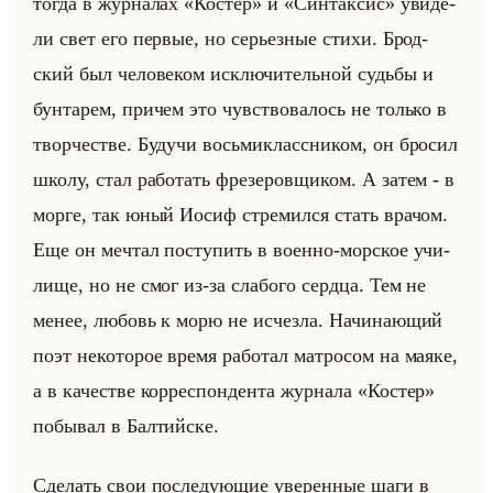
тогда в жур­на­лах «Костер» и «Синтаксис» уви­де­
ли свет его пер­вые, но се­рьез­ные стихи. Брод­
ский был че­ло­ве­ком ис­клю­чи­тельной судьбы и
бун­та­рем, при­чем это чув­ство­ва­лось не только в
твор­че­стве. Бу­дучи восьми­класс­ни­ком, он бро­сил
школу, стал ра­бо­тать фре­зе­ров­щи­ком. А затем - в
морге, так юный Иосиф стре­мил­ся стать вра­чом.
Еще он меч­тал по­сту­пить в во­ен­но-мор­ское учи­
ли­ще, но не смог из-за сла­бо­го серд­ца. Тем не
менее, лю­бовь к морю не ис­чез­ла. На­чи­на­ющий
поэт неко­то­рое время ра­бо­тал мат­ро­сом на маяке,
а в ка­че­стве кор­ре­спон­ден­та жур­на­ла «Костер»
по­бы­вал в Бал­тийске.
Сде­лать свои по­сле­ду­ющие уве­рен­ные шаги в