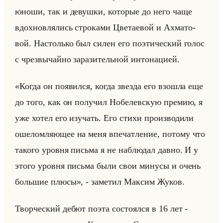
юноши, так и де­вуш­ки, ко­то­рые до него чаще
вдох­нов­ля­лись стро­ка­ми Цве­та­евой и Ах­ма­то­
вой. На­столько был силен его по­эти­че­ский голос
с чрез­вы­чайно за­ра­зи­тельной ин­то­на­ци­ей.
«Когда он появился, когда звезда его взошла еще
до того, как он получил Нобелевскую премию, я
уже хотел его изучать. Его стихи производили
ошеломляющее на меня впечатление, потому что
такого уровня письма я не наблюдал давно. И у
этого уровня письма были свои минусы и очень
большие плюсы», - за­ме­тил Мак­сим Жуков.
Твор­че­ский дебют поэта со­сто­ял­ся в 16 лет -