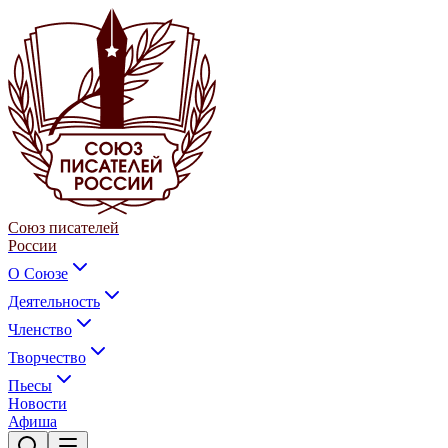
Союз писателей
России
О Союзе
Деятельность
Членство
Творчество
Пьесы
Новости
Афиша