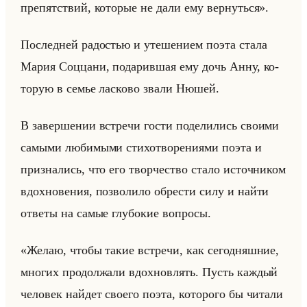
препятствий, которые не дали ему вернуться».
По­след­ней ра­до­стью и уте­ше­ни­ем поэта стала
Мария Соц­ца­ни, по­да­рив­шая ему дочь Анну, ко­
то­рую в семье лас­ко­во звали Нюшей.
В за­вер­ше­нии встре­чи гости по­де­ли­лись сво­ими
са­мы­ми лю­би­мы­ми сти­хо­тво­ре­ни­ями поэта и
при­зна­лись, что его твор­че­ство стало ис­точ­ни­ком
вдох­но­ве­ния, поз­во­ли­ло об­ре­сти силу и найти
от­ве­ты на самые глу­бо­кие во­про­сы.
«Желаю, чтобы такие встречи, как сегодняшние,
многих продолжали вдохновлять. Пусть каждый
человек найдет своего поэта, которого бы читали