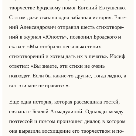
твор­че­стве Брод­ско­му помог Ев­ге­ний Ев­ту­шен­ко.
С этим даже свя­за­на одна за­бав­ная ис­то­рия. Ев­ге­
ний Алек­сан­дро­вич от­пра­вил шесть сти­хо­тво­ре­
ний в жур­нал «Юность», по­зво­нил Брод­ско­го и
ска­зал: «Мы отобрали несколько твоих
стихотворений и хотим дать их в печать». Иосиф
от­ве­тил: «Вы знаете, эти стихи не очень
подходят. Если бы какие-то другие, тогда ладно, а
вот эти мне не нравятся».
Еще одна ис­то­рия, ко­то­рая рас­сме­ши­ла го­стей,
свя­за­на с Бел­лой Ах­ма­ду­ли­ной. Од­наж­ды между
по­этес­сой и по­этом про­изо­шел диа­лог, в ко­то­ром
она вы­ра­зи­ла вос­хи­ще­ние его твор­че­ством и по­