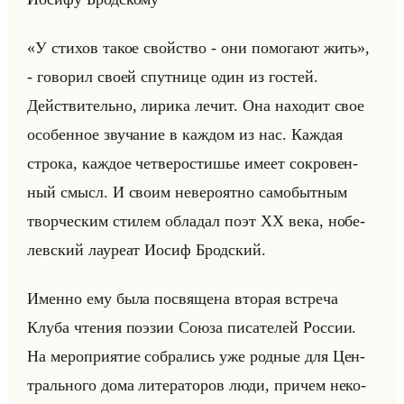
«У стихов такое свойство - они помогают жить»,
- го­во­рил своей спут­ни­це один из го­стей.
Действи­тельно, ли­ри­ка лечит. Она на­хо­дит свое
осо­бен­ное зву­ча­ние в каж­дом из нас. Каж­дая
стро­ка, каж­дое чет­ве­ро­сти­шье имеет со­кро­вен­
ный смысл. И своим неве­ро­ят­но са­мо­быт­ным
твор­че­ским сти­лем об­ла­дал поэт ХХ века, но­бе­
лев­ский ла­уре­ат Иосиф Брод­ский.
Имен­но ему была по­свя­ще­на вто­рая встре­ча
Клуба чте­ния по­эзии Союза пи­са­те­лей Рос­сии.
На ме­ро­при­ятие со­бра­лись уже род­ные для Цен­
трально­го дома ли­те­ра­то­ров люди, при­чем неко­