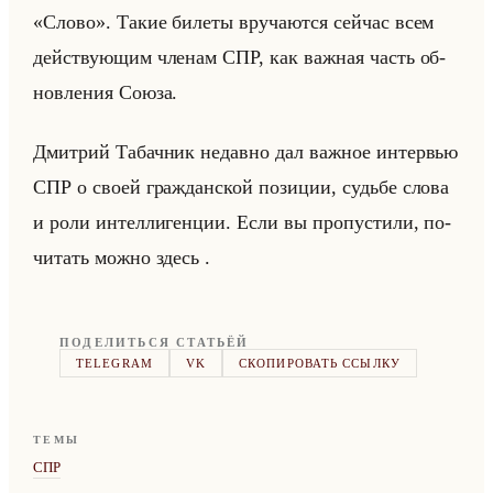
«Слово». Такие би­ле­ты вру­ча­ют­ся сейчас всем
действу­ющим чле­нам СПР, как важ­ная часть об­
нов­ле­ния Союза.
Дмит­рий Та­бач­ник недав­но дал важ­ное ин­тер­вью
СПР о своей граж­дан­ской по­зи­ции, судьбе слова
и роли ин­тел­ли­ген­ции. Если вы про­пу­сти­ли, по­
чи­тать можно здесь .
ПОДЕЛИТЬСЯ СТАТЬЁЙ
TELEGRAM
VK
СКОПИРОВАТЬ ССЫЛКУ
ТЕМЫ
СПР