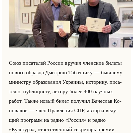
Союз пи­са­те­лей Рос­сии вру­чил член­ские би­ле­ты
но­во­го об­раз­ца Дмит­рию Та­бач­ни­ку — быв­ше­му
ми­ни­стру об­ра­зо­ва­ния Укра­ины, ис­то­ри­ку, пи­са­
те­лю, пуб­ли­ци­сту, ав­то­ру более 400 на­уч­ных
работ. Также новый билет по­лу­чил Вя­че­слав Ко­
но­ва­лов — член Прав­ле­ния СПР, автор и ве­ду­
щий про­грамм на радио «Россия» и радио
«Культура», от­вет­ствен­ный сек­ре­тарь пре­мии