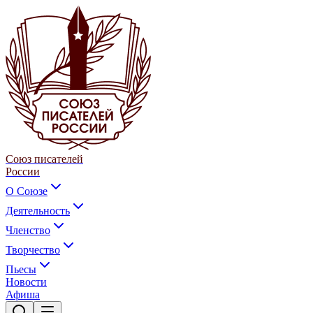
Союз писателей
России
О Союзе
Деятельность
Членство
Творчество
Пьесы
Новости
Афиша