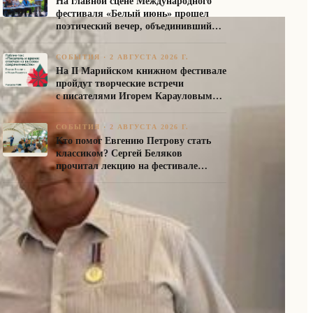
На главной сцене Международного
фестиваля «Белый июнь» прошел
поэтический вечер, объединивший
авторов Союза писателей России
СОБЫТИЯ
·
2 АВГУСТА 2026 Г.
На II Марийском книжном фестивале
пройдут творческие встречи
с писателями Игорем Карауловым
и Платоном Бесединым
СОБЫТИЯ
·
2 АВГУСТА 2026 Г.
Кто помог Евгению Петрову стать
классиком? Сергей Беляков
прочитал лекцию на фестивале
«Белый июнь»