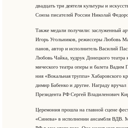
два­дцать три де­яте­ля культу­ры и ис­кус­ст
Союза пи­са­те­лей Рос­сии Ни­ко­лай Фе­до­
Также ме­да­ли по­лу­чи­ли: за­слу­жен­ный 
Игорь Угольни­ков, ре­жис­се­ры Лю­бовь М
па­нов, автор и ис­пол­ни­тель Ва­си­лий Па
Лю­бовь Чайка, худрук До­нец­ко­го те­ат­ра 
ми­че­ско­го те­ат­ра оперы и ба­ле­та Вадим Пи
ния «Вокальная труппа» Ха­ба­ров­ско­го кра­е
ди­мир Ба­бен­ко и дру­гие. На­гра­ду вру­чал П
Пре­зи­ден­та РФ Сер­гей Вла­ди­ле­но­вич Ки­р
Це­ре­мо­ния про­шла на глав­ной сцене фе­сти
«Синева» в ис­пол­не­нии ан­сам­бля ВДВ. М