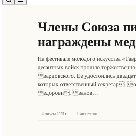
Члены Союза пи
награждены мед
На фестивале молодого искусства «
десантных войск прошло торжественн
вардовского. Ее удостоились двадцать
которых ответственный секретар. 
едорови. ванов…
·
4 августа 2025 г.
1
мин чтения