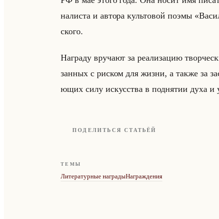
РФ в мае этого года. Она носит имя пи­са­те­л
на­ли­ста и ав­то­ра культо­вой поэмы «Вас
ско­го.
На­гра­ду вру­ча­ют за ре­али­за­цию твор­че­
зан­ных с риском для жизни, а также за за­слу
ющих силу ис­кус­ства в под­ня­тии духа и у
ПОДЕЛИТЬСЯ СТАТЬЁЙ
ТЕМЫ
Литературные награды
Награждения