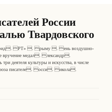
сателей России
алью Твардовского
Таврид. РТ» . рыму . ень воздушно-
ое вручение медал. лександр.
 три деятеля культуры и искусства, в числе
оюза писателе. осси. икола.