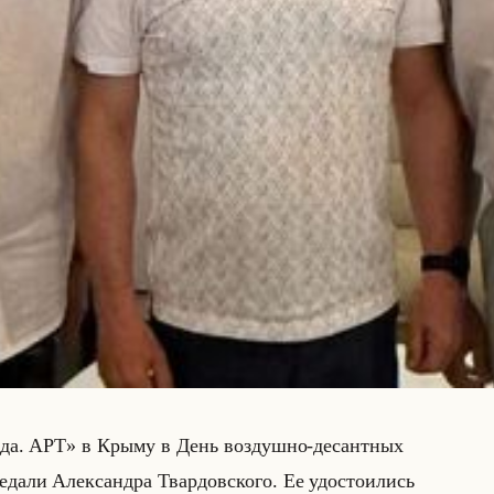
врида. АРТ» в Крыму в День воз­душ­но-де­сант­ных
­да­ли Алек­сандра Твар­дов­ско­го. Ее удо­сто­ились