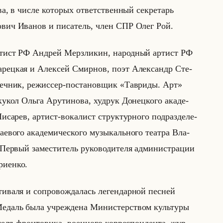
ва, в числе ко­то­рых от­вет­ствен­ный сек­ре­тарь
ро­вич Ива­нов и пи­са­тель, член СПР Олег Рой.
ар­тист РФ Ан­дрей Мерз­ли­кин, на­род­ный ар­тист РФ
а­рец­кая и Алек­сей Смир­нов, поэт Алек­сандр Сте­
­сеч­ник, ре­жис­сер-по­ста­нов­щик «Тавриды. Арт»
кукол Ольга Ару­ти­но­ва, худрук До­нец­ко­го ака­де­
­са­рев, ар­тист-во­ка­лист струк­тур­но­го под­раз­де­ле­
во­го ака­де­ми­че­ско­го му­зы­кально­го те­ат­ра Вла­
ер­вый за­ме­сти­тель ру­ко­во­ди­те­ля ад­ми­ни­стра­ции
и­ен­ко.
­ва­ля и со­про­вож­да­лась ле­ген­дар­ной пес­ней
е­даль была учре­жде­на Ми­ни­стер­ством культу­ры