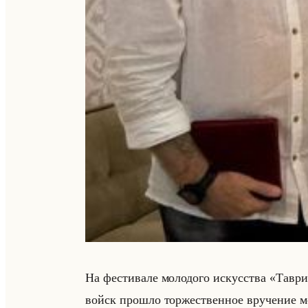
На фе­сти­ва­ле мо­ло­до­го ис­кус­ства «Та
войск про­шло тор­же­ствен­ное вру­че­ние ме