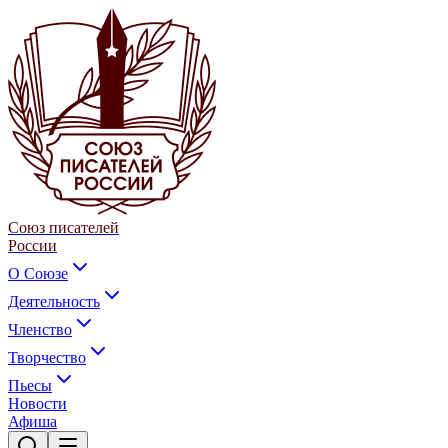
Союз писателей
России
О Союзе
Деятельность
Членство
Творчество
Пьесы
Новости
Афиша