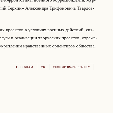
я-фрон­то­ви­ка, во­ен­но­го кор­ре­спон­ден­та, жур­
илий Теркин» Алек­сандра Три­фо­но­ви­ча Твар­дов­
ских про­ек­тов в усло­ви­ях во­ен­ных действий, свя­
­ги в ре­али­за­ции твор­че­ских про­ек­тов, от­ра­жа­
креп­ле­нии нрав­ствен­ных ори­ен­ти­ров об­ще­ства.
TELEGRAM
VK
СКОПИРОВАТЬ ССЫЛКУ