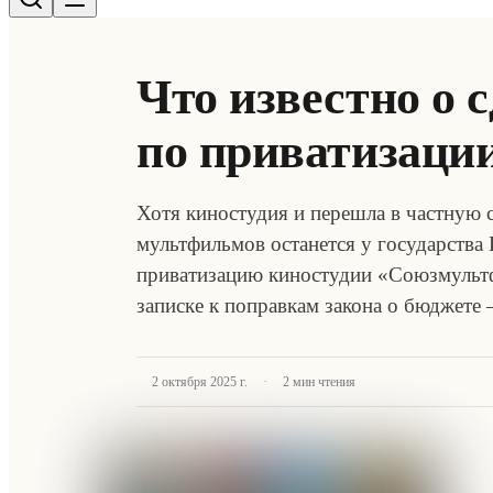
Что известно о 
по приватизаци
Хотя киностудия и перешла в частную 
мультфильмов останется у государства 
приватизацию киностудии «Союзмультфи
записке к поправкам закона о бюджете
·
2 октября 2025 г.
2
мин чтения