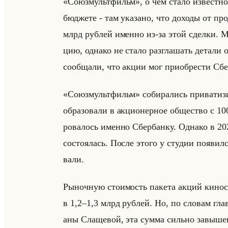
«Союзмультфильм», о чём стало из­вест­но в 
бюд­же­те - там ука­за­но, что до­хо­ды от пр
млрд руб­лей имен­но из-за этой сдел­ки. Ми­
цию, од­на­ко не стало раз­гла­шать де­та­ли 
со­об­ща­ли, что акции мог при­об­ре­сти Сбе
«Союзмультфильм» со­би­ра­лись при­ва­ти­з
об­ра­зо­ва­ли в ак­ци­онер­ное об­ще­ство с 
ро­ва­лось имен­но Сбер­бан­ку. Од­на­ко в 2
со­сто­ялась. После этого у сту­дии по­явил­
ва­ли.
Ры­ноч­ную сто­имость па­ке­та акций ки­но­
в 1,2–1,3 млрд руб­лей. Но, по сло­вам гл
аны Сла­ще­вой, эта сумма сильно за­вы­ше­