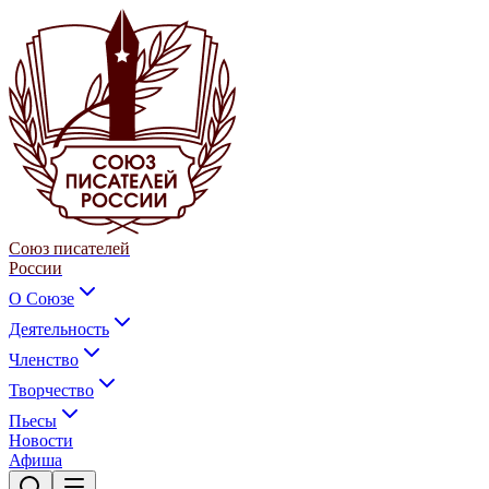
Союз писателей
России
О Союзе
Деятельность
Членство
Творчество
Пьесы
Новости
Афиша