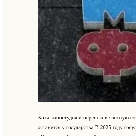
Хотя ки­но­сту­дия и пе­реш­ла в част­ную 
оста­нет­ся у го­су­дар­ства В 2025 году го­су­