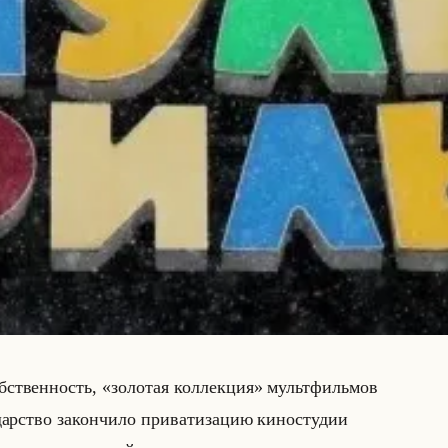
соб­ствен­ность, «золотая коллекция» мульт­фильмов
дар­ство за­кон­чи­ло при­ва­ти­за­цию ки­но­сту­дии