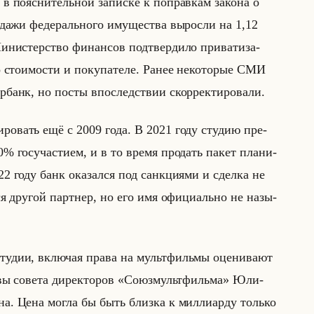
по­яс­ни­тельной за­пис­ке к по­прав­кам за­ко­на о
о­да­жи фе­де­рально­го иму­ще­ства вы­рос­ли на 1,12
ни­стер­ство фи­нан­сов под­твер­ди­ло при­ва­ти­за­
о сто­имо­сти и по­ку­па­те­ле. Ранее неко­то­рые СМИ
р­банк, но посты впо­след­ствии скор­рек­ти­ро­ва­ли.
и­ро­вать ещё с 2009 года. В 2021 году сту­дию пре­
100% госу­ча­сти­ем, и в то время про­дать пакет пла­ни­
022 году банк ока­зал­ся под санк­ци­ями и сдел­ка не
ся дру­гой парт­нер, но его имя офи­ци­ально не на­зы­
сту­дии, вклю­чая права на мульт­фильмы оце­ни­ва­ют
авы со­ве­та ди­рек­то­ров «Союзмультфильма» Юли­
на. Цена могла бы быть близ­ка к мил­ли­ар­ду только