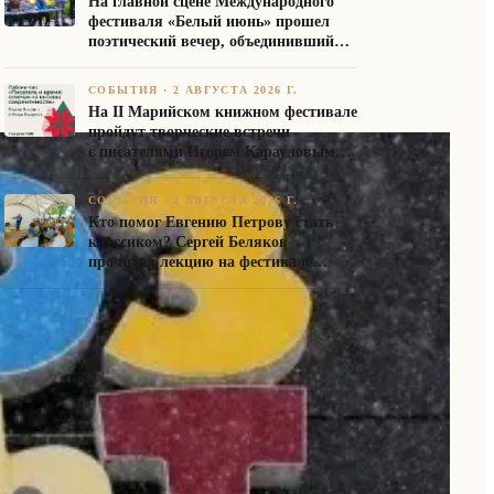
На главной сцене Международного
фестиваля «Белый июнь» прошел
поэтический вечер, объединивший
авторов Союза писателей России
СОБЫТИЯ
·
2 АВГУСТА 2026 Г.
На II Марийском книжном фестивале
пройдут творческие встречи
с писателями Игорем Карауловым
и Платоном Бесединым
СОБЫТИЯ
·
2 АВГУСТА 2026 Г.
Кто помог Евгению Петрову стать
классиком? Сергей Беляков
прочитал лекцию на фестивале
«Белый июнь»