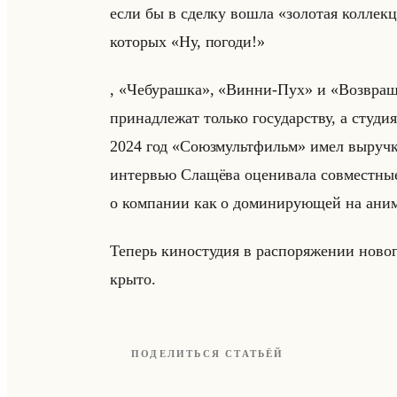
если бы в сдел­ку вошла «золотая коллекци
ко­то­рых «Ну, погоди!»
, «Чебурашка», «Винни-Пух» и «Возвраще
при­над­ле­жат только го­су­дар­ству, а сту­ди
2024 год «Союзмультфильм» имел вы­руч­ку
ин­тер­вью Сла­щё­ва оце­ни­ва­ла сов­мест­ны
о ком­па­нии как о до­ми­ни­ру­ющей на ани­
Те­перь ки­но­сту­дия в рас­по­ря­же­нии но­в
кры­то.
ПОДЕЛИТЬСЯ СТАТЬЁЙ