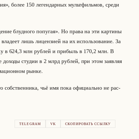
я», более 150 ле­ген­дар­ных мульт­фильмов, среди
ние блудного попугая». Но права на эти кар­ти­ны
я вла­де­ет лишь ли­цен­зи­ей на их ис­пользо­ва­ние. За
 в 624,3 млн руб­лей и при­быль в 170,2 млн. В
е до­хо­ды сту­дии в 2 млрд руб­лей, при этом за­яв­ляя
ма­ци­он­ном рынке.
о­го соб­ствен­ни­ка, чьё имя пока офи­ци­ально не рас­
TELEGRAM
VK
СКОПИРОВАТЬ ССЫЛКУ