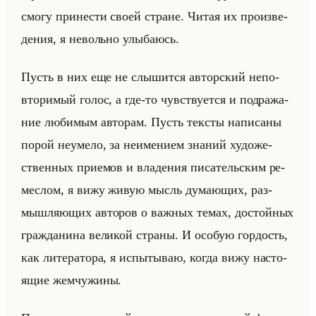
смогу при­не­сти своей стране. Читая их про­из­ве­
де­ния, я невольно улы­ба­юсь.
Пусть в них еще не слы­шит­ся ав­тор­ский непо­
вто­ри­мый голос, а где-то чув­ству­ет­ся и под­ра­жа­
ние лю­би­мым ав­то­рам. Пусть тек­сты на­пи­са­ны
порой неуме­ло, за неиме­ни­ем зна­ний ху­до­же­
ствен­ных при­емов и вла­де­ния пи­са­тельским ре­
меслом, я вижу живую мысль ду­ма­ющих, раз­
мыш­ля­ющих ав­то­ров о важ­ных темах, до­стойных
граж­да­ни­на ве­ли­кой стра­ны. И осо­бую гор­дость,
как ли­те­ра­то­ра, я ис­пы­ты­ваю, когда вижу на­сто­
ящие жем­чу­жи­ны.