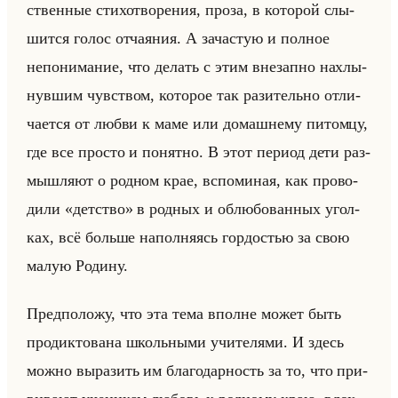
ствен­ные сти­хо­тво­ре­ния, проза, в ко­то­рой слы­
шит­ся голос от­ча­яния. А за­ча­стую и пол­ное
непо­ни­ма­ние, что де­лать с этим вне­зап­но на­хлы­
нув­шим чув­ством, ко­то­рое так ра­зи­тельно от­ли­
ча­ет­ся от любви к маме или до­маш­не­му пи­том­цу,
где все про­сто и по­нят­но. В этот пе­ри­од дети раз­
мыш­ля­ют о род­ном крае, вспо­ми­ная, как про­во­
ди­ли «детство» в род­ных и об­лю­бо­ван­ных угол­
ках, всё больше на­пол­ня­ясь гор­до­стью за свою
малую Ро­ди­ну.
Пред­по­ло­жу, что эта тема вполне может быть
про­дик­то­ва­на школьны­ми учи­те­ля­ми. И здесь
можно вы­ра­зить им бла­го­дар­ность за то, что при­