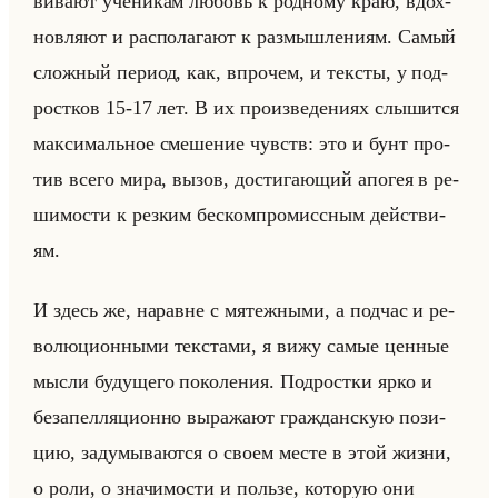
ви­ва­ют уче­ни­кам лю­бовь к род­но­му краю, вдох­
нов­ля­ют и рас­по­ла­га­ют к раз­мыш­ле­ни­ям. Самый
слож­ный пе­ри­од, как, впро­чем, и тек­сты, у под­
рост­ков 15-17 лет. В их про­из­ве­де­ни­ях слы­шит­ся
мак­си­мальное сме­ше­ние чувств: это и бунт про­
тив всего мира, вызов, до­сти­га­ющий апо­гея в ре­
ши­мо­сти к рез­ким бес­ком­про­мисс­ным действи­
ям.
И здесь же, на­равне с мя­теж­ны­ми, а под­час и ре­
во­лю­ци­он­ны­ми тек­ста­ми, я вижу самые цен­ные
мысли бу­ду­ще­го по­ко­ле­ния. Под­рост­ки ярко и
без­апел­ля­ци­он­но вы­ра­жа­ют граж­дан­скую по­зи­
цию, за­ду­мы­ва­ют­ся о своем месте в этой жизни,
о роли, о зна­чи­мо­сти и пользе, ко­то­рую они