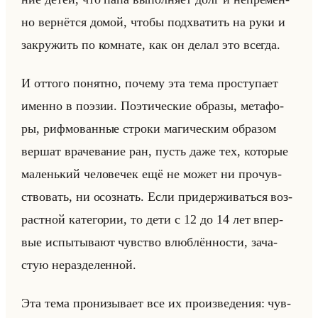
но вер­нёт­ся домой, чтобы под­хва­тить на руки и
за­кру­жить по ком­на­те, как он делал это все­гда.
И от­то­го по­нят­но, по­че­му эта тема про­сту­па­ет
имен­но в по­эзии. По­эти­че­ские об­ра­зы, ме­та­фо­
ры, риф­мо­ван­ные стро­ки ма­ги­че­ским об­ра­зом
вер­шат вра­че­ва­ние ран, пусть даже тех, ко­то­рые
ма­ленький че­ло­ве­чек ещё не может ни про­чув­
ство­вать, ни осо­знать. Если при­дер­жи­ваться воз­
раст­ной ка­те­го­рии, то дети с 12 до 14 лет впер­
вые ис­пы­ты­ва­ют чув­ство влюб­лён­но­сти, за­ча­
стую нераз­де­лен­ной.
Эта тема про­ни­зы­ва­ет все их про­из­ве­де­ния: чув­