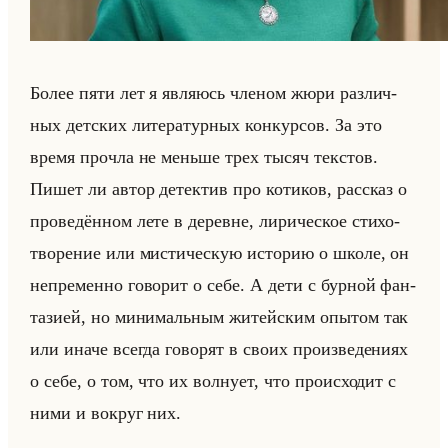
Более пяти лет я яв­ля­юсь чле­ном жюри раз­лич­
ных дет­ских ли­те­ра­тур­ных кон­кур­сов. За это
время про­чла не меньше трех тысяч тек­стов.
Пишет ли автор де­тек­тив про ко­ти­ков, рас­сказ о
про­ве­дён­ном лете в де­ревне, ли­ри­че­ское сти­хо­
тво­ре­ние или ми­сти­че­скую ис­то­рию о школе, он
непре­мен­но го­во­рит о себе. А дети с бур­ной фан­
та­зи­ей, но ми­ни­мальным жи­тейским опы­том так
или иначе все­гда го­во­рят в своих про­из­ве­де­ни­ях
о себе, о том, что их вол­ну­ет, что про­ис­хо­дит с
ними и во­круг них.