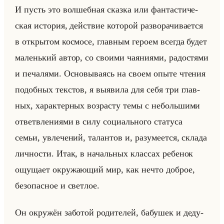
И пусть это вол­шеб­ная сказ­ка или фан­та­сти­че­
ская ис­то­рия, действие ко­то­рой раз­во­ра­чи­ва­ет­ся
в от­кры­том кос­мо­се, глав­ным ге­ро­ем все­гда будет
ма­ленький автор, со сво­ими ча­яни­ями, ра­до­стя­ми
и пе­ча­ля­ми. Ос­но­вы­ва­ясь на своем опыте чте­ния
по­доб­ных тек­стов, я вы­яви­ла для себя три глав­
ных, ха­рак­тер­ных воз­рас­ту темы с небольши­ми
от­ветв­ле­ни­ями в силу со­ци­ально­го ста­ту­са
семьи, увле­че­ний, та­лан­тов и, ра­зу­ме­ет­ся, скла­да
лич­но­сти. Итак, в на­чальных клас­сах ре­бе­нок
ощу­ща­ет окру­жа­ющий мир, как нечто доб­рое,
без­опас­ное и свет­лое.
Он окру­жён за­бо­той ро­ди­те­лей, ба­бу­шек и де­ду­