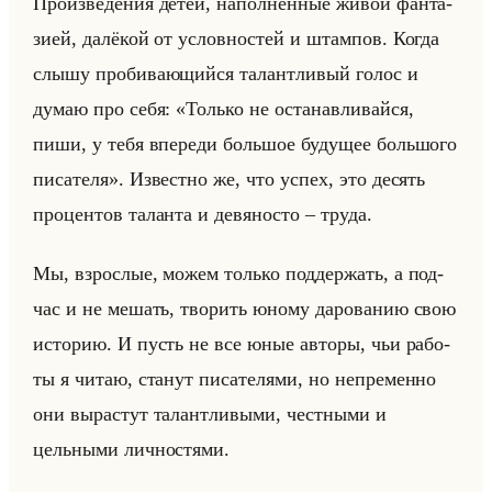
Про­из­ве­де­ния детей, на­пол­нен­ные живой фан­та­
зи­ей, да­лё­кой от услов­но­стей и штам­пов. Когда
слышу про­би­ва­ющийся та­лант­ли­вый голос и
думаю про себя: «Только не останавливайся,
пиши, у тебя впереди большое будущее большого
писателя». Из­вест­но же, что успех, это де­сять
про­цен­тов та­лан­та и де­вя­но­сто – труда.
Мы, взрос­лые, можем только под­дер­жать, а под­
час и не ме­шать, тво­рить юному да­ро­ва­нию свою
ис­то­рию. И пусть не все юные ав­то­ры, чьи ра­бо­
ты я читаю, ста­нут пи­са­те­ля­ми, но непре­мен­но
они вы­рас­тут та­лант­ли­вы­ми, чест­ны­ми и
цельны­ми лич­но­стя­ми.