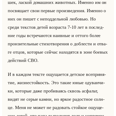
шек, лас­кой до­маш­них жи­вот­ных. Имен­но им он
по­свя­ща­ет свои пер­вые про­из­ве­де­ния. Имен­но о
них он пишет с непод­дельной лю­бо­вью. Но
среди тек­стов детей воз­рас­та 7-10 лет в по­след­
ние годы встре­ча­ют­ся на­ив­ные и от­то­го более
прон­зи­тельные сти­хо­тво­ре­ния о доб­ле­сти и от­ва­
ге отцов, ко­то­рые сейчас на­хо­дят­ся в зоне бо­евых
действий СВО.
И в каж­дом тек­сте ощу­ща­ет­ся дет­ское все­при­ня­
тие, жиз­не­стойкость. Это такие юные оду­ван­чи­
ки, ко­то­рые даже про­би­ва­ясь сквозь ас­фальт,
видят не серые камни, но яркое ра­дост­ное солн­
це. Меня не может не ра­до­вать стойкое ощу­ще­
ние детей, что папа вы­пол­ня­ет долг и непре­мен­