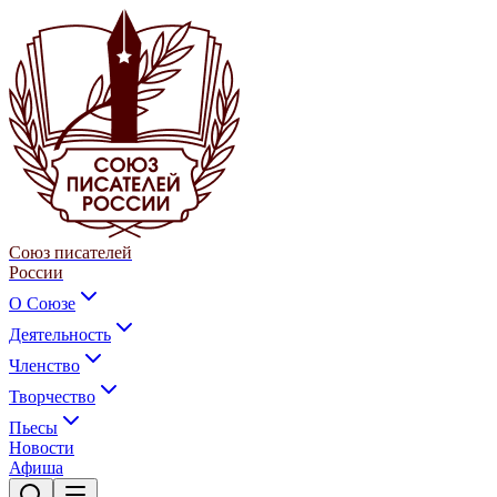
Союз писателей
России
О Союзе
Деятельность
Членство
Творчество
Пьесы
Новости
Афиша