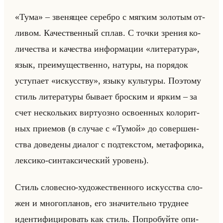
«Тума» – зве­ня­щее се­реб­ро с мяг­ким зо­ло­тым от­
ли­вом. Ка­че­ствен­ный сплав. С точки зре­ния ко­
ли­че­ства и ка­че­ства ин­фор­ма­ции «литература»,
язык, пре­иму­ще­ствен­но, на­ту­ры, на по­ря­док
усту­па­ет «искусству», языку культу­ры. По­это­му
стиль ли­те­ра­ту­ры бы­ва­ет брос­ким и ярким – за
счет нескольких вир­ту­оз­но осво­ен­ных ко­ло­рит­
ных при­емов (в слу­чае с «Тумой» до со­вер­шен­
ства до­ве­де­ны диа­лог с под­тек­стом, ме­та­фо­ри­ка,
лек­си­ко-син­так­си­че­ский уро­вень).
Стиль сло­вес­но-ху­до­же­ствен­но­го ис­кус­ства сло­
жен и мно­го­пла­нов, его зна­чи­тельно труд­нее
иден­ти­фи­ци­ро­вать как стиль. По­про­буйте опи­