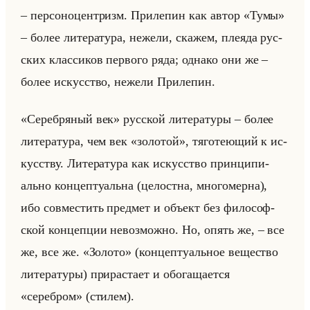
– пер­со­но­цен­тризм. При­ле­пин как автор «Тумы»
– более ли­те­ра­ту­ра, неже­ли, ска­жем, пле­яда рус­
ских клас­си­ков пер­во­го ряда; од­на­ко они же –
более ис­кус­ство, неже­ли При­ле­пин.
«Серебряный век» рус­ской ли­те­ра­ту­ры – более
ли­те­ра­ту­ра, чем век «золотой», тя­го­те­ющий к ис­
кус­ству. Ли­те­ра­ту­ра как ис­кус­ство прин­ци­пи­
ально кон­цеп­ту­альна (це­лост­на, мно­го­мер­на),
ибо сов­ме­стить пред­мет и объект без фи­ло­соф­
ской кон­цеп­ции невоз­мож­но. Но, опять же, – все
же, все же. «Золото» (кон­цеп­ту­альное ве­ще­ство
ли­те­ра­ту­ры) при­рас­та­ет и обо­га­ща­ет­ся
«серебром» (сти­лем).