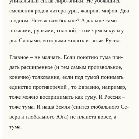
уни­кальный сплав лиро-эпики. Не убо­яв­шись
сме­ше­ния родов ли­те­ра­ту­ры, жан­ров, мифов. Два
в одном. Чего ж вам больше? А дальше сами –
нож­ка­ми, руч­ка­ми, го­ло­вой, этим ярмом культу­
ры. Сло­ва­ми, ко­то­ры­ми «глаголит язык Руси».
Глав­ное – не мол­чать. Если по­ня­тию тума при­
дать рас­ши­рен­ное (и тем самым про­из­вольное,
ко­неч­но) тол­ко­ва­ние, если под тумой по­ни­мать
един­ство про­ти­во­ре­чий , то Евра­зию, на­при­мер,
тоже можно вос­при­ни­мать как туму. И Рос­сия –
тоже тума. И наша Земля (син­тез гло­бально­го Се­
ве­ра и гло­бально­го Юга) не пла­не­та вовсе, а
тума.