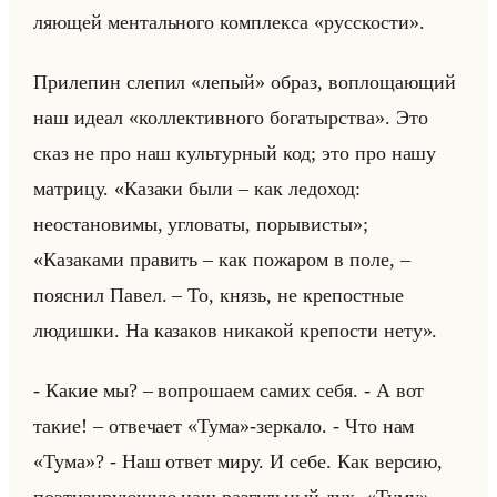
ля­ющей мен­тально­го ком­плек­са «русскости».
При­ле­пин сле­пил «лепый» образ, во­пло­ща­ющий
наш идеал «коллективного богатырства». Это
сказ не про наш культур­ный код; это про нашу
мат­ри­цу. «Казаки были – как ледоход:
неостановимы, угловаты, порывисты»;
«Казаками править – как пожаром в поле, –
пояснил Павел. – То, князь, не крепостные
людишки. На казаков никакой крепости нету».
- Какие мы? – во­про­ша­ем самих себя. - А вот
такие! – от­ве­ча­ет «Тума»-зер­ка­ло. - Что нам
«Тума»? - Наш ответ миру. И себе. Как вер­сию,