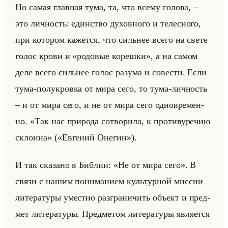
Но самая глав­ная тума, та, что всему го­ло­ва, –
это лич­ность: един­ство ду­хов­но­го и те­лес­но­го,
при ко­то­ром ка­жет­ся, что сильнее всего на свете
голос крови и «родовые корешки», а на самом
деле всего сильнее голос ра­зу­ма и со­ве­сти. Если
тума-по­лу­кров­ка от мира сего, то тума-лич­ность
– и от мира сего, и не от мира сего од­но­вре­мен­
но. «Так нас природа сотворила, к противуречию
склонна» («Евгений Онегин»).
И так ска­за­но в Биб­лии: «Не от мира сего». В
связи с нашим по­ни­ма­ни­ем культур­ной мис­сии
ли­те­ра­ту­ры умест­но раз­гра­ни­чить объект и пред­
мет ли­те­ра­ту­ры. Пред­ме­том ли­те­ра­ту­ры яв­ля­ет­ся