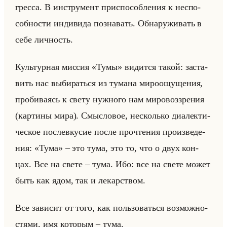
грес­са. В ин­стру­мент при­спо­соб­ле­ния к неспо­
соб­но­сти ин­ди­ви­да по­зна­вать. Об­на­ру­жи­вать в
себе лич­ность.
Культур­ная мис­сия «Тумы» ви­дит­ся такой: за­ста­
вить нас вы­би­раться из ту­ма­на ми­ро­ощу­ще­ния,
про­би­ва­ясь к свету нуж­но­го нам ми­ро­воз­зре­ния
(кар­ти­ны мира). Смыс­ло­вое, несколько диа­лек­ти­
че­ское по­сле­вку­сие после про­чте­ния про­из­ве­де­
ния: «Тума» – это тума, это то, что о двух кон­
цах. Все на свете – тума. Ибо: все на свете может
быть как ядом, так и ле­кар­ством.
Все за­ви­сит от того, как пользо­ваться воз­мож­но­
стя­ми, имя ко­то­рым – тума.