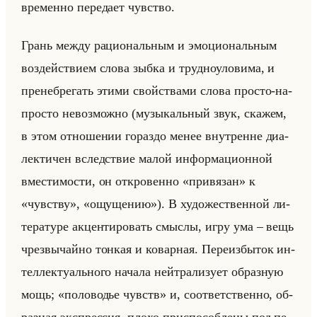
вре­мен­но пе­ре­да­ет чув­ство.
Грань между ра­ци­ональным и эмо­ци­ональным
воз­действи­ем слова зыбка и труд­но­уло­ви­ма, и
пре­не­бре­гать этими свойства­ми слова про­сто-на­
про­сто невоз­мож­но (му­зы­кальный звук, ска­жем,
в этом от­но­ше­нии го­раз­до менее внут­ренне диа­
лек­ти­чен вслед­ствие малой ин­фор­ма­ци­он­ной
вме­сти­мо­сти, он от­кро­вен­но «привязан» к
«чувству», «ощущению»). В ху­до­же­ствен­ной ли­
те­ра­ту­ре ак­цен­ти­ро­вать смыс­лы, игру ума – вещь
чрез­вы­чайно тон­кая и ко­вар­ная. Пе­ре­из­бы­ток ин­
тел­лек­ту­ально­го на­ча­ла нейтра­ли­зу­ет об­раз­ную
мощь; «половодье чувств» и, со­от­вет­ствен­но, об­