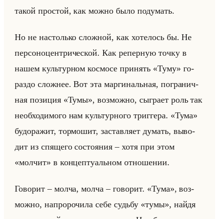
такой про­стой, как можно было по­ду­мать.
Но не на­столько слож­ной, как хо­те­лось бы. Не
пер­со­но­цен­три­че­ской. Как ре­пер­ную точку в
нашем культур­ном кос­мо­се при­нять «Туму» го­
раз­до слож­нее. Вот эта мар­ги­нальная, по­гра­нич­
ная по­зи­ция «Тумы», воз­мож­но, сыг­ра­ет роль так
необ­хо­ди­мо­го нам культур­но­го триг­ге­ра. «Тума»
бу­до­ра­жит, тор­мо­шит, за­став­ля­ет ду­мать, вы­во­
дит из спя­ще­го со­сто­яния – хотя при этом
«молчит» в кон­цеп­ту­альном от­но­ше­нии.
Го­во­рит – молча, молча – го­во­рит. «Тума», воз­
мож­но, на­про­ро­чи­ла себе судьбу «тумы», найдя