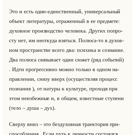
Это и есть один-един­ствен­ный, уни­вер­сальный
объект ли­те­ра­ту­ры, от­ра­жен­ный в ее пред­ме­те:
ду­хов­ное про­из­вод­ство че­ло­ве­ка. Дру­гих по­про­
сту нет, им неот­ку­да взяться. По­лю­са-то в ду­хов­
ном про­стран­стве всего два: пси­хи­ка и со­зна­ние.
Два по­лю­са свя­зы­ва­ет один сюжет (ряд со­бы­тий)
. Идти про­грес­сив­но можно только в одном на­
прав­ле­нии, снизу вверх (осу­ществ­ляя про­цесс
по­зна­ния ), от на­ту­ры к культу­ре, про­хо­дя при
этом неиз­беж­ные и, в общем, из­вест­ные сту­пе­ни
(тело – душа – дух).
Свер­ху вниз – это без­ду­хов­ная тра­ек­то­рия при­
спо­соб­ле­ния . Если путь к лич­но­сти со­сто­ял­ся,