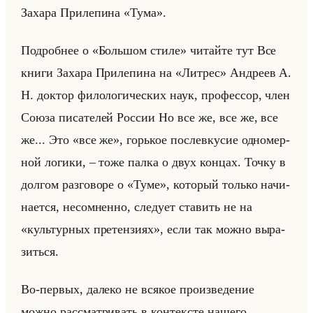
За­ха­ра При­ле­пи­на «Тума».
По­дроб­нее о «Большом стиле» чи­тайте тут Все
книги За­ха­ра При­ле­пи­на на «Литрес» Ан­дре­ев А.
Н. док­тор фи­ло­ло­ги­че­ских наук, про­фес­сор, член
Союза пи­са­те­лей Рос­сии Но все же, все же, все
же... Это «все же», горькое по­сле­вку­сие од­но­мер­
ной ло­ги­ки, – тоже палка о двух кон­цах. Точку в
дол­гом раз­го­во­ре о «Туме», ко­то­рый только на­чи­
на­ет­ся, несо­мнен­но, сле­ду­ет ста­вить не на
«культурных претензиях», если так можно вы­ра­
зиться.
Во-пер­вых, да­ле­ко не вся­кое про­из­ве­де­ние
можно рас­смат­ри­вать в кон­тек­сте на­ше­го