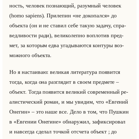
ность, че­ло­век по­зна­ющий, ра­зум­ный че­ло­век
(homo sapiens). При­ле­пин «не докопался» до
объек­та (он и не ста­вил себе такую за­да­чу, спра­
вед­ли­во­сти ради), ве­ли­ко­леп­но во­пло­тив пред­
мет, за ко­то­рым едва уга­ды­ва­ют­ся кон­ту­ры воз­
мож­но­го объек­та.
Но я на­ста­иваю: ве­ли­кая ли­те­ра­ту­ра по­явит­ся
тогда, когда она раз­гля­дит в своем пред­ме­те –
объект. Тогда по­явит­ся ве­ли­кий со­вре­мен­ный ре­
али­сти­че­ский роман, и мы уви­дим, что «Евгений
Онегин» – это наше все. Дело в том, что Пуш­кин
в «Евгении Онегине» об­на­ру­жил, за­фик­си­ро­вал
и на­все­гда сде­лал точ­кой от­сче­та объект ; до