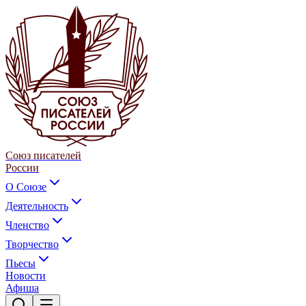
Союз писателей
России
О Союзе
Деятельность
Членство
Творчество
Пьесы
Новости
Афиша