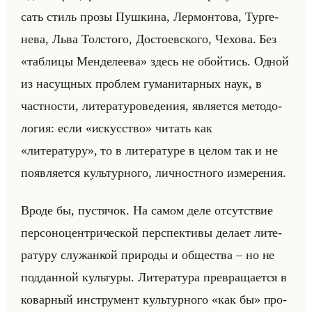
сать стиль прозы Пуш­ки­на, Лер­мон­то­ва, Тур­ге­
не­ва, Льва Тол­сто­го, До­сто­ев­ско­го, Че­хо­ва. Без
«таблицы Менделеева» здесь не обойтись. Одной
из на­сущ­ных про­блем гу­ма­ни­тар­ных наук, в
част­но­сти, ли­те­ра­ту­ро­ве­де­ния, яв­ля­ет­ся ме­то­до­
ло­гия: если «искусство» чи­тать как
«литературу», то в ли­те­ра­ту­ре в целом так и не
по­яв­ля­ет­ся культур­но­го, лич­ност­но­го из­ме­ре­ния.
Вроде бы, пу­стя­чок. На самом деле от­сут­ствие
пер­со­но­цен­три­че­ской пер­спек­ти­вы де­ла­ет ли­те­
ра­ту­ру слу­жан­кой при­ро­ды и об­ще­ства – но не
под­дан­ной культу­ры. Ли­те­ра­ту­ра пре­вра­ща­ет­ся в
ко­вар­ный ин­стру­мент культур­но­го «как бы» про­