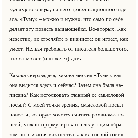
культур­но­го кода, на­ше­го ци­ви­ли­за­ци­он­но­го иде­
ала. «Туму» – можно и нужно, что само по себе
де­ла­ет эту по­весть вы­да­ющейся. Во-вто­рых. Как
из­вест­но, не стре­ляйте в пи­ани­ста: он иг­ра­ет, как
умеет. Нельзя тре­бо­вать от пи­са­те­ля больше того,
что он может (или хочет) дать.
Ка­ко­ва сверх­за­да­ча, ка­ко­ва мис­сия «Тумы» как
она ви­дит­ся здесь и сейчас? Зачем она была на­
пи­са­на? Как ис­тол­ко­вать глав­ный ее смыс­ло­вой
посыл? С моей точки зре­ния, смыс­ло­вой посыл
по­ве­сти, ко­то­рую хо­чет­ся счи­тать ро­ма­ном-эпо­
пе­ей, можно сфор­му­ли­ро­вать сле­ду­ющим об­ра­
зом: по­эти­за­ция ка­за­че­ства как клю­че­вой со­став­