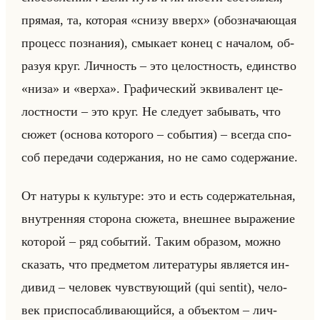
пря­мая, та, ко­то­рая «снизу вверх» (обо­зна­ча­ющая
про­цесс по­зна­ния), смы­ка­ет конец с на­ча­лом, об­
ра­зуя круг. Лич­ность – это це­лост­ность, един­ство
«низа» и «верха». Гра­фи­че­ский эк­ви­ва­лент це­
лост­но­сти – это круг. Не сле­ду­ет за­бы­вать, что
сюжет (ос­но­ва ко­то­ро­го – со­бы­тия) – все­гда спо­
соб пе­ре­да­чи со­дер­жа­ния, но не само со­дер­жа­ние.
От на­ту­ры к культу­ре: это и есть со­дер­жа­тельная,
внут­рен­няя сто­ро­на сю­же­та, внеш­нее вы­ра­же­ние
ко­то­рой – ряд со­бы­тий. Таким об­ра­зом, можно
ска­зать, что пред­ме­том ли­те­ра­ту­ры яв­ля­ет­ся ин­
ди­вид – че­ло­век чув­ству­ющий (qui sentit), че­ло­
век при­спо­саб­ли­ва­ющийся, а объек­том – лич­