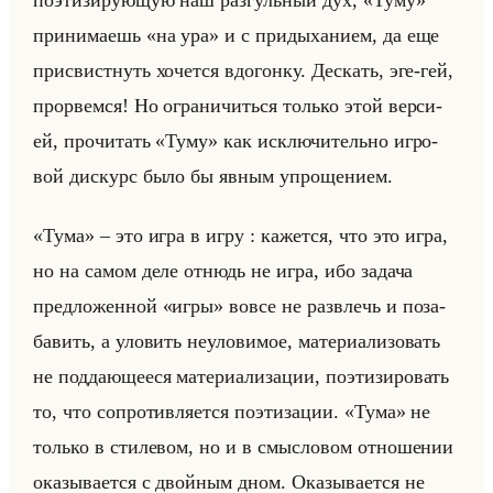
по­эти­зи­ру­ющую наш раз­гульный дух, «Туму»
при­ни­ма­ешь «на ура» и с при­ды­ха­ни­ем, да еще
при­свист­нуть хо­чет­ся вдо­гон­ку. Де­скать, эге-гей,
про­рвем­ся! Но огра­ни­читься только этой вер­си­
ей, про­чи­тать «Туму» как ис­клю­чи­тельно иг­ро­
вой дис­курс было бы явным упро­ще­ни­ем.
«Тума» – это игра в игру : ка­жет­ся, что это игра,
но на самом деле от­нюдь не игра, ибо за­да­ча
пред­ло­жен­ной «игры» вовсе не раз­влечь и по­за­
ба­вить, а уло­вить неуло­ви­мое, ма­те­ри­али­зо­вать
не под­да­юще­еся ма­те­ри­али­за­ции, по­эти­зи­ро­вать
то, что со­про­тив­ля­ет­ся по­эти­за­ции. «Тума» не
только в сти­ле­вом, но и в смыс­ло­вом от­но­ше­нии
ока­зы­ва­ет­ся с двойным дном. Ока­зы­ва­ет­ся не