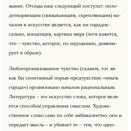
жа­ние. От­сю­да наш сле­ду­ющий по­сту­лат: опло­
до­тво­ря­ющим (свя­зы­ва­ющим, скреп­ля­ющим) на­
ча­лом в ис­кус­стве яв­ля­ет­ся, как ни па­ра­док­
сально, кон­цеп­ция, кар­ти­на мира (хотя ка­жет­ся,
что – чув­ство, ко­то­рое, по ощу­ще­нию, до­ми­ни­
ру­ет в об­ра­зе).
Лю­бое­ор­га­ни­зо­ван­ное чув­ство (ска­жем, тот же
как бы спон­тан­ный порыв-пред­чув­ствие «имать
города») ор­га­ни­зо­ва­но на­ча­лом ра­ци­ональным.
Ли­те­ра­ту­ра – это ис­кус­ство слова, ко­то­рое яв­ля­
ет­ся спо­со­бом управ­ле­ния смыс­лом. Ху­до­же­
ствен­ное слово само по себе ам­би­ва­лент­но: оно и
пе­ре­да­ет мысль – и уби­ва­ет ее – тем, что од­но­