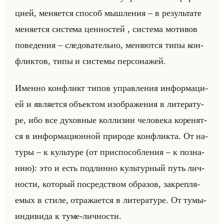
ци­ей, ме­ня­ет­ся спо­соб мыш­ле­ния – в ре­зульта­те
ме­ня­ет­ся си­сте­ма цен­но­стей , си­сте­ма мо­ти­вов
по­ве­де­ния – сле­до­ва­тельно, ме­ня­ют­ся типы кон­
флик­тов, типы и си­сте­мы пер­со­на­жей.
Имен­но кон­фликт типов управ­ле­ния ин­фор­ма­ци­
ей и яв­ля­ет­ся объек­том изоб­ра­же­ния в ли­те­ра­ту­
ре, ибо все ду­хов­ные кол­ли­зии че­ло­ве­ка ко­ре­нят­
ся в ин­фор­ма­ци­он­ной при­ро­де кон­флик­та. От на­
ту­ры – к культу­ре (от при­спо­соб­ле­ния – к по­зна­
нию): это и есть под­лин­но культур­ный путь лич­
но­сти, ко­то­рый по­сред­ством об­ра­зов, за­креп­ля­
емых в стиле, от­ра­жа­ет­ся в ли­те­ра­ту­ре. От тумы-
ин­ди­ви­да к туме-лич­но­сти.