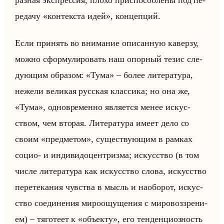
раз­ная экс­прес­сия, плохо при­спо­соб­ле­ны под пе­
ре­да­чу «контекста идей», кон­цеп­ций.
Если при­нять во вни­ма­ние опи­сан­ную ка­вер­зу,
можно сфор­му­ли­ро­вать наш опор­ный тезис сле­
ду­ющим об­ра­зом: «Тума» – более ли­те­ра­ту­ра,
неже­ли ве­ли­кая рус­ская клас­си­ка; но она же,
«Тума», од­но­вре­мен­но яв­ля­ет­ся менее ис­кус­
ством, чем вто­рая. Ли­те­ра­ту­ра имеет дело со
своим «предметом», су­ще­ству­ющим в рам­ках
социо- и ин­ди­ви­до­цен­триз­ма; ис­кус­ство (в том
числе ли­те­ра­ту­ра как ис­кус­ство слова, ис­кус­ство
пе­ре­те­ка­ния чув­ства в мысль и на­обор­от, ис­кус­
ство со­еди­не­ния ми­ро­ощу­ще­ния с ми­ро­воз­зре­ни­
ем) – тя­го­те­ет к «объекту», его тен­ден­ци­оз­ность