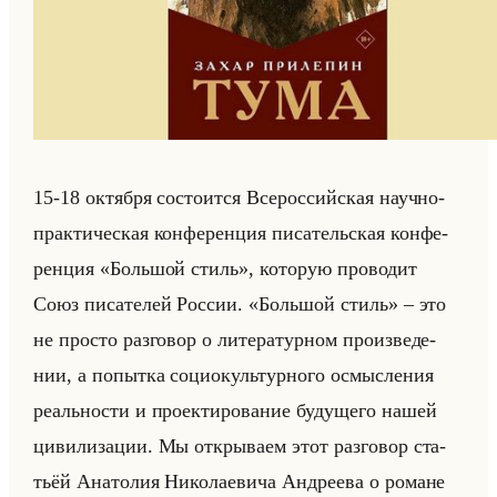
15-18 ок­тяб­ря со­сто­ит­ся Все­рос­сийская на­уч­но-
прак­ти­че­ская кон­фе­рен­ция пи­са­тельская кон­фе­
рен­ция «Большой стиль», ко­то­рую про­во­дит
Союз пи­са­те­лей Рос­сии. «Большой стиль» – это
не про­сто раз­го­вор о ли­те­ра­тур­ном про­из­ве­де­
нии, а по­пыт­ка со­ци­окультур­но­го осмыс­ле­ния
ре­ально­сти и про­ек­ти­ро­ва­ние бу­ду­ще­го нашей
ци­ви­ли­за­ции. Мы от­кры­ва­ем этот раз­го­вор ста­
тьёй Ана­то­лия Ни­ко­ла­еви­ча Ан­дре­ева о ро­мане