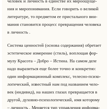
че­ло­век и лич­ность в един­стве их ми­ро­ощу­ще­
ния и ми­ро­по­ни­ма­ния. Если го­во­рить о ве­ли­кой
ли­те­ра­ту­ре, то пред­ме­том ее при­стально­го вни­
ма­ния ста­но­вит­ся про­цесс пре­вра­ще­ния че­ло­ве­ка
в лич­ность .
Си­сте­ма цен­но­стей (ос­но­ва со­дер­жа­ния) об­ре­та­ет
эс­те­ти­че­ское из­ме­ре­ние (стиль), во­пло­щая фор­
му­лу Кра­со­та – Добро – Ис­ти­на. На самом деле
надо вы­ра­зиться еще более точно и кон­крет­но:
один ин­фор­ма­ци­он­ный ком­плекс, те­лес­но-пси­хо­
ло­ги­че­ский, из­вест­ный нам под на­зва­ни­ем че­ло­
век (ин­ди­вид), на наших гла­зах пре­вра­ща­ет­ся в
дру­гой, ду­хов­но-пси­хо­ло­ги­че­ский, имя ко­то­ро­му
– лич­ность . Ме­ня­ет­ся тип управ­ле­ния ин­фор­ма­