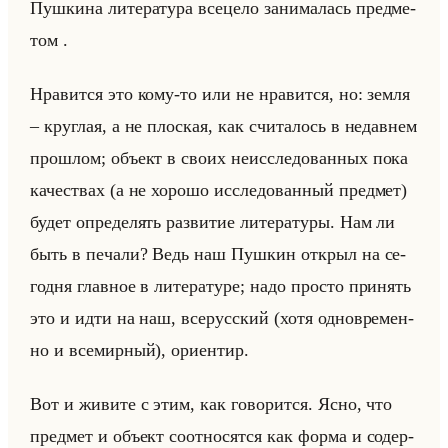
Пуш­ки­на ли­те­ра­ту­ра все­це­ло за­ни­ма­лась пред­ме­
том .
Нра­вит­ся это кому-то или не нра­вит­ся, но: земля
– круг­лая, а не плос­кая, как счи­та­лось в недав­нем
про­шлом; объект в своих неис­сле­до­ван­ных пока
ка­че­ствах (а не хо­ро­шо ис­сле­до­ван­ный пред­мет)
будет опре­де­лять раз­ви­тие ли­те­ра­ту­ры. Нам ли
быть в пе­ча­ли? Ведь наш Пуш­кин от­крыл на се­
год­ня глав­ное в ли­те­ра­ту­ре; надо про­сто при­нять
это и идти на наш, все­рус­ский (хотя од­но­вре­мен­
но и все­мир­ный), ори­ен­тир.
Вот и жи­ви­те с этим, как го­во­рит­ся. Ясно, что
пред­мет и объект со­от­но­сят­ся как форма и со­дер­