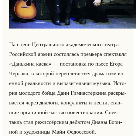
На сцене Цен­трально­го ака­де­ми­че­ско­го те­ат­ра
Рос­сийской армии со­сто­ялась пре­мье­ра спек­так­ля
«Данькина каска» — по­ста­нов­ка по пьесе Егора
Чер­ла­ка, в ко­то­рой пе­ре­пле­та­ют­ся дра­ма­тизм во­
ен­ной ре­ально­сти и вы­ра­зи­тельная му­зы­ка. Ис­то­
рия мо­ло­до­го бойца Дани Гим­на­стёр­ки­на рас­кры­
ва­ет­ся через диа­ло­ги, кон­флик­ты и песни, став­
шие ор­га­нич­ной ча­стью по­вест­во­ва­ния. Спек­
такль стал ре­жис­сёр­ским де­бю­том Дианы Бо­ри­
ной и ху­дож­ни­цы Майи Фе­до­се­евой.