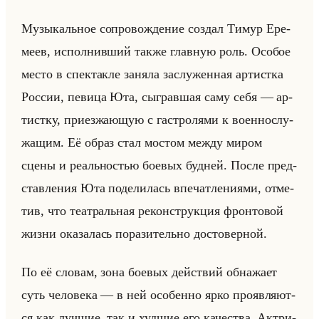
Му­зы­кальное со­про­вож­де­ние со­здал Тимур Ере­
ме­ев, ис­пол­нив­ший также глав­ную роль. Осо­бое
место в спек­так­ле за­ня­ла за­слу­жен­ная ар­тист­ка
Рос­сии, пе­ви­ца Юта, сыг­рав­шая саму себя — ар­
тист­ку, при­ез­жа­ющую с га­стро­ля­ми к во­ен­но­слу­
жа­щим. Её образ стал мо­стом между миром
сцены и ре­ально­стью бо­евых буд­ней. После пред­
став­ле­ния Юта по­де­ли­лась впе­чат­ле­ни­ями, от­ме­
тив, что те­ат­ральная ре­кон­струк­ция фрон­то­вой
жизни ока­за­лась по­ра­зи­тельно до­сто­вер­ной.
По её сло­вам, зона бо­евых действий об­на­жа­ет
суть че­ло­ве­ка — в ней осо­бен­но ярко про­яв­ля­ют­
ся как луч­шие, так и худ­шие его ка­че­ства. Ак­три­