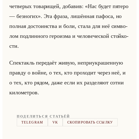
чет­ве­рых то­ва­ри­щей, до­ба­вив: «Нас будет пятеро
— безногих». Эта фраза, ли­шён­ная па­фо­са, но
пол­ная до­сто­ин­ства и боли, стала для неё сим­во­
лом под­лин­но­го ге­ро­из­ма и че­ло­ве­че­ской стойко­
сти.
Спек­такль пе­ре­да­ёт живую, непри­укра­шен­ную
прав­ду о войне, о тех, кто про­хо­дит через неё, и
о тех, кто рядом, даже если их раз­де­ля­ют сотни
ки­ло­мет­ров.
ПОДЕЛИТЬСЯ СТАТЬЁЙ
TELEGRAM
VK
СКОПИРОВАТЬ ССЫЛКУ