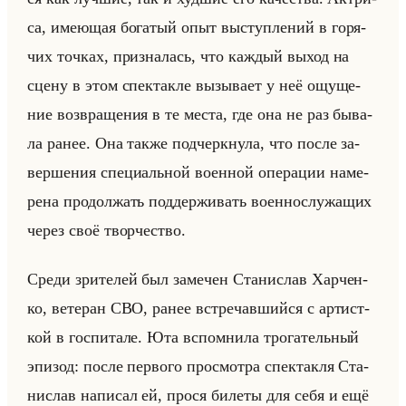
са, име­ющая бо­га­тый опыт вы­ступ­ле­ний в го­ря­
чих точ­ках, при­зна­лась, что каж­дый выход на
сцену в этом спек­так­ле вы­зы­ва­ет у неё ощу­ще­
ние воз­вра­ще­ния в те места, где она не раз бы­ва­
ла ранее. Она также под­черк­ну­ла, что после за­
вер­ше­ния спе­ци­альной во­ен­ной опе­ра­ции на­ме­
ре­на про­дол­жать под­дер­жи­вать во­ен­но­слу­жа­щих
через своё твор­че­ство.
Среди зри­те­лей был за­ме­чен Ста­ни­слав Хар­чен­
ко, ве­те­ран СВО, ранее встре­чав­шийся с ар­тист­
кой в гос­пи­та­ле. Юта вспом­ни­ла тро­га­тельный
эпи­зод: после пер­во­го про­смот­ра спек­так­ля Ста­
ни­слав на­пи­сал ей, прося би­ле­ты для себя и ещё