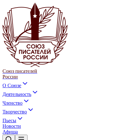
Союз писателей
России
О Союзе
Деятельность
Членство
Творчество
Пьесы
Новости
Афиша