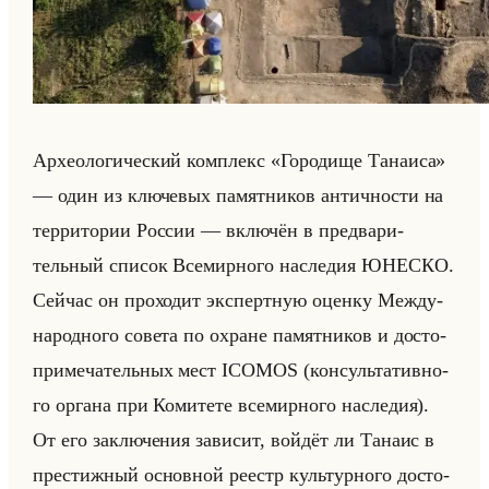
Ар­хео­ло­ги­че­ский ком­плекс «Городище Танаиса»
— один из клю­че­вых па­мят­ни­ков ан­тич­но­сти на
тер­ри­то­рии Рос­сии — вклю­чён в пред­ва­ри­
тельный спи­сок Все­мир­но­го на­сле­дия ЮНЕ­СКО.
Сейчас он про­хо­дит экс­перт­ную оцен­ку Меж­ду­
на­род­но­го со­ве­та по охране па­мят­ни­ков и до­сто­
при­ме­ча­тельных мест ICOMOS (кон­сульта­тив­но­
го ор­га­на при Ко­ми­те­те все­мир­но­го на­сле­дия).
От его за­клю­че­ния за­ви­сит, войдёт ли Та­наис в
пре­стиж­ный ос­нов­ной ре­естр культур­но­го до­сто­