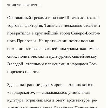
яния че­ло­ве­че­ства.
Ос­но­ван­ный гре­ка­ми в на­ча­ле III века до н.э. как
тор­го­вая фак­то­рия, Та­наис за несколько сто­ле­тий
пре­вра­тил­ся в круп­нейший город Се­ве­ро-Во­сточ­
но­го При­азо­вья. На про­тя­же­нии почти восьми
веков он оста­вал­ся важ­нейшим узлом эко­но­ми­че­
ских, по­ли­ти­че­ских и культур­ных свя­зей между
Эл­ла­дой, степ­ны­ми пле­ме­на­ми и на­ро­да­ми Бос­
пор­ско­го цар­ства.
Здесь, на гра­ни­це двух миров — эл­лин­ско­го и
«варварского», — скла­ды­ва­лась уни­кальная
культу­ра, от­ра­зив­ша­яся в быту, ар­хи­тек­ту­ре, ре­
ли­гии и ис­кус­стве всего Се­вер­но­го При­чер­но­мо­