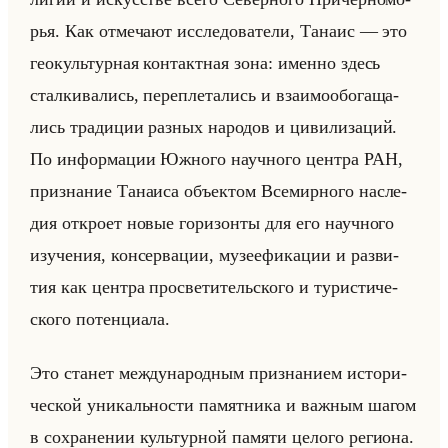
рья. Как от­ме­ча­ют ис­сле­до­ва­те­ли, Та­наис — это
гео­культур­ная кон­такт­ная зона: имен­но здесь
стал­ки­ва­лись, пе­ре­пле­та­лись и вза­имо­обо­га­ща­
лись тра­ди­ции раз­ных на­ро­дов и ци­ви­ли­за­ций.
По ин­фор­ма­ции Юж­но­го на­уч­но­го цен­тра РАН,
при­зна­ние Та­наи­са объек­том Все­мир­но­го на­сле­
дия от­кро­ет новые го­ри­зон­ты для его на­уч­но­го
изу­че­ния, кон­сер­ва­ции, му­зе­ефи­ка­ции и раз­ви­
тия как цен­тра про­све­ти­тельско­го и ту­ри­сти­че­
ско­го по­тен­ци­ала.
Это ста­нет меж­ду­на­род­ным при­зна­ни­ем ис­то­ри­
че­ской уни­кально­сти па­мят­ни­ка и важ­ным шагом
в со­хра­не­нии культур­ной па­мя­ти це­ло­го ре­ги­она.