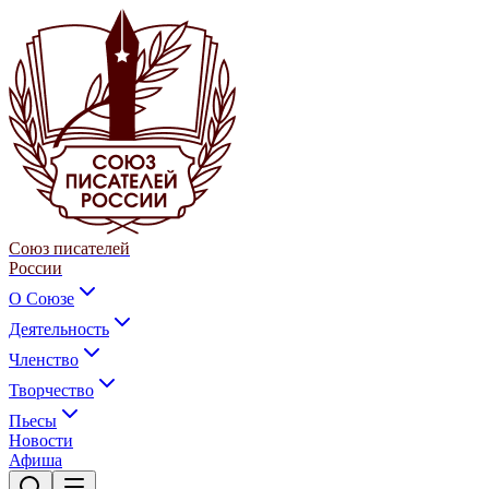
Союз писателей
России
О Союзе
Деятельность
Членство
Творчество
Пьесы
Новости
Афиша