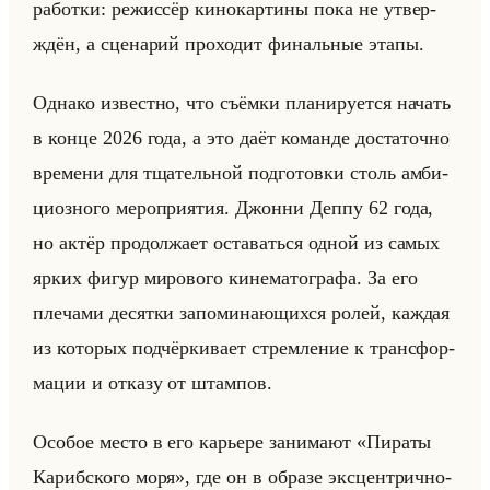
ра­бот­ки: ре­жис­сёр ки­но­кар­ти­ны пока не утвер­
ждён, а сце­на­рий про­хо­дит фи­нальные этапы.
Од­на­ко из­вест­но, что съём­ки пла­ни­ру­ет­ся на­чать
в конце 2026 года, а это даёт ко­ман­де до­ста­точ­но
вре­ме­ни для тща­тельной под­го­тов­ки столь ам­би­
ци­оз­но­го ме­ро­при­ятия. Джон­ни Деппу 62 года,
но актёр про­дол­жа­ет оста­ваться одной из самых
ярких фигур ми­ро­во­го ки­не­ма­то­гра­фа. За его
пле­ча­ми де­сят­ки за­по­ми­на­ющих­ся ролей, каж­дая
из ко­то­рых под­чёр­ки­ва­ет стрем­ле­ние к транс­фор­
ма­ции и от­ка­зу от штам­пов.
Осо­бое место в его ка­рье­ре за­ни­ма­ют «Пираты
Карибского моря», где он в об­ра­зе экс­цен­трич­но­