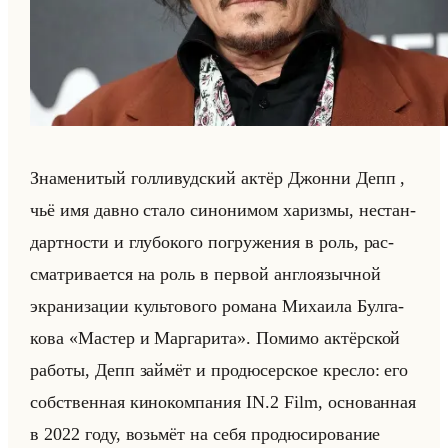
Зна­ме­ни­тый гол­ли­вуд­ский актёр Джон­ни Депп ,
чьё имя давно стало си­но­ни­мом ха­риз­мы, нестан­
дарт­но­сти и глу­бо­ко­го по­гру­же­ния в роль, рас­
смат­ри­ва­ет­ся на роль в пер­вой ан­гло­языч­ной
экра­ни­за­ции культо­во­го ро­ма­на Ми­ха­ила Бул­га­
ко­ва «Мастер и Маргарита». По­ми­мо ак­тёр­ской
ра­бо­ты, Депп займёт и про­дю­сер­ское крес­ло: его
соб­ствен­ная ки­но­ком­па­ния IN.2 Film, ос­но­ван­ная
в 2022 году, возьмёт на себя про­дю­си­ро­ва­ние