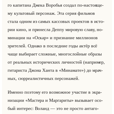
го ка­пи­та­на Джека Во­ро­бья со­здал по-на­сто­яще­
му культо­вый пер­со­наж. Эта серия фильмов
стала одним из самых кас­со­вых про­ек­тов в ис­то­
рии кино, и при­нес­ла Деппу ми­ро­вую славу, но­
ми­на­ции на «Оскар» и при­зна­ние мил­ли­онов
зри­те­лей. Од­на­ко в по­след­ние годы актёр всё
чаще вы­би­ра­ет слож­ные, мно­го­слойные об­ра­зы
от ре­альных ис­то­ри­че­ских лич­но­стей (на­при­мер,
ги­та­ри­ста Джона Ханта в «Минамате») до мрач­
ных, сюр­ре­али­стич­ных пер­со­на­жей.
Имен­но по­это­му его воз­мож­ное уча­стие в экра­
ни­за­ции «Мастера и Маргариты» вы­зы­ва­ет осо­
бый ин­те­рес: Во­ланд — это не про­сто ан­та­го­