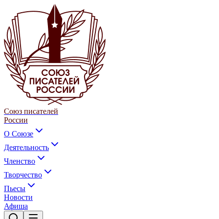
Союз писателей
России
О Союзе
Деятельность
Членство
Творчество
Пьесы
Новости
Афиша