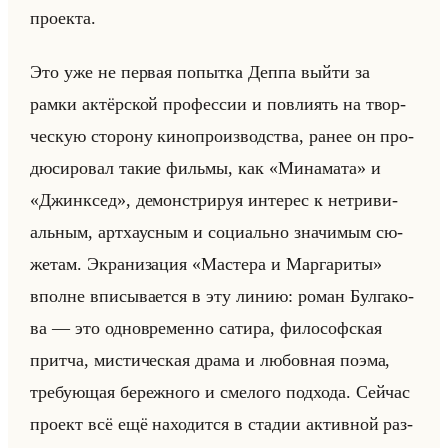
про­ек­та.
Это уже не пер­вая по­пыт­ка Деппа выйти за
рамки ак­тёр­ской про­фес­сии и по­вли­ять на твор­
че­скую сто­ро­ну ки­но­про­из­вод­ства, ранее он про­
дю­си­ро­вал такие фильмы, как «Минамата» и
«Джинксед», де­мон­стри­руя ин­те­рес к нетри­ви­
альным, арт­ха­ус­ным и со­ци­ально зна­чи­мым сю­
же­там. Экра­ни­за­ция «Мастера и Маргариты»
вполне впи­сы­ва­ет­ся в эту линию: роман Бул­га­ко­
ва — это од­но­вре­мен­но са­ти­ра, фи­ло­соф­ская
прит­ча, ми­сти­че­ская драма и лю­бов­ная поэма,
тре­бу­ющая бе­реж­но­го и сме­ло­го под­хо­да. Сейчас
про­ект всё ещё на­хо­дит­ся в ста­дии ак­тив­ной раз­