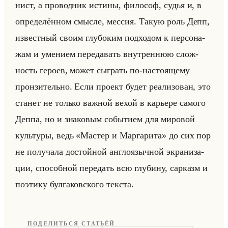
нист, а про­вод­ник ис­ти­ны, фи­ло­соф, судья и, в
опре­де­лён­ном смыс­ле, мес­сия. Такую роль Депп,
из­вест­ный своим глу­бо­ким под­хо­дом к пер­со­на­
жам и уме­ни­ем пе­ре­да­вать внут­рен­нюю слож­
ность ге­ро­ев, может сыг­рать по-на­сто­яще­му
прон­зи­тельно. Если про­ект будет ре­али­зо­ван, это
ста­нет не только важ­ной вехой в ка­рье­ре са­мо­го
Деппа, но и зна­ко­вым со­бы­ти­ем для ми­ро­вой
культу­ры, ведь «Мастер и Маргарита» до сих пор
не по­лу­ча­ла до­стойной ан­гло­языч­ной экра­ни­за­
ции, спо­соб­ной пе­ре­дать всю глу­би­ну, сар­казм и
по­эти­ку бул­га­ков­ско­го тек­ста.
ПОДЕЛИТЬСЯ СТАТЬЁЙ