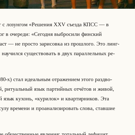
ант с ло­зун­гом «Решения XXV съезда КПСС — в
лог в оче­ре­ди: «Сегодня выбросили финский
ст — не про­сто за­ри­сов­ка из про­шло­го. Это линг­
й на­учил­ся су­ще­ство­вать в двух па­рал­лельных ре­
80-х) стал иде­альным от­ра­же­ни­ем этого раз­дво­
ый, ри­ту­альный язык пар­тийных от­чё­тов и живой,
ий язык ку­хонь, «курилок» и квар­тир­ни­ков. Эта
у­лу вре­ме­ни и про­ана­ли­зи­ро­вать слова, став­шие
ые об­ще­ствен­ные яв­ле­ния: то­тальный де­фи­цит,