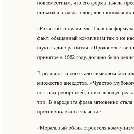
повсеместным, что его форма начала прео
ши­ваться в смысл слов, вос­при­ни­мая их 
«Развитой социализм» . Глав­ная фор­му­ла э
факт: обе­щан­ный ком­му­низм так и не на­с
шую ста­дию раз­ви­тия. «Продовольственная 
при­ня­тое в 1982 году, долж­но было ре­шить
В ре­ально­сти оно стало сим­во­лом бес­си­л
мно­же­ство анек­до­тов. «Чувство глубоко
вост­ных ре­пор­та­жей, опи­сы­ва­ющее ре­ак
тии. В на­ро­де эта фраза мгно­вен­но стала 
про­ти­во­по­лож­ное зна­че­ние.
«Моральный облик строителя коммунизма»