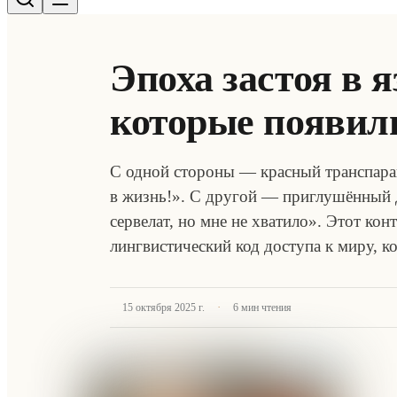
Эпоха застоя в я
которые появили
С одной стороны — красный транспар
в жизнь!». С другой — приглушённый 
сервелат, но мне не хватило». Этот ко
лингвистический код доступа к миру, 
·
15 октября 2025 г.
6
мин чтения