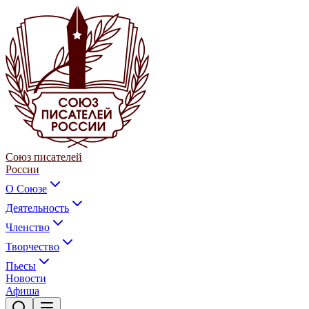
Союз писателей
России
О Союзе
Деятельность
Членство
Творчество
Пьесы
Новости
Афиша