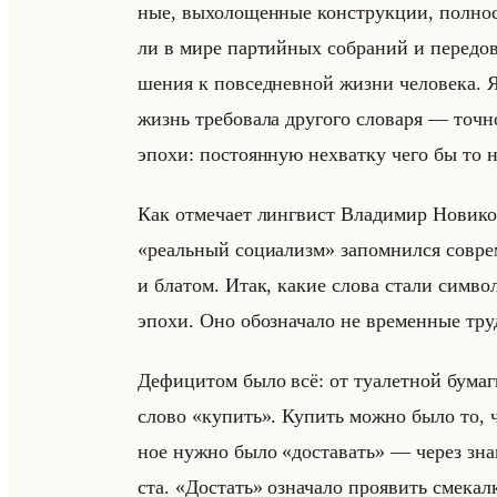
ные, вы­хо­ло­щен­ные кон­струк­ции, пол­но­
ли в мире пар­тийных со­бра­ний и пе­ре­до­в
ше­ния к по­все­днев­ной жизни че­ло­ве­ка.
жизнь тре­бо­ва­ла дру­го­го сло­ва­ря — точ­н
эпохи: по­сто­ян­ную нехват­ку чего бы то 
Как от­ме­ча­ет линг­вист Вла­ди­мир Но­ви
«реальный социализм» за­пом­нил­ся со­вре­м
и бла­том. Итак, какие слова стали сим­во­л
эпохи. Оно обо­зна­ча­ло не вре­мен­ные труд­
Де­фи­ци­том было всё: от туа­лет­ной бу­ма­г
слово «купить». Ку­пить можно было то, что
ное нужно было «доставать» — через зна­ко­м
ста. «Достать» озна­ча­ло про­явить сме­кал­