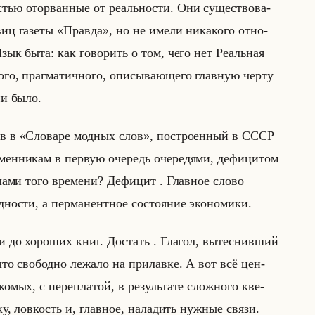
стью ото­рван­ные от ре­ально­сти. Они су­ще­ство­ва­
иц га­зе­ты «Правда», но не имели ни­ка­ко­го от­но­
 Язык быта: как го­во­рить о том, чего нет Ре­альная
о­го, праг­ма­тич­но­го, опи­сы­ва­юще­го глав­ную черту
ни было.
­ков в «Словаре модных слов», по­стро­ен­ный в СССР
ен­ни­кам в первую оче­редь оче­ре­дя­ми, де­фи­ци­том
а­ми того вре­ме­ни? Де­фи­цит . Глав­ное слово
но­сти, а пер­ма­нент­ное со­сто­яние эко­но­ми­ки.
и до хо­ро­ших книг. До­стать . Гла­гол, вы­тес­нив­ший
 сво­бод­но ле­жа­ло на при­лав­ке. А вот всё цен­
ых, с пе­ре­пла­той, в ре­зульта­те слож­но­го кве­
ку, лов­кость и, глав­ное, на­ла­дить нуж­ные связи.