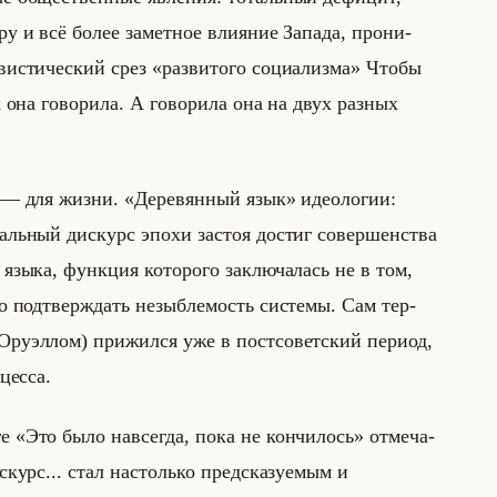
 и всё более за­мет­ное вли­яние За­па­да, про­ни­
ви­сти­че­ский срез «развитого социализма» Чтобы
на го­во­ри­ла. А го­во­ри­ла она на двух раз­ных
гой — для жизни. «Деревянный язык» идео­ло­гии:
и­альный дис­курс эпохи за­стоя до­стиг со­вер­шен­ства
языка, функ­ция ко­то­ро­го за­клю­ча­лась не в том,
о под­твер­ждать незыб­ле­мость си­сте­мы. Сам тер­
у­эл­лом) при­жил­ся уже в пост­со­вет­ский пе­ри­од,
цес­са.
е «Это было навсегда, пока не кончилось» от­ме­ча­
искурс... стал настолько предсказуемым и