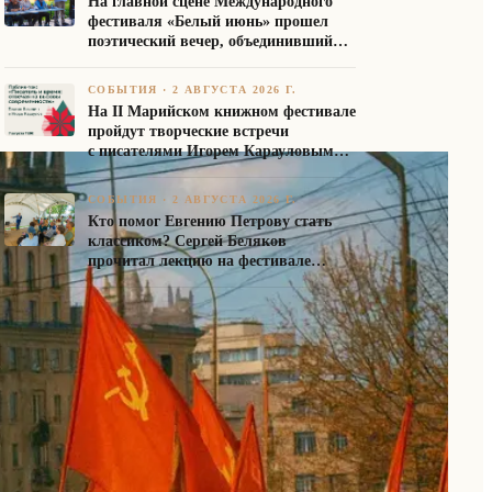
На главной сцене Международного
фестиваля «Белый июнь» прошел
поэтический вечер, объединивший
авторов Союза писателей России
СОБЫТИЯ
·
2 АВГУСТА 2026 Г.
На II Марийском книжном фестивале
пройдут творческие встречи
с писателями Игорем Карауловым
и Платоном Бесединым
СОБЫТИЯ
·
2 АВГУСТА 2026 Г.
Кто помог Евгению Петрову стать
классиком? Сергей Беляков
прочитал лекцию на фестивале
«Белый июнь»