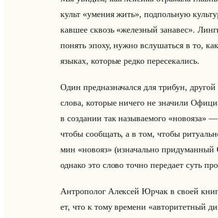
культ «умения жить», под­польную культу­ру
кав­шее сквозь «железный занавес». Линг­
по­нять эпоху, нужно вслу­шаться в то, как о
язы­ках, ко­то­рые редко пе­ре­се­ка­лись.
Один пред­на­зна­чал­ся для три­бун, дру­
слова, ко­то­рые ни­че­го не зна­чи­ли Офи­ц
в со­зда­нии так на­зы­ва­емо­го «новояза» — 
чтобы со­об­щать, а в том, чтобы ри­ту­альн
мин «новояз» (из­на­чально при­ду­ман­ный Ор
од­на­ко это слово точно пе­ре­да­ет суть про­
Ан­тро­по­лог Алек­сей Юрчак в своей книг
ет, что к тому вре­ме­ни «авторитетный д