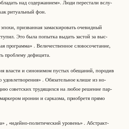
бладать над содержанием». Люди пе­ре­ста­ли вслу­
как ри­ту­альный фон.
похи, при­зван­ная за­мас­ки­ро­вать оче­вид­ный
ту­пил. Это была по­пыт­ка вы­дать за­стой за выс­
программа» . Ве­ли­че­ствен­ное сло­во­со­че­та­ние,
 про­бле­му де­фи­ци­та.
ия вла­сти и си­но­ни­мом пу­стых обе­ща­ний, по­ро­див
го удовлетворения» . Обя­за­тельное клише из но­
­цию со­вет­ских тру­дя­щих­ся на любое ре­ше­ние пар­
мар­ке­ром иро­нии и сар­каз­ма, при­об­ре­тя прямо
 , «идейно-политический уровень» . Аб­стракт­