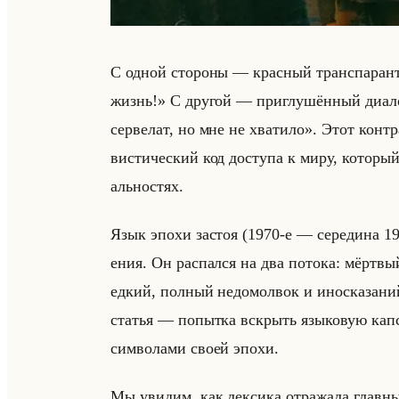
С одной сто­ро­ны — крас­ный транс­па­р
жизнь!» С дру­гой — при­глу­шён­ный диа­
сервелат, но мне не хватило». Этот кон­тра
ви­сти­че­ский код до­сту­па к миру, ко­то­ры
ально­стях.
Язык эпохи за­стоя (1970-е — се­ре­ди­на 19
ения. Он рас­пал­ся на два по­то­ка: мёрт­в
едкий, пол­ный недо­мол­вок и ино­ска­за­н
ста­тья — по­пыт­ка вскрыть язы­ко­вую кап­с
сим­во­ла­ми своей эпохи.
Мы уви­дим, как лек­си­ка от­ра­жа­ла глав­н