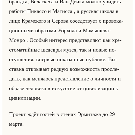
бранд­та, Ве­лас­ке­са и Ван Дейка можно уви­деть
ра­бо­ты Пи­кассо и Ма­тис­са , а рус­ская школа в
лице Крам­ско­го и Се­ро­ва со­сед­ству­ет с про­во­ка­
ци­он­ны­ми об­ра­за­ми Уо­рхо­ла и Ма­мы­ше­ва-
Монро . Осо­бый ин­те­рес пред­став­ля­ют как хре­
сто­ма­тийные ше­дев­ры музея, так и новые по­
ступ­ле­ния, впер­вые по­ка­зан­ные пуб­ли­ке. Вы­
став­ка от­кры­ва­ет ред­кую воз­мож­ность про­сле­
дить, как ме­ня­лось пред­став­ле­ние о лич­но­сти и
об­ра­зе че­ло­ве­ка в ис­кус­стве от ци­ви­ли­за­ции к
ци­ви­ли­за­ции.
Про­ект ждёт го­стей в сте­нах Эр­ми­та­жа до 29
марта.