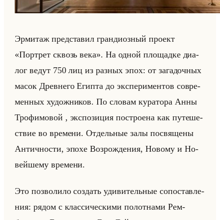
Эр­ми­таж пред­ста­вил гран­ди­оз­ный про­ект
«Портрет сквозь века». На одной пло­щад­ке диа­
лог ведут 750 лиц из раз­ных эпох: от за­га­доч­ных
масок Древ­не­го Егип­та до экс­пе­ри­мен­тов со­вре­
мен­ных ху­дож­ни­ков. По сло­вам ку­ра­то­ра Анны
Тро­фи­мо­вой , экс­по­зи­ция по­стро­ена как пу­те­ше­
ствие во вре­ме­ни. От­дельные залы по­свя­ще­ны
Ан­тич­но­сти, эпохе Воз­рож­де­ния, Но­во­му и Но­
вейше­му вре­ме­ни.
Это поз­во­ли­ло со­здать уди­ви­тельные со­по­став­ле­
ния: рядом с клас­си­че­ски­ми по­лот­на­ми Рем­