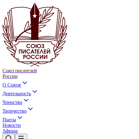
Союз писателей
России
О Союзе
Деятельность
Членство
Творчество
Пьесы
Новости
Афиша