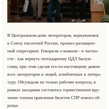
В Цен­тральном доме ли­те­ра­то­ров, вер­нув­шем­ся
к Союзу пи­са­те­лей Рос­сии, про­шел рас­ши­рен­
ный сек­ре­та­ри­ат. Го­во­ри­ли о важ­ном - в част­но­
сти - как вер­нуть ле­ген­дар­но­му ЦДЛ былую
славу, при этом сде­лав его по-на­сто­яще­му домом
всех ли­те­ра­то­ров и людей, влюб­лен­ных в ли­те­ра­
ту­ру. Об­суж­да­ли не только ра­бо­чие во­про­сы, в
рам­ках за­се­да­ния со­сто­ялось тор­же­ствен­ное вру­
че­ние чле­нам прав­ле­ния би­ле­тов СПР но­во­го об­
раз­ца.