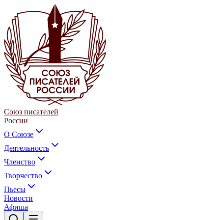
Союз писателей
России
О Союзе
Деятельность
Членство
Творчество
Пьесы
Новости
Афиша