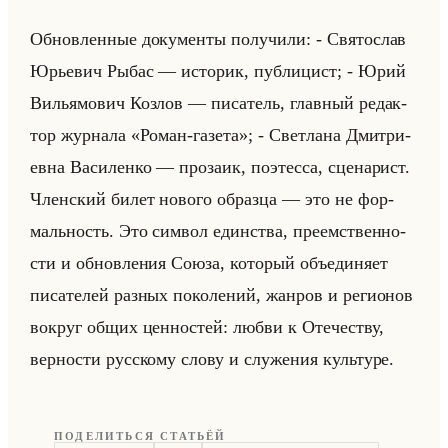
Об­нов­лен­ные до­ку­мен­ты по­лу­чи­ли: - Свя­то­слав
Юрье­вич Рыбас — ис­то­рик, пуб­ли­цист; - Юрий
Ви­лья­мо­вич Коз­лов — пи­са­тель, глав­ный ре­дак­
тор жур­на­ла «Роман-газета»; - Свет­ла­на Дмит­ри­
ев­на Ва­си­лен­ко — про­за­ик, по­этес­са, сце­на­рист.
Член­ский билет но­во­го об­раз­ца — это не фор­
мальность. Это сим­вол един­ства, пре­ем­ствен­но­
сти и об­нов­ле­ния Союза, ко­то­рый объеди­ня­ет
пи­са­те­лей раз­ных по­ко­ле­ний, жан­ров и ре­ги­онов
во­круг общих цен­но­стей: любви к Оте­че­ству,
вер­но­сти рус­ско­му слову и слу­же­ния культу­ре.
ПОДЕЛИТЬСЯ СТАТЬЁЙ