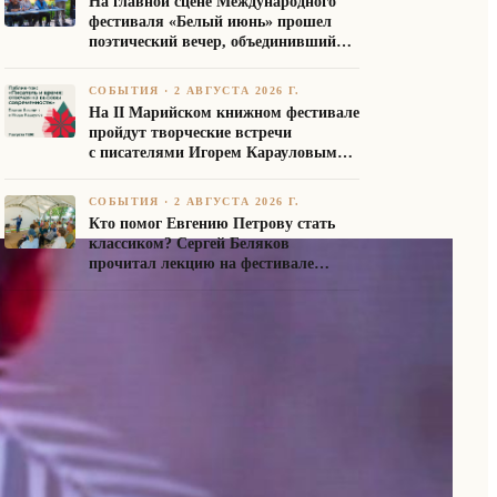
На главной сцене Международного
фестиваля «Белый июнь» прошел
поэтический вечер, объединивший
авторов Союза писателей России
СОБЫТИЯ
·
2 АВГУСТА 2026 Г.
На II Марийском книжном фестивале
пройдут творческие встречи
с писателями Игорем Карауловым
и Платоном Бесединым
СОБЫТИЯ
·
2 АВГУСТА 2026 Г.
Кто помог Евгению Петрову стать
классиком? Сергей Беляков
прочитал лекцию на фестивале
«Белый июнь»