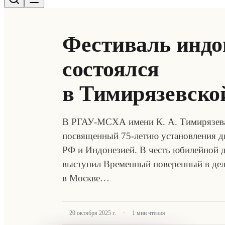
Фестиваль индо
состоялся
в Тимирязевско
В РГАУ-МСХА имени К. А. Тимирязева
посвященный 75-летию установления 
РФ и Индонезией. В честь юбилейной д
выступил Временный поверенный в дел
в Москве…
·
20 октября 2025 г.
1
мин чтения