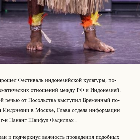
о­шел Фе­сти­валь ин­до­не­зийской культу­ры, по­
ма­ти­че­ских от­но­ше­ний между РФ и Ин­до­не­зи­ей.
ой речью от По­сольства вы­сту­пил Вре­мен­ный по­
и Ин­до­не­зии в Москве, Глава от­де­ла ин­фор­ма­ции
 г-н На­нанг Ша­ифул Фа­дил­лах .
ран и под­черк­нул важ­ность про­ве­де­ния по­доб­ных