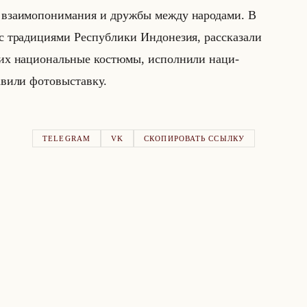
вза­имо­по­ни­ма­ния и друж­бы между на­ро­да­ми. В
с тра­ди­ци­ями Рес­пуб­ли­ки Ин­до­не­зия, рас­ска­за­ли
и их на­ци­ональные ко­стю­мы, ис­пол­ни­ли на­ци­
­ли фо­то­вы­став­ку.
TELEGRAM
VK
СКОПИРОВАТЬ ССЫЛКУ