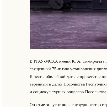
В РГАУ-МСХА имени К. А. Ти­ми­ря­зе­ва пр
свя­щен­ный 75-летию уста­нов­ле­ния ди­пло­
В честь юби­лейной даты с при­вет­ствен­н
ве­рен­ный в делах По­сольства Рес­пуб­ли­к
и со­ци­окультур­ных во­про­сов По­сольства
Он от­ме­тил успеш­ное со­труд­ни­че­ство ст