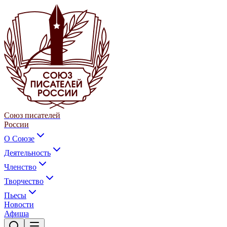
Союз писателей
России
О Союзе
Деятельность
Членство
Творчество
Пьесы
Новости
Афиша