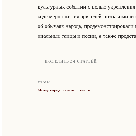
культур­ных со­бы­тий с целью укреп­ле­ния 
ходе ме­ро­при­ятия зри­те­лей по­зна­ко­ми­ли 
об обы­ча­ях на­ро­да, про­де­мон­стри­ро­ва­л
ональные танцы и песни, а также пред­ста­ви
ПОДЕЛИТЬСЯ СТАТЬЁЙ
ТЕМЫ
Международная деятельность