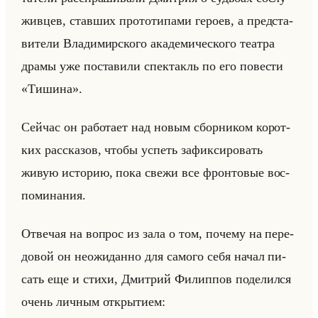
жив­цев, став­ших про­то­ти­па­ми ге­ро­ев, а пред­ста­
ви­те­ли Вла­ди­мир­ско­го ака­де­ми­че­ско­го те­ат­ра
драмы уже по­ста­ви­ли спек­такль по его по­ве­сти
«Тишина».
Сейчас он ра­бо­та­ет над новым сбор­ни­ком ко­рот­
ких рас­ска­зов, чтобы успеть за­фик­си­ро­вать
живую ис­то­рию, пока свежи все фрон­то­вые вос­
по­ми­на­ния.
От­ве­чая на во­прос из зала о том, по­че­му на пе­ре­
до­вой он неожи­дан­но для са­мо­го себя начал пи­
сать еще и стихи, Дмит­рий Фи­лип­пов по­де­лил­ся
очень лич­ным от­кры­ти­ем: