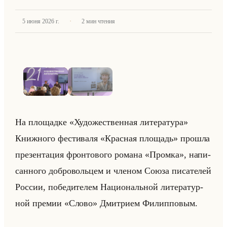
·
5 июня 2026 г.
2
мин чтения
1
/
2
· нажмите для просмотра
На пло­щад­ке «Художественная литература»
Книж­но­го фе­сти­ва­ля «Красная площадь» про­шла
пре­зен­та­ция фрон­то­во­го ро­ма­на «Промка», на­пи­
сан­но­го доб­ро­вольцем и чле­ном Союза пи­са­те­лей
Рос­сии, по­бе­ди­те­лем На­ци­ональной ли­те­ра­тур­
ной пре­мии «Слово» Дмит­ри­ем Фи­лип­по­вым.