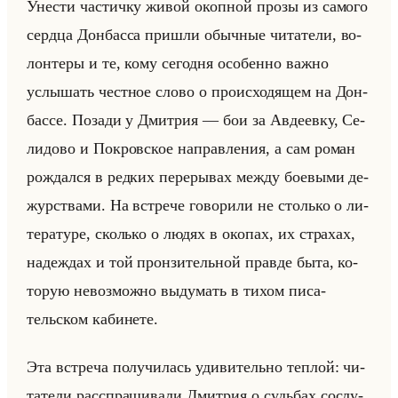
Уне­сти ча­стич­ку живой окоп­ной прозы из са­мо­го
серд­ца Дон­бас­са при­шли обыч­ные чи­та­те­ли, во­
лон­те­ры и те, кому се­год­ня осо­бен­но важно
услы­шать чест­ное слово о про­ис­хо­дя­щем на Дон­
бас­се. По­за­ди у Дмит­рия — бои за Ав­де­ев­ку, Се­
ли­до­во и По­кров­ское на­прав­ле­ния, а сам роман
рож­дал­ся в ред­ких пе­ре­ры­вах между бо­евы­ми де­
жур­ства­ми. На встре­че го­во­ри­ли не столько о ли­
те­ра­ту­ре, сколько о людях в око­пах, их стра­хах,
на­деж­дах и той прон­зи­тельной прав­де быта, ко­
то­рую невоз­мож­но вы­ду­мать в тихом пи­са­
тельском ка­би­не­те.
Эта встре­ча по­лу­чи­лась уди­ви­тельно теп­лой: чи­
та­те­ли рас­спра­ши­ва­ли Дмит­рия о судьбах со­слу­