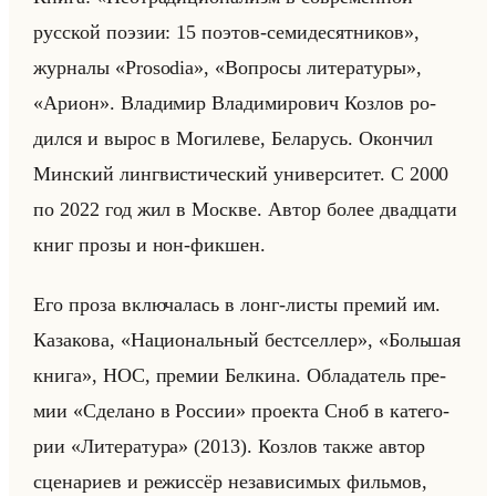
русской поэзии: 15 поэтов-семидесятников»,
жур­на­лы «Prosodia», «Вопросы литературы»,
«Арион». Вла­ди­мир Вла­ди­ми­ро­вич Коз­лов ро­
дил­ся и вырос в Мо­ги­ле­ве, Бе­ла­русь. Окон­чил
Мин­ский линг­ви­сти­че­ский уни­вер­си­тет. С 2000
по 2022 год жил в Москве. Автор более два­дца­ти
книг прозы и нон-фик­шен.
Его проза вклю­ча­лась в лонг-листы пре­мий им.
Ка­за­ко­ва, «Национальный бестселлер», «Большая
книга», НОС, пре­мии Бел­ки­на. Об­ла­да­тель пре­
мии «Сделано в России» про­ек­та Сноб в ка­те­го­
рии «Литература» (2013). Коз­лов также автор
сце­на­ри­ев и ре­жис­сёр неза­ви­си­мых фильмов,