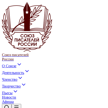
Союз писателей
России
О Союзе
Деятельность
Членство
Творчество
Пьесы
Новости
Афиша