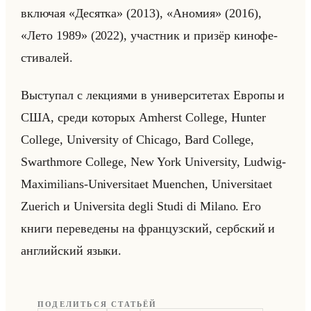
вклю­чая «Десятка» (2013), «Аномия» (2016),
«Лето 1989» (2022), участ­ник и при­зёр ки­но­фе­
сти­ва­лей.
Вы­сту­пал с лек­ци­ями в уни­вер­си­те­тах Ев­ро­пы и
США, среди ко­то­рых Amherst College, Hunter
College, University of Chicago, Bard College,
Swarthmore College, New York University, Ludwig-
Maximilians-Universitaet Muenchen, Universitaet
Zuerich и Universita degli Studi di Milano. Его
книги пе­ре­ве­де­ны на фран­цуз­ский, серб­ский и
ан­глийский языки.
ПОДЕЛИТЬСЯ СТАТЬЁЙ