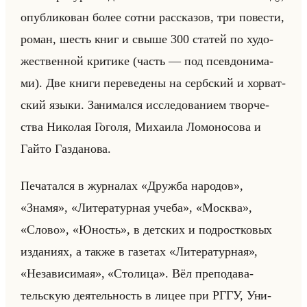
опуб­ли­ко­ван более сотни рас­ска­зов, три по­ве­сти,
роман, шесть книг и свыше 300 ста­тей по ху­до­
же­ствен­ной кри­ти­ке (часть — под псев­до­ни­ма­
ми). Две книги пе­ре­ве­де­ны на серб­ский и хор­ват­
ский языки. За­ни­мал­ся ис­сле­до­ва­ни­ем твор­че­
ства Ни­ко­лая Го­го­ля, Ми­ха­ила Ло­мо­но­со­ва и
Гайто Га­зда­но­ва.
Пе­ча­тал­ся в жур­на­лах «Дружба народов»,
«Знамя», «Литературная учеба», «Москва»,
«Слово», «Юность», в дет­ских и под­рост­ко­вых
из­да­ни­ях, а также в га­зе­тах «Литературная»,
«Независимая», «Столица». Вёл пре­по­да­ва­
тельскую де­ятельность в лицее при РГГУ, Уни­