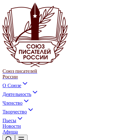
Союз писателей
России
О Союзе
Деятельность
Членство
Творчество
Пьесы
Новости
Афиша