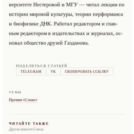
вер­си­те­те Несте­ро­вой и МГУ — читал лек­ции по
ис­то­рии ми­ро­вой культу­ры, тео­рии пер­фор­ман­са
и био­фи­зи­ке ДНК. Ра­бо­тал ре­дак­то­ром и глав­
ным ре­дак­то­ром в из­да­тельствах и жур­на­лах, ос­
но­вал об­ще­ство дру­зей Га­зда­но­ва.
ПОДЕЛИТЬСЯ СТАТЬЁЙ
TELEGRAM
VK
СКОПИРОВАТЬ ССЫЛКУ
ТЕМЫ
Премия «Слово»
ЧИТАЙТЕ ТАКЖЕ
Другие новости Союза