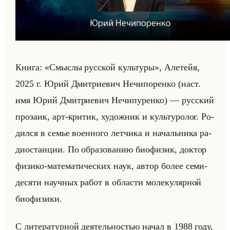
Книга: «Смыслы русской культуры», Але­тейя,
2025 г. Юрий Дмит­ри­евич Нечи­по­рен­ко (наст.
имя Юрий Дмит­ри­евич Нечи­пу­рен­ко) — рус­ский
про­за­ик, арт-кри­тик, ху­дож­ник и культу­ро­лог. Ро­
дил­ся в семье во­ен­но­го лет­чи­ка и на­чальни­ка ра­
дио­стан­ции. По об­ра­зо­ва­нию био­фи­зик, док­тор
фи­зи­ко-ма­те­ма­ти­че­ских наук, автор более се­ми­
де­ся­ти на­уч­ных работ в об­ла­сти мо­ле­ку­ляр­ной
био­фи­зи­ки.
С ли­те­ра­тур­ной де­ятельно­стью начал в 1988 году,