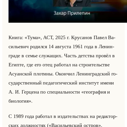
Книга: «Тума», АСТ, 2025 г. Кру­са­нов Павел Ва­
си­лье­вич ро­дил­ся 14 ав­гу­ста 1961 года в Ле­нин­
гра­де в семье слу­жа­щих. Часть дет­ства про­вёл в
Егип­те, где его отец ра­бо­тал на стро­ительстве
Асу­ан­ской пло­ти­ны. Окон­чил Ле­нин­град­ский го­
су­дар­ствен­ный пе­да­го­ги­че­ский ин­сти­тут имени
А. И. Гер­це­на по спе­ци­ально­сти «география и
биология».
С 1989 года ра­бо­тал в из­да­тельствах на ре­дак­тор­
ских долж­но­стях («Васильевский остров»,