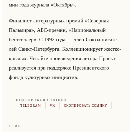
мии года жур­на­ла «Октябрь».
Фи­на­лист ли­те­ра­тур­ных пре­мий «Северная
Пальмира», АБС-пре­мии, «Национальный
бестселлер». С 1992 года — член Союза пи­са­те­
лей Санкт-Пе­тер­бур­га. Кол­лек­ци­они­ру­ет жест­ко­
кры­лых. Чи­тайте про­из­ве­де­ния ав­то­ра Про­ект
ре­али­зу­ет­ся при под­держ­ке Пре­зи­дент­ско­го
фонда культур­ных ини­ци­атив.
ПОДЕЛИТЬСЯ СТАТЬЁЙ
TELEGRAM
VK
СКОПИРОВАТЬ ССЫЛКУ
ТЕМЫ