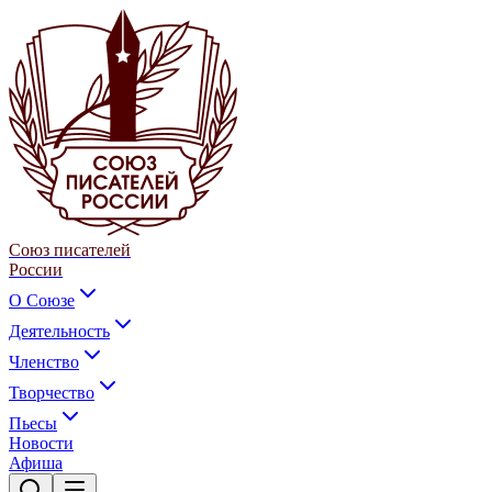
Союз писателей
России
О Союзе
Деятельность
Членство
Творчество
Пьесы
Новости
Афиша