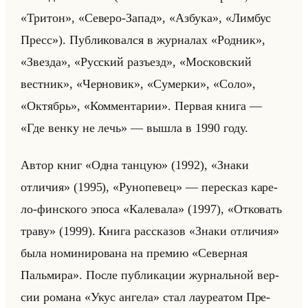
«Тритон», «Северо-Запад», «Азбука», «Лимбус
Пресс»). Пуб­ли­ко­вал­ся в жур­на­лах «Родник»,
«Звезда», «Русский разъезд», «Московский
вестник», «Черновик», «Сумерки», «Соло»,
«Октябрь», «Комментарии». Пер­вая книга —
«Где венку не лечь» — вышла в 1990 году.
Автор книг «Одна танцую» (1992), «Знаки
отличия» (1995), «Рунопевец» — пе­ре­сказ ка­ре­
ло-фин­ско­го эпоса «Калевала» (1997), «Отковать
траву» (1999). Книга рас­ска­зов «Знаки отличия»
была но­ми­ни­ро­ва­на на пре­мию «Северная
Пальмира». После пуб­ли­ка­ции жур­нальной вер­
сии ро­ма­на «Укус ангела» стал ла­уре­атом Пре­