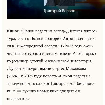
Книга: «Орион падает на запад», Дет­ская ли­те­ра­
ту­ра, 2025 г. Вол­ков Гри­го­рий Ан­то­но­вич ро­дил­
ся в Ни­же­го­род­ской об­ла­сти. В 2023 году окон­
чил Ли­те­ра­тур­ный ин­сти­тут имени А. М. Горько­
го (се­ми­нар дет­ской и юно­ше­ской ли­те­ра­ту­ры).
Ла­уре­ат кон­кур­са имени Сер­гея Ми­хал­ко­ва
(2024). В 2025 году по­весть «Орион падает на
запад» вошла в ка­та­лог Гайда­ров­ской биб­лио­те­
ки «100 лучших новых книг для детей и
подростков».