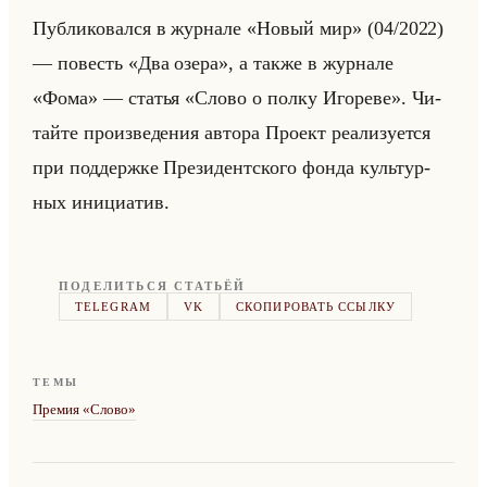
Пуб­ли­ко­вал­ся в жур­на­ле «Новый мир» (04/2022)
— по­весть «Два озера», а также в жур­на­ле
«Фома» — ста­тья «Слово о полку Игореве». Чи­
тайте про­из­ве­де­ния ав­то­ра Про­ект ре­али­зу­ет­ся
при под­держ­ке Пре­зи­дент­ско­го фонда культур­
ных ини­ци­атив.
ПОДЕЛИТЬСЯ СТАТЬЁЙ
TELEGRAM
VK
СКОПИРОВАТЬ ССЫЛКУ
ТЕМЫ
Премия «Слово»