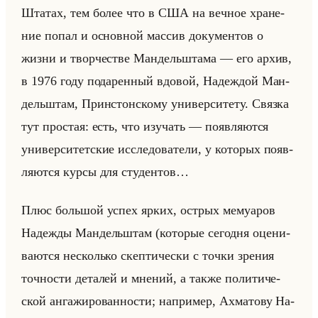
Шта­тах, тем более что в США на веч­ное хра­не­
ние попал и ос­нов­ной мас­сив до­ку­мен­тов о
жизни и твор­че­стве Ман­дельшта­ма — его архив,
в 1976 году по­да­рен­ный вдо­вой, На­деж­дой Ман­
дельштам, Прин­стон­ско­му уни­вер­си­те­ту. Связ­ка
тут про­стая: есть, что изу­чать — по­яв­ля­ют­ся
уни­вер­си­тет­ские ис­сле­до­ва­те­ли, у ко­то­рых по­яв­
ля­ют­ся курсы для сту­ден­тов…
Плюс большой успех ярких, ост­рых ме­му­аров
На­деж­ды Ман­дельштам (ко­то­рые се­год­ня оце­ни­
ва­ют­ся несколько скеп­ти­че­ски с точки зре­ния
точ­но­сти де­та­лей и мне­ний, а также по­ли­ти­че­
ской ан­га­жи­ро­ван­но­сти; на­при­мер, Ах­ма­то­ву На­