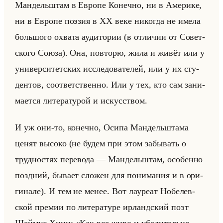
Ман­дельштам в Ев­ро­пе Ко­неч­но, ни в Аме­ри­ке,
ни в Ев­ро­пе по­эзия в ХХ веке ни­ко­гда не имела
большо­го охва­та ауди­то­рии (в от­ли­чии от Со­вет­
ско­го Союза). Она, по­вто­рю, жила и живёт или у
уни­вер­си­тет­ских ис­сле­до­ва­те­лей, или у их сту­
ден­тов, со­от­вет­ствен­но. Или у тех, кто сам за­ни­
ма­ет­ся ли­те­ра­ту­рой и ис­кус­ством.
И уж они-то, ко­неч­но, Осипа Ман­дельшта­ма
ценят вы­со­ко (не будем при этом за­бы­вать о
труд­но­стях пе­ре­во­да — Ман­дельштам, осо­бен­но
позд­ний, бы­ва­ет сло­жен для по­ни­ма­ния и в ори­
ги­на­ле). И тем не менее. Вот ла­уре­ат Но­бе­лев­
ской пре­мии по ли­те­ра­ту­ре ир­ланд­ский поэт