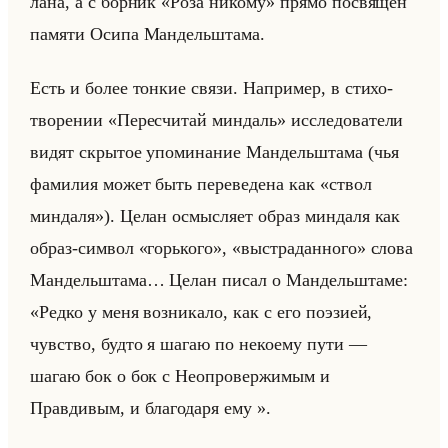
ла­на, а с бор­ник «Роза никому» прямо по­свя­щён
па­мя­ти Осипа Ман­дельшта­ма.
Есть и более тон­кие связи. На­при­мер, в сти­хо­
тво­ре­нии «Пересчитай миндаль» ис­сле­до­ва­те­ли
видят скры­тое упо­ми­на­ние Ман­дельшта­ма (чья
фа­ми­лия может быть пе­ре­ве­де­на как «ствол
миндаля»). Целан осмыс­ля­ет образ мин­да­ля как
образ-сим­вол «горького», «выстраданного» слова
Ман­дельшта­ма… Целан писал о Ман­дельшта­ме:
«Редко у меня возникало, как с его поэзией,
чувство, будто я шагаю по некоему пути —
шагаю бок о бок с Неопровержимым и
Правдивым, и благодаря ему ».