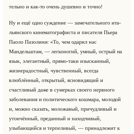
тельно и как-то очень ду­шев­но и точно!
Ну и ещё одно суж­де­ние — за­ме­ча­тельно­го ита­
льян­ско­го ки­не­ма­то­гра­фи­ста и пи­са­те­ля Пьера
Паоло Па­зо­ли­ни: «То, чем одарил нас
Мандельштам, — легконогий, умный, острый на
язык, элегантный, прямо-таки изысканный,
жизнерадостный, чувственный, всегда
влюблённый, открытый, ясновидящий и
счастливый даже в сумерках своего нервного
заболевания и политического кошмара, молодой
и, можно сказать, моложавый, причудливый и
утончённый, преданный и находчивый,
улыбающийся и терпеливый, — принадлежит к