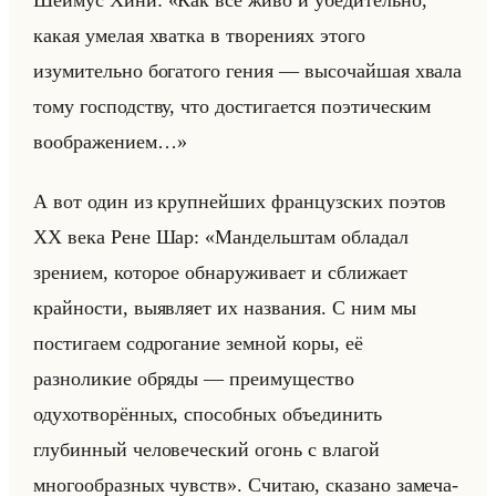
Шеймус Хини: «Как все живо и убедительно,
какая умелая хватка в творениях этого
изумительно богатого гения — высочайшая хвала
тому господству, что достигается поэтическим
воображением…»
А вот один из круп­нейших фран­цуз­ских по­этов
ХХ века Рене Шар: «Мандельштам обладал
зрением, которое обнаруживает и сближает
крайности, выявляет их названия. С ним мы
постигаем содрогание земной коры, её
разноликие обряды — преимущество
одухотворённых, способных объединить
глубинный человеческий огонь с влагой
многообразных чувств». Счи­таю, ска­за­но за­ме­ча­