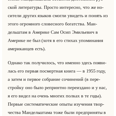
ской ли­те­ра­ту­ры. Про­сто ин­те­рес­но, что же но­
си­те­ли дру­гих язы­ков смог­ли уви­деть и по­нять из
этого огром­но­го сло­вес­но­го бо­гат­ства. Ман­
дельштам в Аме­ри­ке Сам Осип Эми­лье­вич в
Аме­ри­ке не был (хотя в его сти­хах упо­ми­на­ния
аме­ри­кан­цев есть).
Од­на­ко так по­лу­чи­лось, что имен­но здесь по­яви­
лась его пер­вая по­смерт­ная книга — в 1955 году,
а затем и пер­вое со­бра­ние со­чи­не­ний (в пе­ре­
стройку оно было ре­принт­но пе­ре­из­да­но и у нас,
я его видел на очень мно­гих пол­ках в те годы).
Пер­вые си­сте­ма­ти­че­ские опыты изу­че­ния твор­
че­ства Ман­дельшта­ма тоже были пред­при­ня­ты в