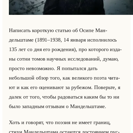
На­пи­сать ко­рот­кую ста­тью об Осипе Ман­
дельшта­ме (1891–1938, 14 ян­ва­ря ис­пол­ни­лось
135 лет со дня его рож­де­ния), про ко­то­ро­го из­да­
ны сотни томов на­уч­ных ис­сле­до­ва­ний, думаю,
про­сто невоз­мож­но. Я по­пы­тал­ся дать
небольшой обзор того, как ве­ли­ко­го поэта чи­та­
ют и как его оце­ни­ва­ют за ру­бе­жом. По­верьте, я
далек от того, чтобы ра­до­ваться каким бы то ни
было за­пад­ным от­зы­вам о Ман­дельшта­ме.
Хоть и го­во­рят, что по­эзия не имеет гра­ниц,
стихи Ман­дельшта­ма оста­ют­ся до­сто­яни­ем рус­