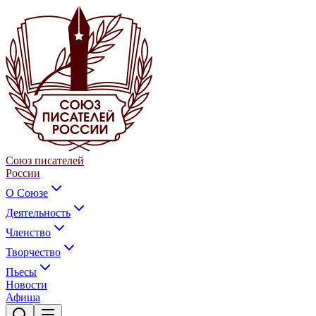
Союз писателей
России
О Союзе
Деятельность
Членство
Творчество
Пьесы
Новости
Афиша