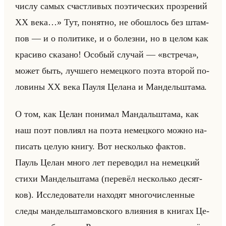
числу самых счастливых поэтических прозрений
XX века…» Тут, по­нят­но, не обо­шлось без штам­
пов — и о по­ли­ти­ке, и о бо­лез­ни, но в целом как
кра­си­во ска­за­но! Осо­бый слу­чай — «встреча»,
может быть, луч­ше­го немец­ко­го поэта вто­рой по­
ло­ви­ны ХХ века Пауля Це­ла­на и Ман­дельшта­ма.
О том, как Целан по­ни­мал Ман­дальшта­ма, как
наш поэт по­вли­ял на поэта немец­ко­го можно на­
пи­сать целую книгу. Вот несколько фак­тов.
Пауль Целан много лет пе­ре­во­дил на немец­кий
стихи Ман­дельшта­ма (пе­ре­вёл несколько де­сят­
ков). Ис­сле­до­ва­те­ли на­хо­дят мно­го­чис­лен­ные
следы ман­дельшта­мов­ско­го вли­яния в кни­гах Це­