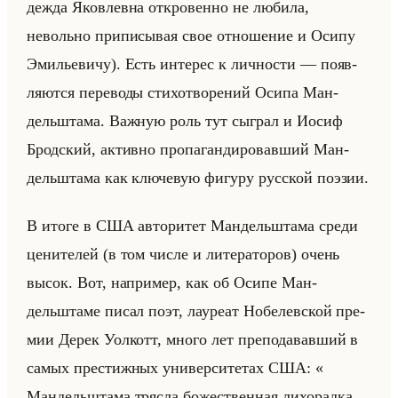
деж­да Яко­влев­на от­кро­вен­но не лю­би­ла,
невольно при­пи­сы­вая свое от­но­ше­ние и Осипу
Эми­лье­ви­чу). Есть ин­те­рес к лич­но­сти — по­яв­
ля­ют­ся пе­ре­во­ды сти­хо­тво­ре­ний Осипа Ман­
дельшта­ма. Важ­ную роль тут сыг­рал и Иосиф
Брод­ский, ак­тив­но про­па­ган­ди­ро­вав­ший Ман­
дельшта­ма как клю­че­вую фи­гу­ру рус­ской по­эзии.
В итоге в США ав­то­ри­тет Ман­дельшта­ма среди
це­ни­те­лей (в том числе и ли­те­ра­то­ров) очень
высок. Вот, на­при­мер, как об Осипе Ман­
дельшта­ме писал поэт, ла­уре­ат Но­бе­лев­ской пре­
мии Дерек Уо­лкотт, много лет пре­по­да­вав­ший в
самых пре­стиж­ных уни­вер­си­те­тах США: «
Мандельштама трясла божественная лихорадка,