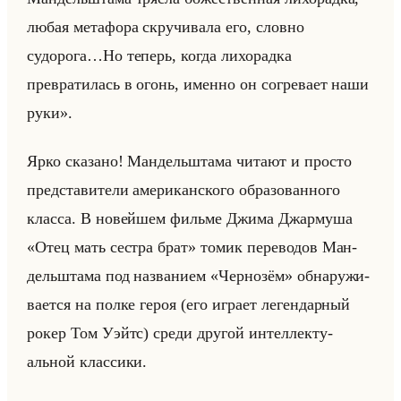
любая метафора скручивала его, словно
судорога…Но теперь, когда лихорадка
превратилась в огонь, именно он согревает наши
руки».
Ярко ска­за­но! Ман­дельшта­ма чи­та­ют и про­сто
пред­ста­ви­те­ли аме­ри­кан­ско­го об­ра­зо­ван­но­го
клас­са. В но­вейшем фильме Джима Джар­му­ша
«Отец мать сестра брат» томик пе­ре­во­дов Ман­
дельшта­ма под на­зва­ни­ем «Чернозём» об­на­ру­жи­
ва­ет­ся на полке героя (его иг­ра­ет ле­ген­дар­ный
рокер Том Уэйтс) среди дру­гой ин­тел­лек­ту­
альной клас­си­ки.