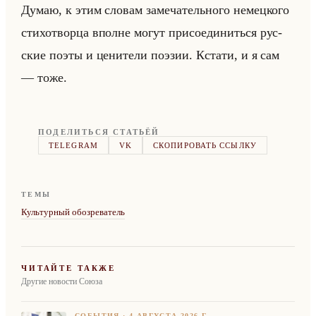
Думаю, к этим сло­вам за­ме­ча­тельно­го немец­ко­го
сти­хо­твор­ца вполне могут при­со­еди­ниться рус­
ские поэты и це­ни­те­ли по­эзии. Кста­ти, и я сам
— тоже.
ПОДЕЛИТЬСЯ СТАТЬЁЙ
TELEGRAM
VK
СКОПИРОВАТЬ ССЫЛКУ
ТЕМЫ
Культурный обозреватель
ЧИТАЙТЕ ТАКЖЕ
Другие новости Союза
СОБЫТИЯ
·
4 АВГУСТА 2026 Г.