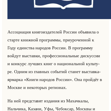
Ас­со­ци­ация кни­го­из­да­те­лей Рос­сии объяви­ла о
стар­те книж­ной про­грам­мы, при­уро­чен­ной к
Году един­ства на­ро­дов Рос­сии. В про­грам­му
войдут вы­став­ки, про­фес­си­ональные дис­кус­сии
и кон­курс луч­ших книг о на­ци­ональной культу­
ре. Одним из глав­ных со­бы­тий ста­нет вы­став­ка-
яр­мар­ка «Книги народов России». Она пройдёт в
Москве и неко­то­рых ре­ги­онах.
На ней пред­ста­вят из­да­ния из Ма­хач­ка­лы,
Нальчи­ка, Ка­за­ни, Уфы, Че­бок­сар, Моск­вы и