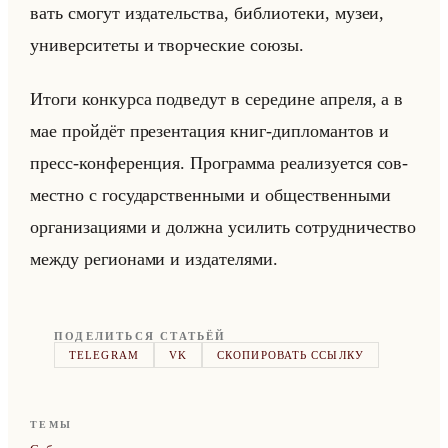
вать смо­гут из­да­тельства, биб­лио­те­ки, музеи,
уни­вер­си­те­ты и твор­че­ские союзы.
Итоги кон­кур­са под­ве­дут в се­ре­дине ап­ре­ля, а в
мае пройдёт пре­зен­та­ция книг-ди­пло­ман­тов и
пресс-кон­фе­рен­ция. Про­грам­ма ре­али­зу­ет­ся сов­
мест­но с го­су­дар­ствен­ны­ми и об­ще­ствен­ны­ми
ор­га­ни­за­ци­ями и долж­на уси­лить со­труд­ни­че­ство
между ре­ги­она­ми и из­да­те­ля­ми.
ПОДЕЛИТЬСЯ СТАТЬЁЙ
TELEGRAM
VK
СКОПИРОВАТЬ ССЫЛКУ
ТЕМЫ