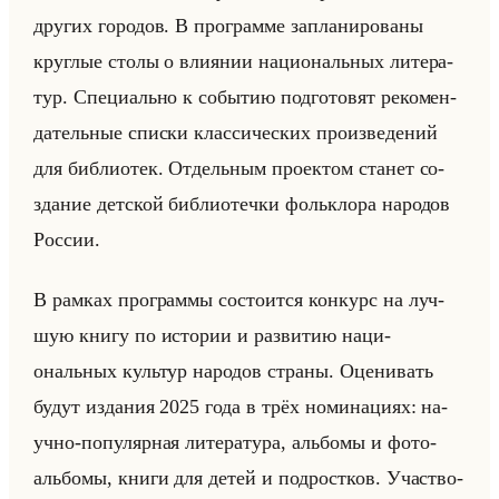
дру­гих го­ро­дов. В про­грам­ме за­пла­ни­ро­ва­ны
круг­лые столы о вли­янии на­ци­ональных ли­те­ра­
тур. Спе­ци­ально к со­бы­тию под­го­то­вят ре­ко­мен­
да­тельные спис­ки клас­си­че­ских про­из­ве­де­ний
для биб­лио­тек. От­дельным про­ек­том ста­нет со­
зда­ние дет­ской биб­лио­теч­ки фольк­ло­ра на­ро­дов
Рос­сии.
В рам­ках про­грам­мы со­сто­ит­ся кон­курс на луч­
шую книгу по ис­то­рии и раз­ви­тию на­ци­
ональных культур на­ро­дов стра­ны. Оце­ни­вать
будут из­да­ния 2025 года в трёх но­ми­на­ци­ях: на­
уч­но-по­пу­ляр­ная ли­те­ра­ту­ра, альбо­мы и фо­то­
альбо­мы, книги для детей и под­рост­ков. Участ­во­