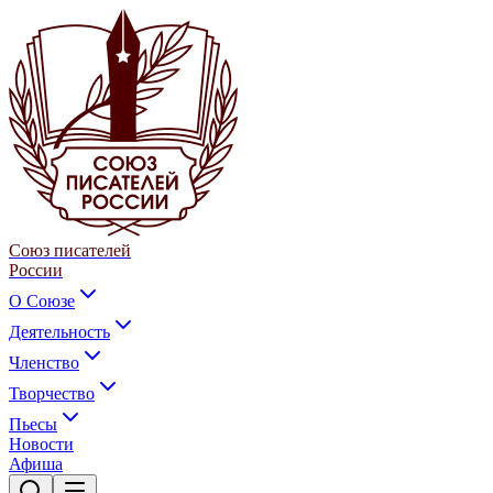
Союз писателей
России
О Союзе
Деятельность
Членство
Творчество
Пьесы
Новости
Афиша