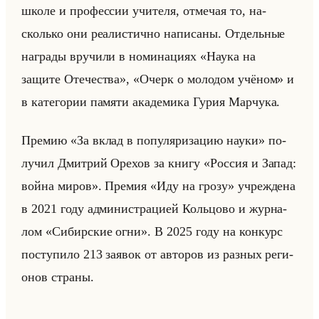
школе и про­фес­сии учи­те­ля, от­ме­чая то, на­
сколько они ре­али­стич­но на­пи­са­ны. От­дельные
на­гра­ды вру­чи­ли в но­ми­на­ци­ях «Наука на
защите Отечества», «Очерк о молодом учёном» и
в ка­те­го­рии па­мя­ти ака­де­ми­ка Гурия Мар­чу­ка.
Пре­мию «За вклад в популяризацию науки» по­
лу­чил Дмит­рий Оре­хов за книгу «Россия и Запад:
война миров». Пре­мия «Иду на грозу» учре­жде­на
в 2021 году ад­ми­ни­стра­ци­ей Кольцо­во и жур­на­
лом «Сибирские огни». В 2025 году на кон­курс
по­сту­пи­ло 213 за­явок от ав­то­ров из раз­ных ре­ги­
онов стра­ны.