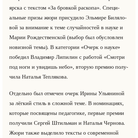
яр­ска с тек­стом «За бровкой раскопа». Спе­ци­
альные призы жюри при­су­ди­ло Эльми­ре Би­ля­ло­
вой за вни­ма­ние к теме слу­чайно­стей в науке и
Марии Рож­де­ствен­ской (выбор был обу­слов­лен
но­виз­ной темы). В ка­те­го­рии «Очерк о науке»
по­бе­дил Вла­ди­мир Ли­пи­лин с ра­бо­той «Смотри
под ноги и увидишь небо», вто­рую пре­мию по­лу­
чи­ла На­та­лья Теп­ля­ко­ва.
От­дельно был от­ме­чен очерк Ирины Улья­ни­ной
за лёг­кий стиль в слож­ной теме. В но­ми­на­ци­ях,
ко­то­рые по­свя­ще­ны пе­да­го­ги­ке, пер­вые пре­мии
по­лу­чи­ли Сер­гей Штильман и На­та­лья Чер­но­ва.
Жюри также вы­де­ли­ло тек­сты о со­вре­мен­ной