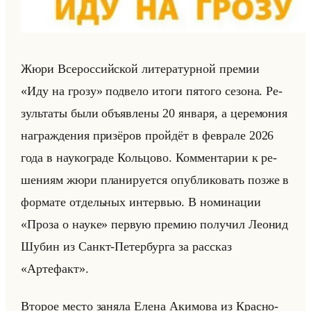
Жюри Все­рос­сийской ли­те­ра­тур­ной пре­мии
«Иду на грозу» под­ве­ло итоги пя­то­го се­зо­на. Ре­
зульта­ты были объяв­ле­ны 20 ян­ва­ря, а це­ре­мо­ния
на­граж­де­ния при­зё­ров пройдёт в фев­ра­ле 2026
года в на­уко­гра­де Кольцо­во. Ком­мен­та­рии к ре­
ше­ни­ям жюри пла­ни­ру­ет­ся опуб­ли­ко­вать позже в
фор­ма­те от­дельных ин­тер­вью. В но­ми­на­ции
«Проза о науке» первую пре­мию по­лу­чил Лео­нид
Шубин из Санкт-Пе­тер­бур­га за рас­сказ
«Артефакт».
Вто­рое место за­ня­ла Елена Аки­мо­ва из Крас­но­