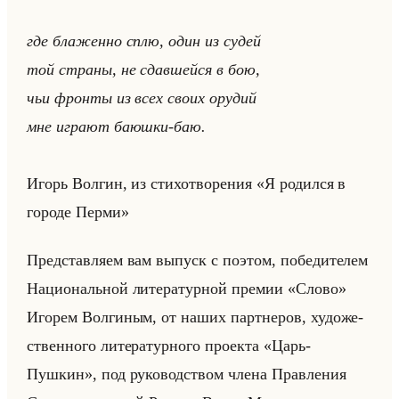
где бла­жен­но сплю, один из судей
той стра­ны, не сдав­шейся в бою,
чьи фрон­ты из всех своих ору­дий
мне иг­ра­ют ба­юш­ки-баю.
Игорь Вол­гин, из сти­хо­тво­ре­ния «Я родился в
городе Перми»
Пред­став­ля­ем вам вы­пуск с по­этом, по­бе­ди­те­лем
На­ци­ональной ли­те­ра­тур­ной пре­мии «Слово»
Иго­рем Вол­ги­ным, от наших парт­не­ров, ху­до­же­
ствен­но­го ли­те­ра­тур­но­го про­ек­та «Царь-
Пушкин», под ру­ко­вод­ством члена Прав­ле­ния