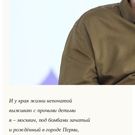
И у края жизни непо­ча­той
вы­жи­ваю с про­чи­ми детьми
я – моск­вич, под бом­ба­ми за­ча­тый
и рож­дён­ный в го­ро­де Перми,