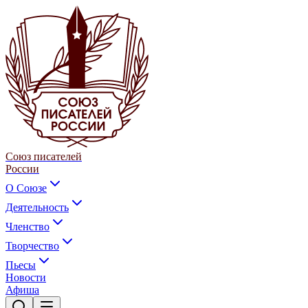
Союз писателей
России
О Союзе
Деятельность
Членство
Творчество
Пьесы
Новости
Афиша