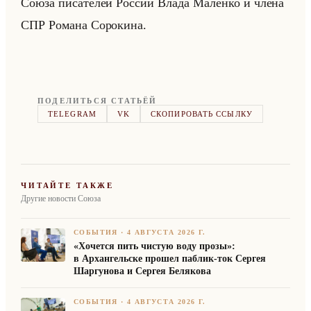
Союза пи­са­те­лей Рос­сии Влада Ма­лен­ко и члена
СПР Ро­ма­на Со­ро­ки­на.
ПОДЕЛИТЬСЯ СТАТЬЁЙ
TELEGRAM
VK
СКОПИРОВАТЬ ССЫЛКУ
ЧИТАЙТЕ ТАКЖЕ
Другие новости Союза
СОБЫТИЯ
·
4 АВГУСТА 2026 Г.
«Хочется пить чистую воду прозы»:
в Архангельске прошел паблик-ток Сергея
Шаргунова и Сергея Белякова
СОБЫТИЯ
·
4 АВГУСТА 2026 Г.