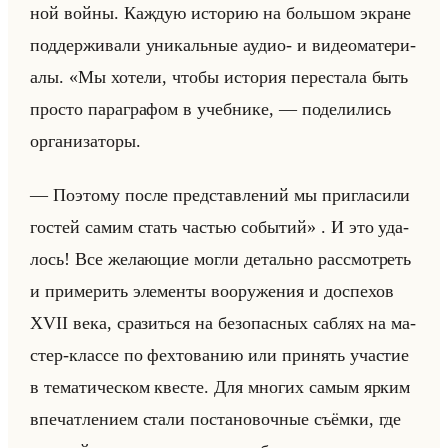
ной войны. Каж­дую ис­то­рию на большом экране
под­дер­жи­ва­ли уни­кальные аудио- и ви­део­ма­те­ри­
алы. «Мы хотели, чтобы история перестала быть
просто параграфом в учебнике, — поделились
организаторы.
— Поэтому после представлений мы пригласили
гостей самим стать частью событий» . И это уда­
лось! Все же­ла­ющие могли де­тально рас­смот­реть
и при­ме­рить эле­мен­ты во­ору­же­ния и до­спе­хов
XVII века, сра­зиться на без­опас­ных саб­лях на ма­
стер-клас­се по фех­то­ва­нию или при­нять уча­стие
в те­ма­ти­че­ском кве­сте. Для мно­гих самым ярким
впе­чат­ле­ни­ем стали по­ста­но­воч­ные съём­ки, где