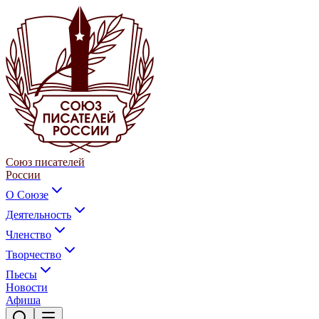
Союз писателей
России
О Союзе
Деятельность
Членство
Творчество
Пьесы
Новости
Афиша