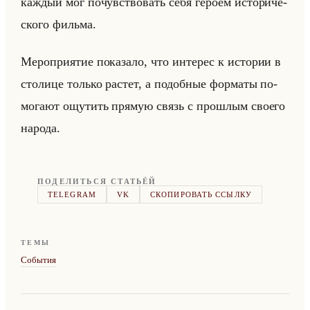
каж­дый мог по­чув­ство­вать себя ге­ро­ем ис­то­ри­че­
ско­го фильма.
Ме­ро­при­ятие по­ка­за­ло, что ин­те­рес к ис­то­рии в
сто­ли­це только рас­тет, а по­доб­ные фор­ма­ты по­
мо­га­ют ощу­тить пря­мую связь с про­шлым сво­его
на­ро­да.
ПОДЕЛИТЬСЯ СТАТЬЁЙ
TELEGRAM
VK
СКОПИРОВАТЬ ССЫЛКУ
ТЕМЫ
События