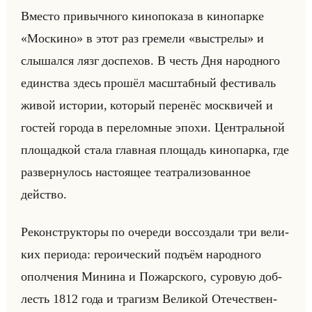
Вме­сто при­выч­но­го ки­но­по­ка­за в ки­но­пар­ке
«Москино» в этот раз гре­ме­ли «выстрелы» и
слы­шал­ся лязг до­спе­хов. В честь Дня на­род­но­го
един­ства здесь про­шёл мас­штаб­ный фе­сти­валь
живой ис­то­рии, ко­то­рый пе­ре­нёс моск­ви­чей и
го­стей го­ро­да в пе­ре­лом­ные эпохи. Цен­тральной
пло­щад­кой стала глав­ная пло­щадь ки­но­пар­ка, где
раз­вер­ну­лось на­сто­ящее те­ат­ра­ли­зо­ван­ное
действо.
Ре­кон­струк­то­ры по оче­ре­ди вос­со­зда­ли три ве­ли­
ких пе­ри­ода: ге­ро­иче­ский подъём на­род­но­го
опол­че­ния Ми­ни­на и По­жар­ско­го, су­ро­вую доб­
лесть 1812 года и тра­гизм Ве­ли­кой Оте­че­ствен­