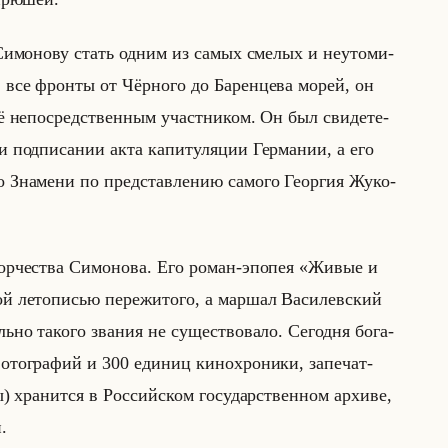
ла Си­мо­но­ву стать одним из самых сме­лых и неуто­ми­
 все фрон­ты от Чёр­но­го до Ба­рен­це­ва морей, он
 непо­сред­ствен­ным участ­ни­ком. Он был сви­де­те­
и под­пи­са­нии акта ка­пи­ту­ля­ции Гер­ма­нии, а его
о Зна­ме­ни по пред­став­ле­нию са­мо­го Ге­ор­гия Жу­ко­
р­че­ства Си­мо­но­ва. Его роман-эпо­пея «Живые и
 ле­то­пи­сью пе­ре­жи­то­го, а мар­шал Ва­си­лев­ский
о та­ко­го зва­ния не су­ще­ство­ва­ло. Се­год­ня бо­га­
то­гра­фий и 300 еди­ниц ки­но­хро­ни­ки, за­пе­чат­
хра­нит­ся в Рос­сийском го­су­дар­ствен­ном ар­хи­ве,
.