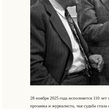
28 но­яб­ря 2025 года ис­пол­ня­ет­ся 110 лет
про­за­ика и жур­на­ли­ста, чья судьба стал