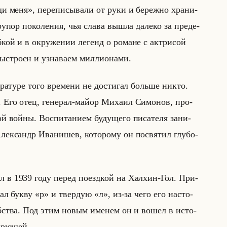
меня», пе­ре­пи­сы­ва­ли от руки и бе­реж­но хра­ни­
рупор по­ко­ле­ния, чья слава вышла да­ле­ко за пре­де­
ой и в окру­же­нии ле­генд о ро­мане с ак­три­сой
­стро­ен и узна­ва­ем мил­ли­она­ми.
е­ра­ту­ре того вре­ме­ни не до­сти­гал больше никто.
 Его отец, ге­не­рал-майор Ми­ха­ил Си­мо­нов, про­
ойны. Вос­пи­та­ни­ем бу­ду­ще­го пи­са­те­ля за­ни­
ек­сандр Ива­ни­шев, ко­то­ро­му он по­свя­тил глу­бо­
 в 1939 году перед по­езд­кой на Хал­хин-Гол. При­
вал букву «р» и твер­дую «л», из-за чего его на­сто­
об­ства. Под этим новым име­нем он и вошел в ис­то­
и­рю­шей.