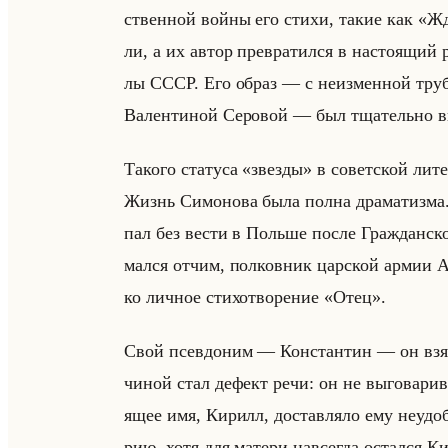
ствен­ной войны его стихи, такие как «Жди 
ли, а их автор пре­вра­тил­ся в на­сто­ящий 
лы СССР. Его образ — с неиз­мен­ной труб­к
Ва­лен­ти­ной Се­ро­вой — был тща­тельно вы
Та­ко­го ста­ту­са «звезды» в со­вет­ской ли­т
Жизнь Си­мо­но­ва была полна дра­ма­тиз­ма.
пал без вести в Польше после Граж­дан­ской в
мал­ся отчим, пол­ков­ник цар­ской армии Ал
ко лич­ное сти­хо­тво­ре­ние «Отец».
Свой псев­до­ним — Кон­стан­тин — он взял
чи­ной стал де­фект речи: он не вы­го­ва­ри­
ящее имя, Ки­рилл, до­став­ля­ло ему неуд
рию, хотя для ма­те­ри на­все­гда остал­ся К