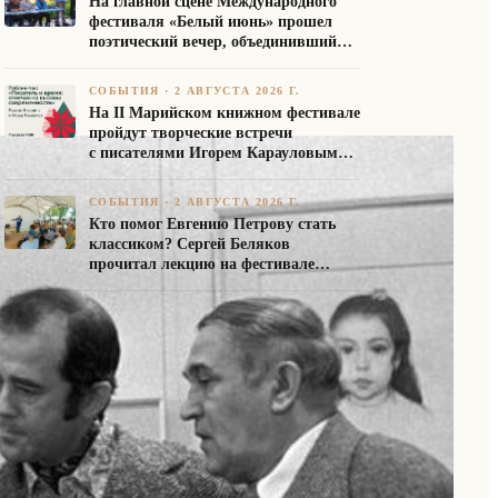
На главной сцене Международного
фестиваля «Белый июнь» прошел
поэтический вечер, объединивший
авторов Союза писателей России
СОБЫТИЯ
·
2 АВГУСТА 2026 Г.
На II Марийском книжном фестивале
пройдут творческие встречи
с писателями Игорем Карауловым
и Платоном Бесединым
СОБЫТИЯ
·
2 АВГУСТА 2026 Г.
Кто помог Евгению Петрову стать
классиком? Сергей Беляков
прочитал лекцию на фестивале
«Белый июнь»