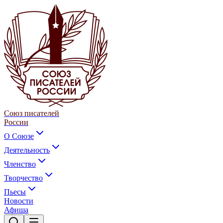
Союз писателей
России
О Союзе
Деятельность
Членство
Творчество
Пьесы
Новости
Афиша