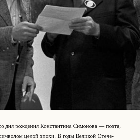
 со дня рож­де­ния Кон­стан­ти­на Си­мо­но­ва — поэта,
а сим­во­лом целой эпохи. В годы Ве­ли­кой Оте­че­