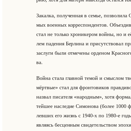
За­кал­ка, по­лу­чен­ная в семье, поз­во­ли­
мых во­ен­ных кор­ре­спон­ден­тов. Объез­див
стал не только хро­ни­ке­ром войны, но и её
лем па­де­ния Бер­ли­на и при­сут­ство­вал пр
за­слу­ги были от­ме­че­ны ор­де­ном Крас­но­г
ва.
Война стала глав­ной темой и смыс­лом тво
мёртвые» стал для фрон­то­ви­ков прав­ди­вой
на­звал пи­са­те­ля «народным», хотя фор­мальн
тейшее на­сле­дие Си­мо­но­ва (более 1000 фо­
лев­ших его жизнь с 1940-х по 1980-е годы) 
яв­ля­ясь бес­цен­ным сви­де­тельством эпохи