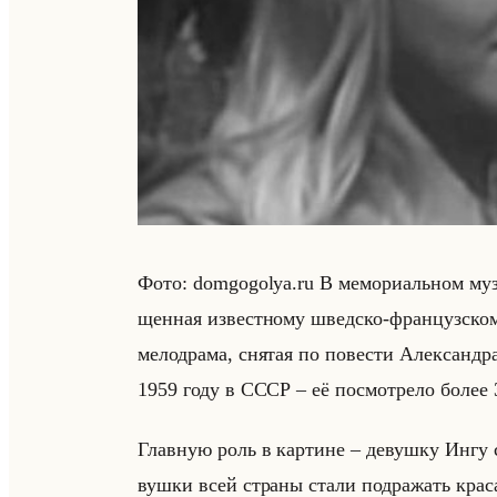
Фото: domgogolya.ru В ме­мо­ри­альном музе
щен­ная из­вест­но­му швед­ско-фран­цуз­с
ме­ло­дра­ма, сня­тая по по­ве­сти Алек­сандра
1959 году в СССР – её по­смот­ре­ло более 3
Глав­ную роль в кар­тине – де­вуш­ку Ингу 
вуш­ки всей стра­ны стали под­ра­жать кра­с