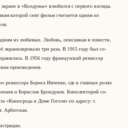
 экране в «Колдунье» влю­бил­ся с пер­во­го взгля­да.
­вам ко­то­рой снят фильм счи­та­ет­ся одним из
­ля.
 одним из лю­би­мых. Лю­бовь, опи­сан­ная в по­ве­сти,
 её экра­ни­зи­ро­ва­ли три раза. В 1915 году был со­
­хра­ни­лась. В 1956 году фран­цуз­ский ре­жис­сер
м про­из­ве­де­ния.
» ре­жис­се­ра Бо­ри­са Ив­чен­ко, где в глав­ных ролях
о­па­ев и Бо­ри­слав Брон­ду­ков. Ки­но­лек­то­рий со­
ек­та «Киносреда в Доме Гоголя» по ад­ре­су: г.
 Ар­бат­ская.
и­стра­ции.