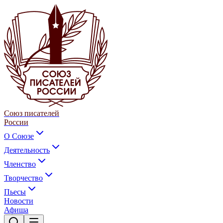
Союз писателей
России
О Союзе
Деятельность
Членство
Творчество
Пьесы
Новости
Афиша