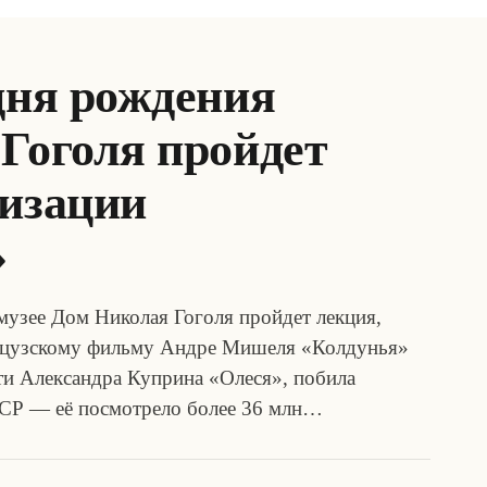
дня рождения
Гоголя пройдет
низации
»
узее Дом Николая Гоголя пройдет лекция,
нцузскому фильму Андре Мишеля «Колдунья»
сти Александра Куприна «Олеся», побила
ССР — её посмотрело более 36 млн…