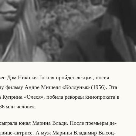
е Дом Ни­ко­лая Го­го­ля пройдет лек­ция, по­свя­
ко­му фильму Андре Ми­ше­ля «Колдунья» (1956). Эта
 Куп­ри­на «Олеся», по­би­ла ре­кор­ды ки­но­про­ка­та в
6 млн че­ло­век.
сыг­ра­ла юная Ма­ри­на Влади. После пре­мье­ры де­
а­ви­це-ак­три­се. А муж Ма­ри­ны Вла­ди­мир Вы­соц­