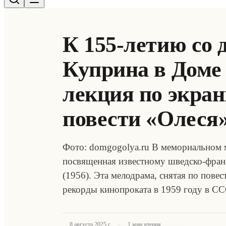
К 155-летию со 
Куприна в Доме 
лекция по экра
повести «Олеся
Фото: domgogolya.ru В мемориальном м
посвященная известному шведско-фра
(1956). Эта мелодрама, снятая по пове
рекорды кинопроката в 1959 году в С
·
8 августа 2025 г.
1
мин чтения