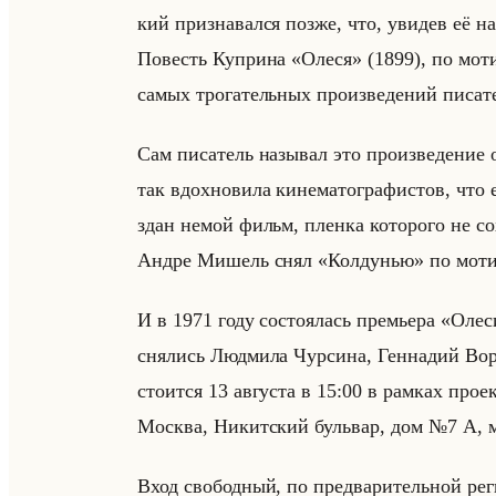
кий при­зна­вал­ся позже, что, уви­дев её на
По­весть Куп­ри­на «Олеся» (1899), по мо­ти
самых тро­га­тельных про­из­ве­де­ний пи­са­те
Сам пи­са­тель на­зы­вал это про­из­ве­де­ние
так вдох­но­ви­ла ки­не­ма­то­гра­фи­стов, что
здан немой фильм, плен­ка ко­то­ро­го не со
Андре Ми­шель снял «Колдунью» по мо­ти­ва
И в 1971 году со­сто­ялась пре­мье­ра «Олеси
сня­лись Люд­ми­ла Чур­си­на, Ген­на­дий Во­р
сто­ит­ся 13 ав­гу­ста в 15:00 в рам­ках про­
Москва, Ни­кит­ский бульвар, дом №7 А, м.
Вход сво­бод­ный, по пред­ва­ри­тельной ре­г