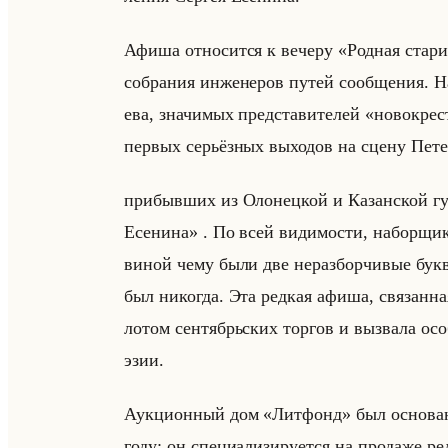
Афиша от­но­сит­ся к ве­че­ру «Родная стари
со­бра­ния ин­же­не­ров путей со­об­ще­ния.
ева, зна­чи­мых пред­ста­ви­те­лей «новокр
пер­вых се­рьёз­ных вы­хо­дов на сцену Пе­те
прибывших из Олонецкой и Казанской гу
Есенина» . По всей ви­ди­мо­сти, на­бор­щи­к
виной чему были две нераз­бор­чи­вые буквы
был ни­ко­гда. Эта ред­кая афиша, свя­зан­на
лотом сен­тябрьских тор­гов и вы­зва­ла осо­б
эзии.
Аук­ци­он­ный дом «Литфонд» был ос­но­ван к
году: он спе­ци­али­зи­ру­ет­ся на про­да­же р