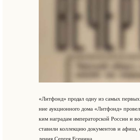
«Литфонд» про­дал одну из самых пер­вых афи
ние аук­ци­он­но­го дома «Литфонд» про­ве­л
ким на­гра­дам им­пе­ра­тор­ской Рос­сии и во
ста­ви­ли кол­лек­цию до­ку­мен­тов и афиш
ле­ния Сер­гея Есе­ни­на.