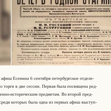
ш Есе­ни­на 6 сен­тяб­ря пе­тер­бург­ское от­де­ле­
о торги в две сес­сии. Пер­вая была по­свя­ще­на ред­
­ен­но-ис­то­ри­че­ским пред­ме­там. Во вто­рой пред­
, среди ко­то­рых была одна из пер­вых афиш вы­ступ­