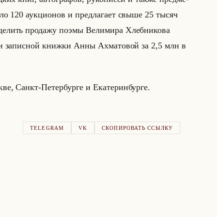
оло 120 аук­ци­онов и пред­ла­га­ет свыше 25 тысяч
­лить про­да­жу поэмы Ве­ли­ми­ра Хлеб­ни­ко­ва
 за­пис­ной книж­ки Анны Ах­ма­то­вой за 2,5 млн в
, Санкт-Пе­тер­бур­ге и Ека­те­рин­бур­ге.
TELEGRAM
VK
СКОПИРОВАТЬ ССЫЛКУ