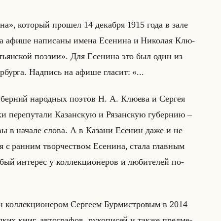
на», ко­то­рый про­шел 14 де­каб­ря 1915 года в зале
 На афише на­пи­са­ны имена Есе­ни­на и Ни­ко­лая Клю­
естьянской поэзии». Для Есе­ни­на это был один из
р­бур­га. Над­пись на афише гла­сит: «...
берний народных поэтов Н. А. Клюева и Сергея
и пе­ре­пу­та­ли Ка­зан­скую и Ря­зан­скую гу­бер­нию –
 в на­ча­ле слова. А в Ка­за­ни Есе­нин даже и не
я с ран­ним твор­че­ством Есе­ни­на, стала глав­ным
ый ин­те­рес у кол­лек­ци­оне­ров и лю­би­те­лей по­
ол­лек­ци­оне­ром Сер­ге­ем Бур­ми­ст­ро­вым в 2014
ед­ких книг, ав­то­гра­фов, ру­ко­пи­сей и также пред­ме­