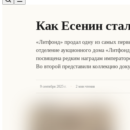
Как Есенин ста
«Литфонд» продал одну из самых первы
отделение аукционного дома «Литфонд»
посвящена редким наградам императорс
Во второй представили коллекцию док
·
9 сентября 2025 г.
2
мин чтения