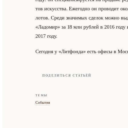
тов ис­кус­ства. Еже­год­но он про­во­дит ок
лотов. Среди зна­чи­мых сде­лок можно вы­де
«Ладомир» за 18 млн руб­лей в 2016 году и
2017 году.
Се­год­ня у «Литфонда» есть офисы в Москве
ПОДЕЛИТЬСЯ СТАТЬЁЙ
ТЕМЫ
События