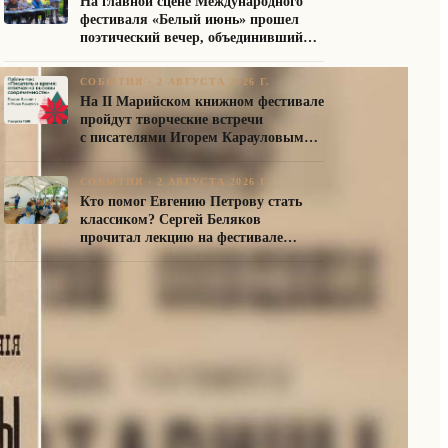
На главной сцене Международного
фестиваля «Белый июнь» прошел
поэтический вечер, объединивший
авторов Союза писателей России
СОБЫТИЯ
·
2 АВГУСТА 2026 Г.
На II Марийском книжном фестивале
пройдут творческие встречи
с писателями Игорем Карауловым
и Платоном Бесединым
СОБЫТИЯ
·
2 АВГУСТА 2026 Г.
Кто помог Евгению Петрову стать
классиком? Сергей Беляков
прочитал лекцию на фестивале
«Белый июнь»