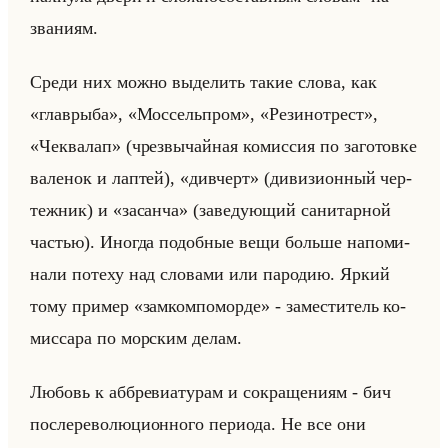
зва­ни­ям.
Среди них можно вы­де­лить такие слова, как
«главрыба», «Моссельпром», «Резинотрест»,
«Чеквалап» (чрез­вы­чайная ко­мис­сия по за­го­тов­ке
ва­ле­нок и лап­тей), «дивчерт» (ди­ви­зи­он­ный чер­
теж­ник) и «засанча» (за­ве­ду­ющий са­ни­тар­ной
ча­стью). Ино­гда по­доб­ные вещи больше на­по­ми­
на­ли по­те­ху над сло­ва­ми или па­ро­дию. Яркий
тому при­мер «замкомпоморде» - за­ме­сти­тель ко­
мис­са­ра по мор­ским делам.
Лю­бовь к аб­бре­ви­ату­рам и со­кра­ще­ни­ям - бич
по­сле­ре­во­лю­ци­он­но­го пе­ри­ода. Не все они