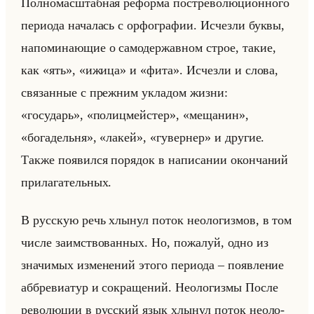
Пол­но­мас­штаб­ная ре­фор­ма по­стре­во­лю­ци­он­но­го
пе­ри­ода на­ча­лась с ор­фо­гра­фии. Ис­чез­ли буквы,
на­по­ми­на­ющие о са­мо­дер­жав­ном строе, такие,
как «ять», «ижица» и «фита». Ис­чез­ли и слова,
свя­зан­ные с преж­ним укла­дом жизни:
«государь», «полицмейстер», «мещанин»,
«богадельня», «лакей», «гувернер» и дру­гие.
Также по­явил­ся по­ря­док в на­пи­са­нии окон­ча­ний
при­ла­га­тельных.
В рус­скую речь хлы­нул поток нео­ло­гиз­мов, в том
числе за­им­ство­ван­ных. Но, по­жа­луй, одно из
зна­чи­мых из­ме­не­ний этого пе­ри­ода – по­яв­ле­ние
аб­бре­ви­атур и со­кра­ще­ний. Нео­ло­гиз­мы После
ре­во­лю­ции в рус­ский язык хлы­нул поток нео­ло­