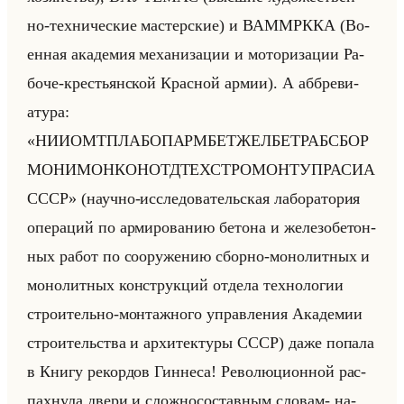
но-тех­ни­че­ские ма­стер­ские) и ВАМ­МРК­КА (Во­
ен­ная ака­де­мия ме­ха­ни­за­ции и мо­то­ри­за­ции Ра­
бо­че-кре­стьян­ской Крас­ной армии). А аб­бре­ви­
ату­ра:
«НИИОМТПЛАБОПАРМБЕТЖЕЛБЕТРАБСБОР
МОНИМОНКОНОТДТЕХСТРОМОНТУПРАСИА
СССР» (на­уч­но-ис­сле­до­ва­тельская ла­бо­ра­то­рия
опе­ра­ций по ар­ми­ро­ва­нию бе­то­на и же­ле­зо­бе­тон­
ных работ по со­ору­же­нию сбор­но-мо­но­лит­ных и
мо­но­лит­ных кон­струк­ций от­де­ла тех­но­ло­гии
стро­ительно-мон­таж­но­го управ­ле­ния Ака­де­мии
стро­ительства и ар­хи­тек­ту­ры СССР) даже по­па­ла
в Книгу ре­кор­дов Гин­не­са! Ре­во­лю­ци­он­ной рас­
пах­ну­ла двери и слож­но­со­став­ным сло­вам- на­