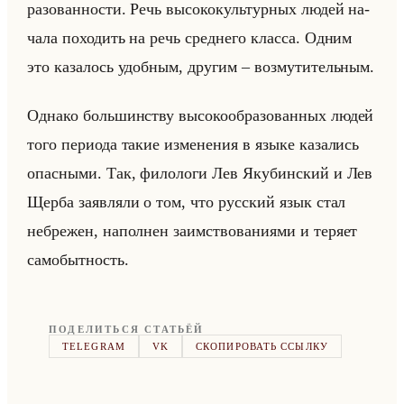
ра­зо­ван­но­сти. Речь вы­со­ко­культур­ных людей на­
ча­ла по­хо­дить на речь сред­не­го клас­са. Одним
это ка­за­лось удоб­ным, дру­гим – воз­му­ти­тельным.
Од­на­ко большин­ству вы­со­ко­об­ра­зо­ван­ных людей
того пе­ри­ода такие из­ме­не­ния в языке ка­за­лись
опас­ны­ми. Так, фи­ло­ло­ги Лев Яку­бин­ский и Лев
Щерба за­яв­ля­ли о том, что рус­ский язык стал
небре­жен, на­пол­нен за­им­ство­ва­ни­ями и те­ря­ет
са­мо­быт­ность.
ПОДЕЛИТЬСЯ СТАТЬЁЙ
TELEGRAM
VK
СКОПИРОВАТЬ ССЫЛКУ