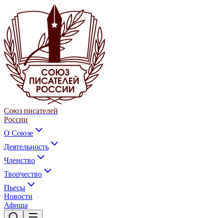
Союз писателей
России
О Союзе
Деятельность
Членство
Творчество
Пьесы
Новости
Афиша