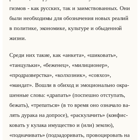
гиз­мов - как рус­ских, так и за­им­ство­ван­ных. Они
были необ­хо­ди­мы для обо­зна­че­ния новых ре­алий
в по­ли­ти­ке, эко­но­ми­ке, культу­ре и обы­ден­ной
жизни.
Среди них такие, как «анкета», «шиковать»,
«танцульки», «беженец», «милиционер»,
«продразверстка», «колхозник», «совхоз»,
«мандат». Вошли в оби­ход и эмо­ци­онально окра­
шен­ные слова: «драпать» (по­спеш­но от­сту­пать,
бе­жать), «трепаться» (в то время оно озна­ча­ло ва­
лять ду­ра­ка на до­про­се), «раскулачить» (кон­фис­
ко­вать у ку­ла­ка иму­ще­ство и (или) землю),
«подначивать» (под­за­до­ри­вать, про­во­ци­ро­вать на