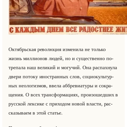
Ок­тябрьская ре­во­лю­ция из­ме­ни­ла не только
жизнь мил­ли­онов людей, но и су­ще­ствен­но по­
тре­па­ла наш ве­ли­кий и мо­гу­чий. Она рас­пах­ну­ла
двери по­то­ку ино­стран­ных слов, со­ци­окультур­
ных нео­ло­гиз­мов, ввела аб­бре­ви­ату­ры и со­кра­
ще­ния. О всех транс­фор­ма­ци­ях, про­изо­шед­ших в
рус­ской лек­си­ке с при­хо­дом новой вла­сти, рас­
ска­зы­ва­ем в этой ста­тье.