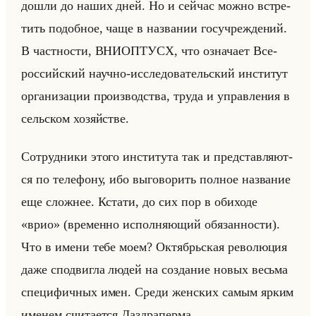
дошли до наших дней. Но и сейчас можно встре­
тить по­доб­ное, чаще в на­зва­нии гос­учре­жде­ний.
В част­но­сти, ВНИ­ОП­ТУСХ, что озна­ча­ет Все­
рос­сийский на­уч­но-ис­сле­до­ва­тельский ин­сти­тут
ор­га­ни­за­ции про­из­вод­ства, труда и управ­ле­ния в
сельском хо­зяйстве.
Со­труд­ни­ки этого ин­сти­ту­та так и пред­став­ля­ют­
ся по те­ле­фо­ну, ибо вы­го­во­рить пол­ное на­зва­ние
еще слож­нее. Кста­ти, до сих пор в оби­хо­де
«врио» (вре­мен­но ис­пол­ня­ющий обя­зан­но­сти).
Что в имени тебе моем? Ок­тябрьская ре­во­лю­ция
даже спо­двиг­ла людей на со­зда­ние новых весьма
спе­ци­фич­ных имен. Среди жен­ских самым ярким
име­нем счи­та­ет­ся Да­здра­пер­ма.