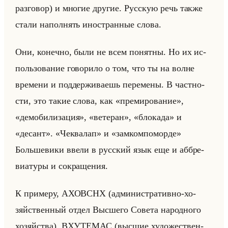
раз­го­вор) и мно­гие дру­гие. Рус­скую речь также
стали на­пол­нять ино­стран­ные слова.
Они, ко­неч­но, были не всем по­нят­ны. Но их ис­
пользо­ва­ние го­во­ри­ло о том, что ты на волне
вре­ме­ни и под­дер­жи­ва­ешь пе­ре­ме­ны. В част­но­
сти, это такие слова, как «премирование»,
«демобилизация», «ветеран», «блокада» и
«десант». «Чеквалап» и «замкомпоморде»
Больше­ви­ки ввели в рус­ский язык еще и аб­бре­
ви­ату­ры и со­кра­ще­ния.
К при­ме­ру, АХОВ­СНХ (ад­ми­ни­стра­тив­но-хо­
зяйствен­ный отдел Выс­ше­го Со­ве­та на­род­но­го
хо­зяйства), ВХУ­ТЕ­МАС (выс­шие ху­до­же­ствен­