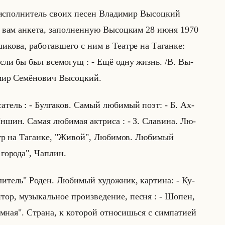
 ис­пол­ни­тель своих песен Вла­ди­мир Вы­соц­кий
 вам ан­ке­та, за­пол­нен­ную Вы­соц­ким 28 июня 1970
ко­ва, ра­бо­тав­ше­го с ним в Те­ат­ре на Та­ган­ке:
, если бы был все­мо­гущ : - Ещё одну жизнь. /В. Вы­
­мир Се­мё­но­вич Вы­соц­кий.
­тель : - Бул­га­ков. Самый лю­би­мый поэт: - Б. Ах­
ншин. Самая лю­би­мая ак­три­са : - З. Сла­ви­на. Лю­
атр на Та­ган­ке, "Живой", Лю­би­мов. Лю­би­мый
го­ро­да", Ча­плин.
и­тель" Роден. Лю­би­мый ху­дож­ник, кар­ти­на: - Ку­
тор, му­зы­кальное про­из­ве­де­ние, песня : - Шопен,
­ная". Стра­на, к ко­то­рой от­но­сишься с сим­па­ти­ей