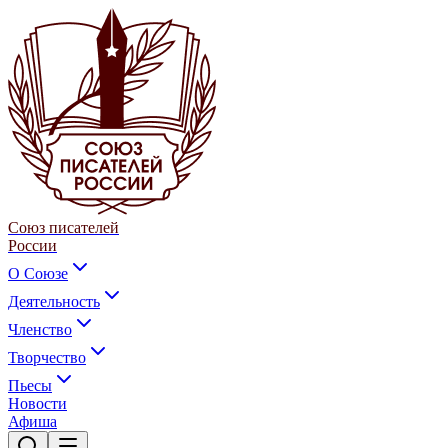
Союз писателей
России
О Союзе
Деятельность
Членство
Творчество
Пьесы
Новости
Афиша