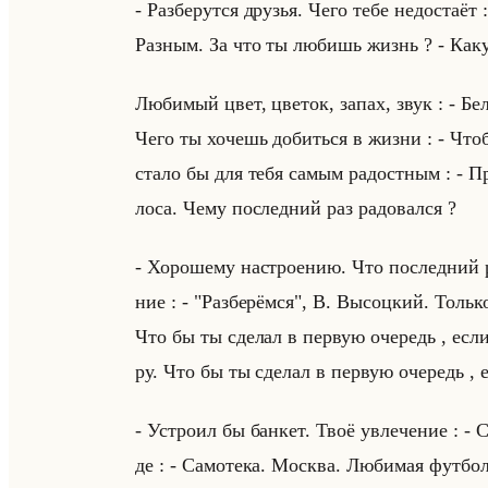
- Раз­бе­рут­ся дру­зья. Чего тебе недо­ста­ёт 
Раз­ным. За что ты лю­бишь жизнь ? - Как
Лю­би­мый цвет, цве­ток, запах, звук : - Бел
Чего ты хо­чешь до­биться в жизни : - Чтоб
стало бы для тебя самым ра­дост­ным : - Пре­м
ло­са. Чему по­след­ний раз ра­до­вал­ся ?
- Хо­ро­ше­му на­стро­ению. Что по­след­ний 
ние : - "Раз­бе­рём­ся", В. Вы­соц­кий. Только 
Что бы ты сде­лал в первую оче­редь , если 
ру. Что бы ты сде­лал в первую оче­редь , е
- Устро­ил бы бан­кет. Твоё увле­че­ние : - 
де : - Са­мо­те­ка. Москва. Лю­би­мая фут­бо