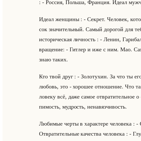
: - Рос­сия, Польша, Фран­ция. Идеал муж­ч
Идеал жен­щи­ны : - Сек­рет. Че­ло­век, ко­т
сок зна­чи­тельный. Самый до­ро­гой для теб
ис­то­ри­че­ская лич­ность : - Ленин, Га­ри­б
вра­ще­ние: - Гит­лер и иже с ним. Мао. Сам
знаю таких.
Кто твой друг : - Зо­ло­ту­хин. За что ты е
лю­бовь, это - хо­ро­шее от­но­ше­ние. Что т
ло­ве­ку всё, даже самое от­вра­ти­тельное о 
пи­мость, муд­рость, нена­вяз­чи­вость.
Лю­би­мые черты в ха­рак­те­ре че­ло­ве­ка : 
От­вра­ти­тельные ка­че­ства че­ло­ве­ка : - Г