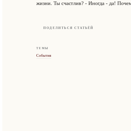
жизни. Ты счаст­лив? - Ино­гда - да! По­че­
ПОДЕЛИТЬСЯ СТАТЬЁЙ
ТЕМЫ
События