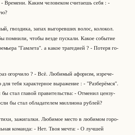
: - Вре­ме­ни. Каким че­ло­ве­ком счи­та­ешь себя : -
ую?
ый, гвоз­ди­ка, запах вы­го­рев­ших волос, ко­ло­кол.
ы пом­ни­ли, чтобы везде пус­ка­ли. Какое со­бы­тие
ье­ра "Гам­ле­та". а какое тра­ге­ди­ей ? - По­те­ря го­
раз огор­чи­ло ? - Всё. Лю­би­мый афо­ризм, из­ре­че­
для тебя ха­рак­тер­ное вы­ра­же­ние : - "Раз­бе­рём­ся".
бы стал гла­вой пра­ви­тельства: - От­ме­нил цен­зу­
сли бы стал об­ла­да­те­лем мил­ли­она руб­лей?
Стихи, за­жи­гал­ки. Лю­би­мое место в лю­би­мом го­ро­
льная ко­ман­да: - Нет. Твоя мечта: - О луч­шей