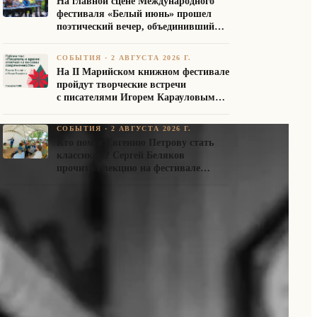
На главной сцене Международного
фестиваля «Белый июнь» прошел
поэтический вечер, объединивший
авторов Союза писателей России
СОБЫТИЯ
·
2 АВГУСТА 2026 Г.
На II Марийском книжном фестивале
пройдут творческие встречи
с писателями Игорем Карауловым
и Платоном Бесединым
СОБЫТИЯ
·
2 АВГУСТА 2026 Г.
Кто помог Евгению Петрову стать
классиком? Сергей Беляков
прочитал лекцию на фестивале
«Белый июнь»