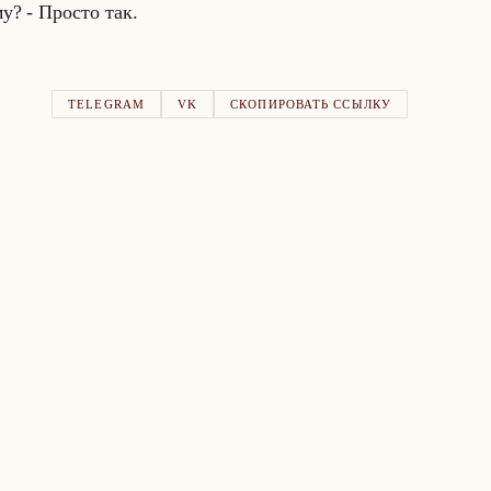
му? - Про­сто так.
TELEGRAM
VK
СКОПИРОВАТЬ ССЫЛКУ