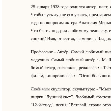
25 ян­ва­ря 1938 года ро­дил­ся актер, поэт,
Чтобы чуть лучше его узнать, пред­ла­га­ем
года по во­про­сам ак­те­ра Ана­то­лия Меньши­
Что бы ты по­да­рил лю­би­мо­му че­ло­ве­ку
соц­кий/ Имя, от­че­ство, фа­ми­лия : Вла­ди
Про­фес­сия: - Актёр. Самый лю­би­мый пи­са
ма­ду­ли­на. Самый лю­би­мый актёр : - М. Я
би­мый театр, спек­такль, ре­жис­сёр : - Те
фильм, ки­но­ре­жис­сёр : - "Огни большо­го 
Лю­би­мый скульптор, скульп­ту­ра: - "Мыс­л
ин­джи "Лун­ный свет". Лю­би­мый ком­по­зи­
"12-й-этюд", песня: "Вста­вай, стра­на огром