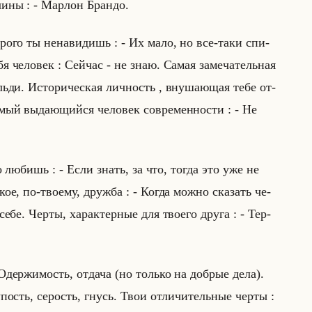
и­ны : - Мар­лон Бран­до.
о­ро­го ты нена­ви­дишь : - Их мало, но все-таки спи­
я че­ло­век : Сейчас - не знаю. Самая за­ме­ча­тельная
альди. Ис­то­ри­че­ская лич­ность , вну­ша­ющая тебе от­
ый вы­да­ющийся че­ло­век со­вре­мен­но­сти : - Не
го лю­бишь : - Если знать, за что, тогда это уже не
акое, по-тво­ему, друж­ба : - Когда можно ска­зать че­
себе. Черты, ха­рак­тер­ные для тво­его друга : - Тер­
- Одер­жи­мость, от­да­ча (но только на доб­рые дела).
лу­пость, се­рость, гнусь. Твои от­ли­чи­тельные черты :