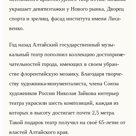
укра­ша­ет де­вя­ти­этаж­ки у Но­во­го рынка, Дво­рец
спор­та и зре­лищ, фасад ин­сти­ту­та имени Ли­са­
вен­ко.
Год назад Ал­тайский го­су­дар­ствен­ный му­зы­
кальный театр по­пол­нил кол­лек­цию до­сто­при­ме­
ча­тельно­стей го­ро­да, име­ющих в своем убран­
стве фло­рен­тийскую мо­за­ику. Бла­го­да­ря твор­че­
ству ху­дож­ни­ка-мо­ну­мен­та­ли­ста, члена Союза
ху­дож­ни­ков Рос­сии Ни­ко­лая Зайко­ва ин­те­рьер
те­ат­ра укра­си­ли шесть ком­по­зи­ций, каж­дая из
ко­то­рых в вы­со­ту до­сти­га­ет почти 2,5 метра.
Такой по­да­рок театр по­лу­чил на своё 65-летие от
вла­стей Ал­тайско­го края.