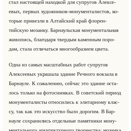
стал на­сто­ящей на­ход­кой для су­пру­гов Алек­се­
евых, пер­вых ху­дож­ни­ков-мо­ну­мен­та­ли­стов, ко­
то­рые при­вез­ли в Ал­тайский край фло­рен­
тийскую мо­за­ику. Бар­на­ульская мо­ну­мен­тальная
жи­во­пись, бла­го­да­ря твер­дым ка­мен­ным по­ро­
дам, стала от­ли­чаться мно­го­об­ра­зи­ем цвета.
Одна из самых мас­штаб­ных работ су­пру­гов
Алек­се­евых укра­ша­ла зда­ние Реч­но­го вок­за­ла в
Бар­нау­ле. К со­жа­ле­нию, сейчас это зда­ние оста­
лось только на фо­то­сним­ках. В со­вет­ский пе­ри­од
мо­ну­мен­та­ли­сты от­но­си­лись к эли­тар­но­му клас­
су, так как это ис­кус­ство было до­ро­гим. В Бар­
нау­ле со­хра­ни­лись от­дельные па­мят­ни­ки мо­ну­
мен­тально­го ар­хи­тек­тур­но­го твор­че­ства: мо­за­ика