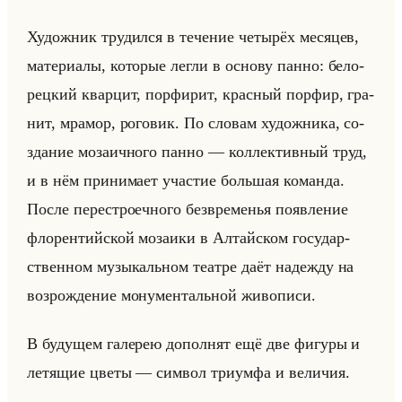
Ху­дож­ник тру­дил­ся в те­че­ние че­ты­рёх ме­ся­цев,
ма­те­ри­алы, ко­то­рые легли в ос­но­ву панно: бе­ло­
рец­кий квар­цит, пор­фи­рит, крас­ный пор­фир, гра­
нит, мра­мор, ро­го­вик. По сло­вам ху­дож­ни­ка, со­
зда­ние мо­за­ич­но­го панно — кол­лек­тив­ный труд,
и в нём при­ни­ма­ет уча­стие большая ко­ман­да.
После пе­ре­стро­еч­но­го без­вре­ме­нья по­яв­ле­ние
фло­рен­тийской мо­за­ики в Ал­тайском го­су­дар­
ствен­ном му­зы­кальном те­ат­ре даёт на­деж­ду на
воз­рож­де­ние мо­ну­мен­тальной жи­во­пи­си.
В бу­ду­щем га­ле­рею до­пол­нят ещё две фи­гу­ры и
ле­тя­щие цветы — сим­вол три­ум­фа и ве­ли­чия.