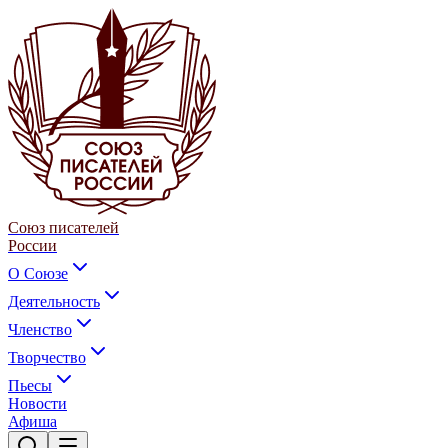
Союз писателей
России
О Союзе
Деятельность
Членство
Творчество
Пьесы
Новости
Афиша