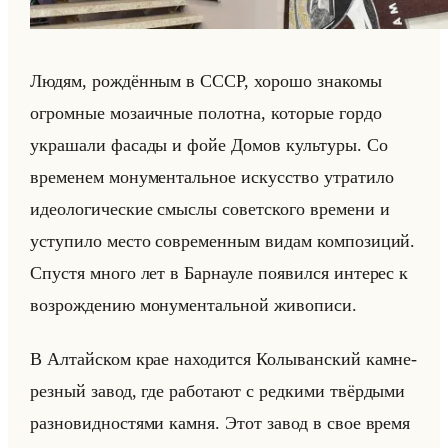
Людям, рож­дён­ным в СССР, хо­ро­шо зна­ко­мы
огром­ные мо­за­ич­ные по­лот­на, ко­то­рые гордо
укра­ша­ли фа­са­ды и фойе Домов культу­ры. Со
вре­ме­нем мо­ну­мен­тальное ис­кус­ство утра­ти­ло
идео­ло­ги­че­ские смыс­лы со­вет­ско­го вре­ме­ни и
усту­пи­ло место со­вре­мен­ным видам ком­по­зи­ций.
Спу­стя много лет в Бар­нау­ле по­явил­ся ин­те­рес к
воз­рож­де­нию мо­ну­мен­тальной жи­во­пи­си.
В Ал­тайском крае на­хо­дит­ся Ко­лы­ван­ский кам­не­
рез­ный завод, где ра­бо­та­ют с ред­ки­ми твёр­ды­ми
раз­но­вид­но­стя­ми камня. Этот завод в свое время