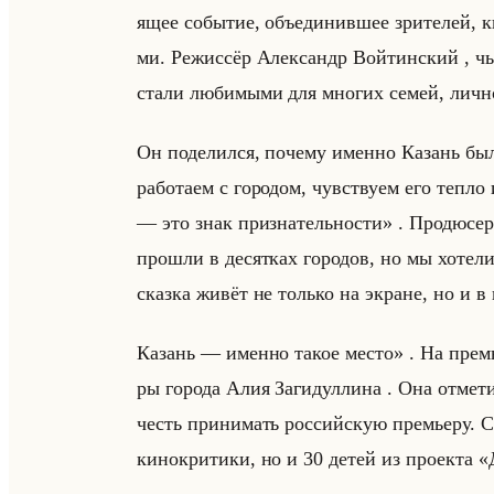
ящее со­бы­тие, объеди­нив­шее зри­те­лей, ки
ми. Ре­жис­сёр Алек­сандр Войтин­ский 
стали лю­би­мы­ми для мно­гих семей, лично 
Он по­де­лил­ся, по­че­му имен­но Ка­зань бы
работаем с городом, чувствуем его тепло
— это знак признательности» . Про­дю­сер 
прошли в десятках городов, но мы хотели
сказка живёт не только на экране, но и 
Казань — именно такое место» . На пре­мье­
ры го­ро­да Алия За­ги­дул­ли­на . Она от­ме
честь принимать российскую премьеру. С
кинокритики, но и 30 детей из проекта «