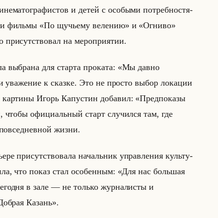
­не­ма­то­гра­фи­стов и детей с осо­бы­ми по­треб­но­стя­
, чьи фильмы «По щучьему велению» и «Огниво»
при­сут­ство­вал на ме­ро­при­ятии.
ла вы­бра­на для стар­та про­ка­та: «Мы давно
 и уважение к сказке. Это не просто выбор локации
кар­ти­ны Игорь Ка­пу­стин до­ба­вил: «Предпоказы
, чтобы официальный старт случился там, где
в повседневной жизни.
ре при­сут­ство­ва­ла на­чальник управ­ле­ния культу­
­ти­ла, что показ стал осо­бен­ным: «Для нас большая
егодня в зале — не только журналисты и
Добрая Казань».