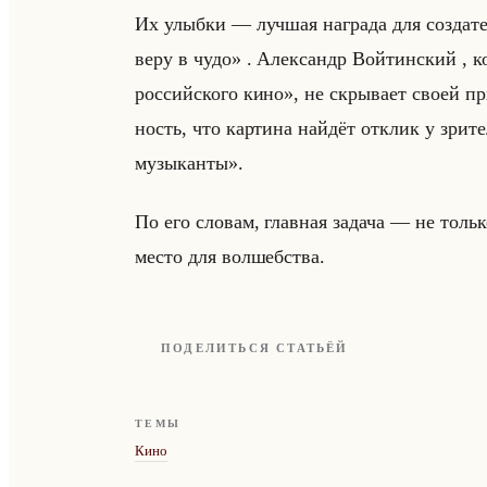
Их улыб­ки — луч­шая на­гра­да для со­зда­те
веру в чудо» . Алек­сандр Войтин­ский , ко­т
российского кино», не скры­ва­ет своей при­
ность, что кар­ти­на найдёт от­клик у зри
музыканты».
По его сло­вам, глав­ная за­да­ча — не тольк
место для вол­шеб­ства.
ПОДЕЛИТЬСЯ СТАТЬЁЙ
ТЕМЫ
Кино