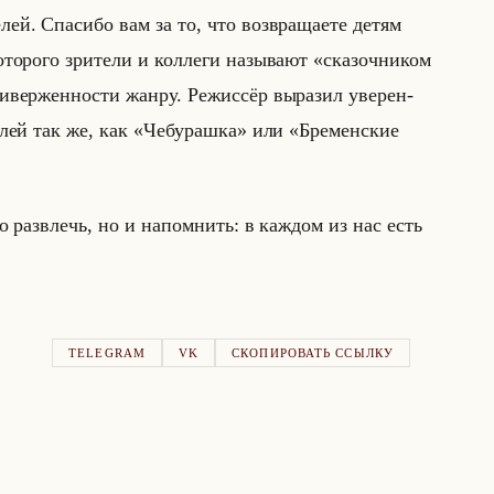
­лей. Спа­си­бо вам за то, что воз­вра­ща­ете детям
о­ро­го зри­те­ли и кол­ле­ги на­зы­ва­ют «сказочником
вер­жен­но­сти жанру. Ре­жис­сёр вы­ра­зил уве­рен­
­те­лей так же, как «Чебурашка» или «Бременские
о раз­влечь, но и на­пом­нить: в каж­дом из нас есть
TELEGRAM
VK
СКОПИРОВАТЬ ССЫЛКУ