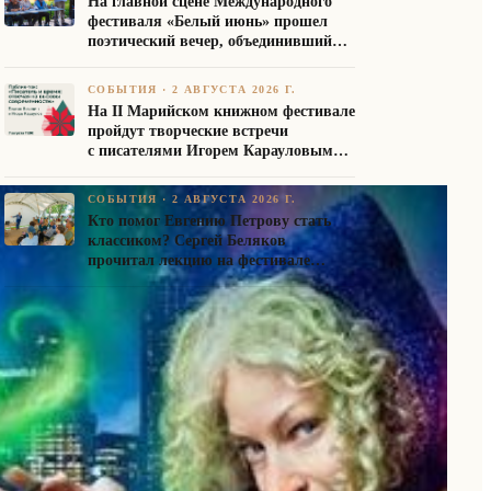
На главной сцене Международного
фестиваля «Белый июнь» прошел
поэтический вечер, объединивший
авторов Союза писателей России
СОБЫТИЯ
·
2 АВГУСТА 2026 Г.
На II Марийском книжном фестивале
пройдут творческие встречи
с писателями Игорем Карауловым
и Платоном Бесединым
СОБЫТИЯ
·
2 АВГУСТА 2026 Г.
Кто помог Евгению Петрову стать
классиком? Сергей Беляков
прочитал лекцию на фестивале
«Белый июнь»