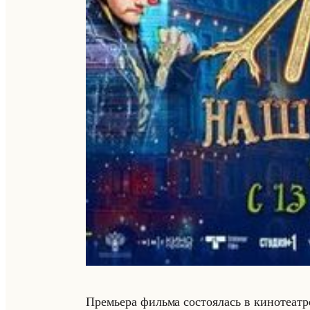
Пре­мье­ра фильма со­сто­ялась в ки­но­те­а