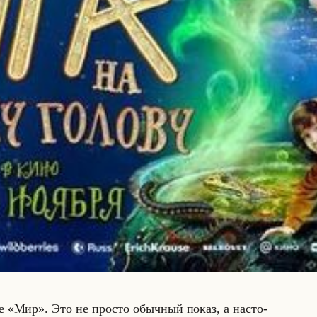
т­ре «Мир». Это не про­сто обыч­ный показ, а на­сто­