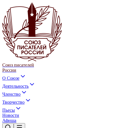
Союз писателей
России
О Союзе
Деятельность
Членство
Творчество
Пьесы
Новости
Афиша