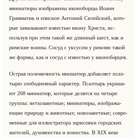
ми­ни­атю­ры изоб­ра­же­ны ико­но­бор­цы Иоанн
Грам­ма­тик и епи­скоп Ан­то­ний Си­лейский, ко­то­
рые за­ма­зы­ва­ют из­ве­стью икону Хри­ста, ис­
пользуя при этом такой же длин­ный шест, как и
рим­ские воины. Сосуд с ук­су­сом у рим­лян такой
же формы, как и сосуд с из­ве­стью у ико­но­бор­цев.
Ост­рая по­ле­мич­ность ми­ни­атюр до­бав­ля­ет псал­
ты­рю зло­бо­днев­ный ха­рак­тер. Псал­тырь укра­ша­
ют 208 ми­ни­атюр, ко­то­рые де­лят­ся на че­ты­ре
груп­пы: вет­хо­за­вет­ные; ми­ни­атю­ры, изоб­ра­жа­
ющие при­ро­ду и жи­вот­ных; но­во­за­вет­ные; со­вре­
мен­ные для ил­лю­стра­то­ра за­ри­сов­ки го­род­ских
жи­те­лей, ду­хо­вен­ства и во­ин­ства. В XIX веке