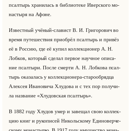
псал­тырь хра­ни­лась в биб­лио­те­ке Ивер­ско­го мо­
на­сты­ря на Афоне.
Из­вест­ный учё­ный-сла­вист В. И. Гри­го­ро­вич во
время пу­те­ше­ствия при­об­рёл псал­тырь и при­вёз
её в Рос­сию, где её купил кол­лек­ци­онер А. Н.
Лоб­ков, ко­то­рый сде­лал пер­вое на­уч­ное опи­са­
ние псал­ты­ри. После смер­ти А. Н. Лоб­ко­ва псал­
тырь ока­за­лась у кол­лек­ци­оне­ра-ста­ро­об­ряд­ца
Алек­сея Ива­но­ви­ча Хлу­до­ва и с тех пор по­лу­чи­
ла на­зва­ние «Хлудовская псалтырь».
В 1882 году Хлу­дов умер и за­ве­щал свою кол­лек­
цию книг и ру­ко­пи­сей Ни­кольско­му Еди­но­вер­че­
ско­му мо­на­сты­рю. В 1917 году иму­ще­ство мо­на­