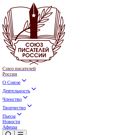
Союз писателей
России
О Союзе
Деятельность
Членство
Творчество
Пьесы
Новости
Афиша