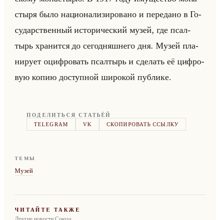
сты­ря было на­ци­она­ли­зи­ро­ва­но и пе­ре­да­но в Го­
су­дар­ствен­ный ис­то­ри­че­ский музей, где псал­
тырь хра­нит­ся до се­го­дняш­не­го дня. Музей пла­
ни­ру­ет оциф­ро­вать псал­тырь и сде­лать её циф­ро­
вую копию до­ступ­ной ши­ро­кой пуб­ли­ке.
ПОДЕЛИТЬСЯ СТАТЬЁЙ
TELEGRAM
VK
СКОПИРОВАТЬ ССЫЛКУ
ТЕМЫ
Музей
ЧИТАЙТЕ ТАКЖЕ
Другие новости Союза