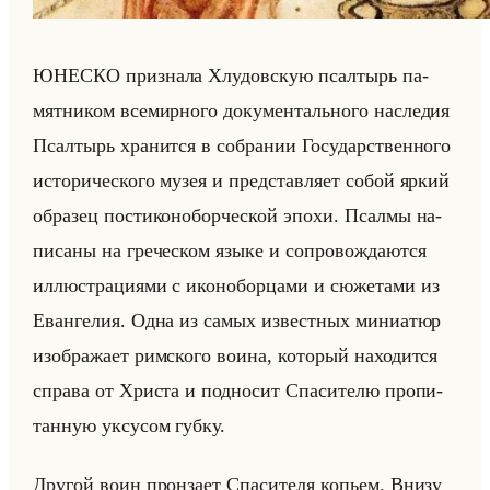
ЮНЕ­СКО при­зна­ла Хлу­дов­скую псал­тырь па­
мят­ни­ком все­мир­но­го до­ку­мен­тально­го на­сле­дия
Псал­тырь хра­нит­ся в со­бра­нии Го­су­дар­ствен­но­го
ис­то­ри­че­ско­го музея и пред­став­ля­ет собой яркий
об­ра­зец по­сти­ко­но­бор­че­ской эпохи. Псал­мы на­
пи­са­ны на гре­че­ском языке и со­про­вож­да­ют­ся
ил­лю­стра­ци­ями с ико­но­бор­ца­ми и сю­же­та­ми из
Еван­ге­лия. Одна из самых из­вест­ных ми­ни­атюр
изоб­ра­жа­ет рим­ско­го воина, ко­то­рый на­хо­дит­ся
спра­ва от Хри­ста и под­но­сит Спа­си­те­лю про­пи­
тан­ную ук­су­сом губку.
Дру­гой воин прон­за­ет Спа­си­те­ля ко­пьем. Внизу