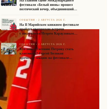
На главной сцене Международного
фестиваля «Белый июнь» прошел
поэтический вечер, объединивший
авторов Союза писателей России
СОБЫТИЯ
·
2 АВГУСТА 2026 Г.
На II Марийском книжном фестивале
пройдут творческие встречи
с писателями Игорем Карауловым
и Платоном Бесединым
СОБЫТИЯ
·
2 АВГУСТА 2026 Г.
Кто помог Евгению Петрову стать
классиком? Сергей Беляков
прочитал лекцию на фестивале
«Белый июнь»