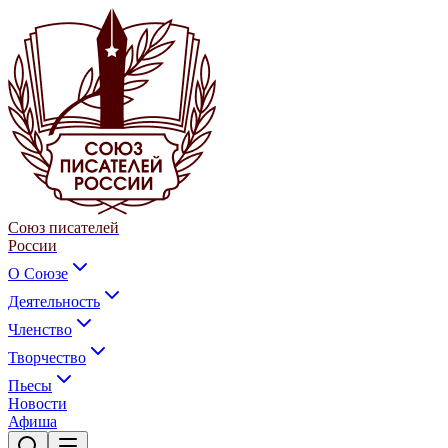
Союз писателей
России
О Союзе
Деятельность
Членство
Творчество
Пьесы
Новости
Афиша