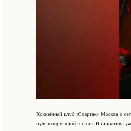
Хок­кейный клуб «Спартак» Москва и сеть ма
пу­ля­ри­зи­ру­ющий чте­ние. Ини­ци­ати­ва уж