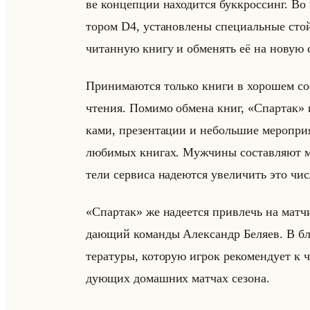
ве кон­цеп­ции на­хо­дит­ся бук­крос­синг.
то­ром D4, уста­нов­ле­ны спе­ци­альные с
чи­тан­ную книгу и об­ме­нять её на новую с
При­ни­ма­ют­ся только книги в хо­ро­шем со­с
чте­ния. По­ми­мо об­ме­на книг, «Спартак»
ка­ми, пре­зен­та­ции и небольшие ме­ро­при­
лю­би­мых кни­гах. Муж­чи­ны со­став­ля­ют
те­ли сер­ви­са на­де­ют­ся уве­ли­чить это чи
«Спартак» же на­де­ет­ся при­влечь на матчи
да­ющий ко­ман­ды Алек­сандр Бе­ля­ев. В б
те­ра­ту­ры, ко­то­рую игрок ре­ко­мен­ду­ет 
ду­ющих до­маш­них мат­чах се­зо­на.