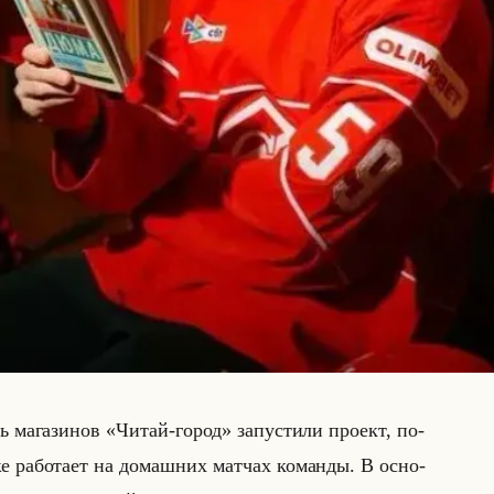
­га­зи­нов «Читай-город» за­пу­сти­ли про­ект, по­
е ра­бо­та­ет на до­маш­них мат­чах ко­ман­ды. В ос­но­