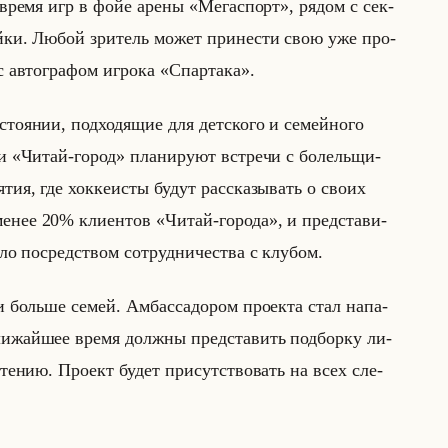
 Во время игр в фойе арены «Мегаспорт», рядом с сек­
тойки. Любой зри­тель может при­не­сти свою уже про­
 ав­то­гра­фом иг­ро­ка «Спартака».
то­янии, под­хо­дя­щие для дет­ско­го и се­мейно­го
 и «Читай-город» пла­ни­ру­ют встре­чи с бо­лельщи­
ятия, где хок­ке­исты будут рас­ска­зы­вать о своих
 менее 20% кли­ен­тов «Читай-города», и пред­ста­ви­
сло по­сред­ством со­труд­ни­че­ства с клу­бом.
 больше семей. Ам­бас­са­до­ром про­ек­та стал на­па­
ли­жайшее время долж­ны пред­ста­вить под­бор­ку ли­
к чте­нию. Про­ект будет при­сут­ство­вать на всех сле­