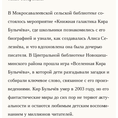
В Мок­ро­са­ва­ле­ев­ской сельской биб­лио­те­ке со­
сто­ялось ме­ро­при­ятие «Книжная галактика Кира
Булычёва», где школьни­ки по­зна­ко­ми­лись с его
био­гра­фи­ей и узна­ли, как со­зда­ва­лась Алиса Се­
лез­нё­ва, и что вдох­нов­ле­на она была до­че­рью
пи­са­те­ля. В Цен­тральной биб­лио­те­ке Но­во­шеш­
мин­ско­го райо­на про­шла игра «Вселенная Кира
Булычёва», в ко­то­рой дети раз­га­ды­ва­ли за­гад­ки и
со­би­ра­ли клю­че­вое слово, свя­зан­ное с его про­из­
ве­де­ни­ями. Кир Булы­чёв умер в 2003 году, но его
фан­та­сти­че­ские миры до сих пор не те­ря­ют ак­ту­
ально­сти и оста­ют­ся лю­би­мым дет­ским вос­по­ми­
на­ни­ем у мил­ли­онов чи­та­те­лей.