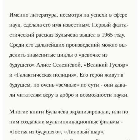
Имен­но ли­те­ра­ту­ра, несмот­ря на успе­хи в сфере
наук, сде­ла­ла его имя из­вест­ным. Пер­вый фан­та­
сти­че­ский рас­сказ Булы­чё­ва вышел в 1965 году.
Среди его дальнейших про­из­ве­де­ний можно вы­
де­лить зна­ме­ни­тые циклы о «девочке из
будущего» Алисе Се­лез­нё­вой, «Великий Гусляр»
и «Галактическая полиция». Его герои живут в
бу­ду­щем, но очень «земные» по сути - они да­ва­
ли чи­та­те­лям веру в добро и воз­мож­но­сти науки.
Мно­гие книги Булы­чё­ва экра­ни­зи­ро­ва­ли, или по
ним со­зда­ва­ли мульти­пли­ка­ци­он­ные фильмы -
«Гостья из будущего», «Лиловый шар»,