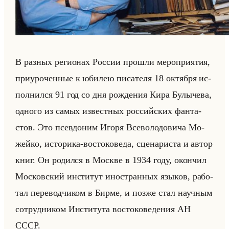
В раз­ных ре­ги­онах Рос­сии про­шли ме­ро­при­ятия,
при­уро­чен­ные к юби­лею пи­са­те­ля 18 ок­тяб­ря ис­
пол­нил­ся 91 год со дня рож­де­ния Кира Булы­че­ва,
од­но­го из самых из­вест­ных рос­сийских фан­та­
стов. Это псев­до­ним Игоря Все­во­ло­до­ви­ча Мо­
жейко, ис­то­ри­ка-во­сто­ко­ве­да, сце­на­ри­ста и автор
книг. Он ро­дил­ся в Москве в 1934 году, окон­чил
Мос­ков­ский ин­сти­тут ино­стран­ных язы­ков, ра­бо­
тал пе­ре­вод­чи­ком в Бирме, и позже стал на­уч­ным
со­труд­ни­ком Ин­сти­ту­та во­сто­ко­ве­де­ния АН
СССР.