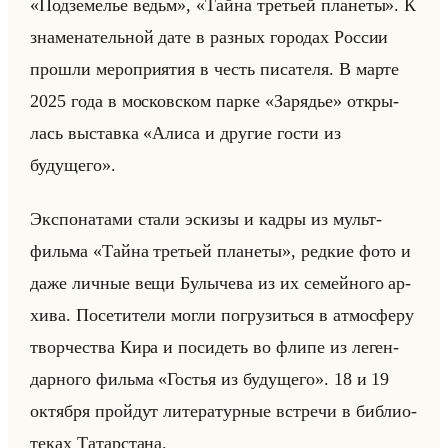
«Подземелье ведьм», «Тайна третьей планеты». К
зна­ме­на­тельной дате в раз­ных го­ро­дах Рос­сии
про­шли ме­ро­при­ятия в честь пи­са­те­ля. В марте
2025 года в мос­ков­ском парке «Зарядье» от­кры­
лась вы­став­ка «Алиса и другие гости из
будущего».
Экс­по­на­та­ми стали эс­ки­зы и кадры из мульт­
фильма «Тайна третьей планеты», ред­кие фото и
даже лич­ные вещи Булы­че­ва из их се­мейно­го ар­
хи­ва. По­се­ти­те­ли могли по­гру­зиться в ат­мо­сфе­ру
твор­че­ства Кира и по­си­деть во флипе из ле­ген­
дар­но­го фильма «Гостья из будущего». 18 и 19
ок­тяб­ря пройдут ли­те­ра­тур­ные встре­чи в биб­лио­
те­ках Та­тар­ста­на.