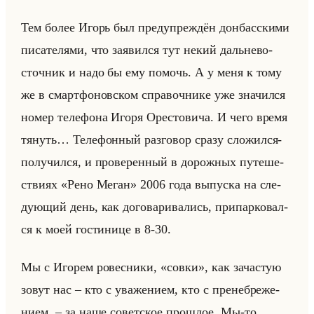
Тем более Игорь был пре­ду­пре­ждён дон­бас­ски­ми
пи­са­те­ля­ми, что за­явил­ся тут некий дальне­во­
сточ­ник и надо бы ему по­мочь. А у меня к тому
же в смарт­фо­нов­ском спра­воч­ни­ке уже зна­чил­ся
номер те­ле­фо­на Игоря Оре­сто­ви­ча. И чего время
тя­нуть… Те­ле­фон­ный раз­го­вор сразу сло­жил­ся-
по­лу­чил­ся, и про­ве­рен­ный в до­рож­ных пу­те­ше­
стви­ях «Рено Меган» 2006 года вы­пус­ка на сле­
ду­ющий день, как до­го­ва­ри­ва­лись, при­пар­ко­вал­
ся к моей го­сти­ни­це в 8-30.
Мы с Иго­рем ро­вес­ни­ки, «совки», как за­ча­стую
зовут нас – кто с ува­же­ни­ем, кто с пре­не­бре­же­
ни­ем, – за наше со­вет­ское про­шлое. Мы-то