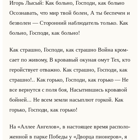
Игорь Лысый: Как больно, Гос­по­ди, как больно
Осо­зна­вать, что мир твой болен, А ты бес­пе­чен и
без­во­лен — Сто­рон­ний на­блю­да­тель только. Как
больно, Гос­по­ди, как больно!
Как страш­но, Гос­по­ди, как страш­но Война кром­
са­ет по жи­во­му, В кро­ва­вый оку­ная омут Тех, кто
ге­ройству­ет от­важ­но. Как страш­но, Гос­по­ди, как
страш­но!.. Как горько, Гос­по­ди, как горько — Не
все вер­нут­ся с поля боя, На­сы­тив­шись кро­ва­вой
бойней... Не всем земли на­сып­лют гор­кой. Как
горько, Гос­по­ди, как горько!
На «Аллее Ангелов», в на­сто­ящее время рас­по­ло­
жен­ной в парке По­бе­ды у «Дворца пионеров», я