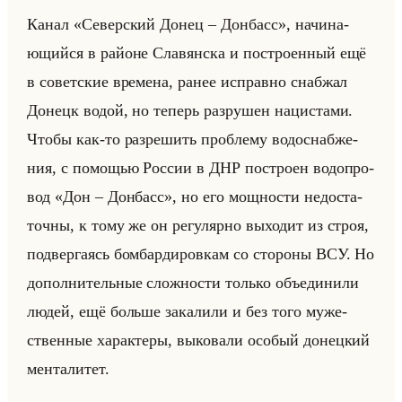
Канал «Северский Донец – Донбасс», на­чи­на­
ющийся в районе Сла­вян­ска и по­стро­ен­ный ещё
в со­вет­ские вре­ме­на, ранее ис­прав­но снаб­жал
До­нецк водой, но те­перь раз­ру­шен на­ци­ста­ми.
Чтобы как-то раз­ре­шить про­бле­му во­до­снаб­же­
ния, с по­мо­щью Рос­сии в ДНР по­стро­ен во­до­про­
вод «Дон – Донбасс», но его мощ­но­сти недо­ста­
точ­ны, к тому же он ре­гу­ляр­но вы­хо­дит из строя,
под­вер­га­ясь бом­бар­ди­ров­кам со сто­ро­ны ВСУ. Но
до­пол­ни­тельные слож­но­сти только объеди­ни­ли
людей, ещё больше за­ка­ли­ли и без того му­же­
ствен­ные ха­рак­те­ры, вы­ко­ва­ли осо­бый до­нец­кий
мен­та­ли­тет.