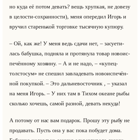
но куда её потом де­вать? вещь хруп­кая, не до­ве­зу
в це­ло­сти-со­хран­но­сти), меня опе­ре­дил Игорь и
вру­чил ста­ренькой тор­гов­ке ты­сяч­ную ку­пю­ру.
– Ой, как же! У меня ведь сдачи нет, – за­су­ети­
лась ба­буш­ка, под­ня­ла и про­тя­ну­ла товар но­во­ис­
пе­чён­но­му хо­зя­ину. – А и не надо, – «купец-
толстосум» не спе­шил за­вла­де­вать но­во­ис­пе­чён­
ной по­куп­кой. – Это дальне­во­сточ­ник , – ука­зал
на меня Игорь. – У них там в Тихом оке­ане рыбы
сколько хо­чешь, самой раз­ной, де­вать неку­да!
А по­то­му от нас вам по­да­рок. Прошу эту рыбу не
про­да­вать. Пусть она у вас пока по­бу­дет дома.