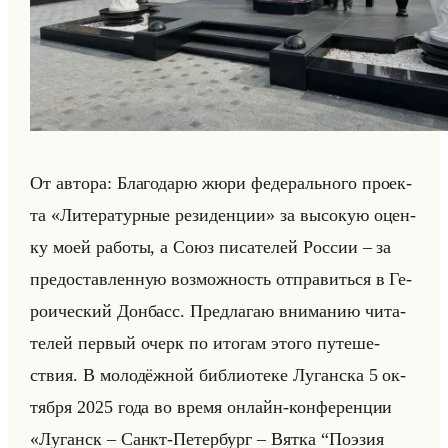
От ав­то­ра: Бла­го­да­рю жюри фе­де­рально­го про­ек­
та «Литературные резиденции» за вы­со­кую оцен­
ку моей ра­бо­ты, а Союз пи­са­те­лей Рос­сии – за
предо­став­лен­ную воз­мож­ность от­пра­виться в Ге­
ро­иче­ский Дон­басс. Пред­ла­гаю вни­ма­нию чи­та­
те­лей пер­вый очерк по ито­гам этого пу­те­ше­
ствия. В мо­ло­дёж­ной биб­лио­те­ке Лу­ган­ска 5 ок­
тяб­ря 2025 года во время он­лайн-кон­фе­рен­ции
«Луганск – Санкт-Петербург – Вятка “Поэзия