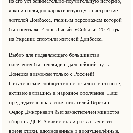
из его уст за­ни­ма­тельно-по­учи­тельную ис­то­рию,
ярко и оче­вид­но ха­рак­те­ри­зу­ющую на­стро­ение
жи­те­лей Дон­бас­са, глав­ным пер­со­на­жем ко­то­рой
был опять же Игорь Лысый: «События 2014 года
на Украине сплотили жителей Донбасса.
Выбор для подавляющего большинства
населения был очевиден: дальнейший путь
Донецка возможен только с Россией!
Писательское сообщество не осталось в стороне,
активно влившись в народное ополчение. Наш
председатель правления писателей Березин
Фёдор Дмитриевич был заместителем министра
обороны ДНР. А какие стали рождаться в это
время стихи, вдохновенные и воодушевлённые,