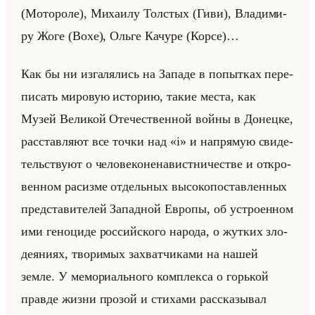
(Мо­то­ро­ле), Ми­ха­илу Тол­стых (Гиви), Вла­ди­ми­
ру Жоге (Вохе), Ольге Ка­чу­ре (Корсе)…
Как бы ни из­га­ля­лись на За­па­де в по­пыт­ках пе­ре­
пи­сать ми­ро­вую ис­то­рию, такие места, как
Музей Ве­ли­кой Оте­че­ствен­ной войны в До­нец­ке,
рас­став­ля­ют все точки над «i» и на­пря­мую сви­де­
тельству­ют о че­ло­ве­ко­не­на­вист­ни­че­стве и от­кро­
вен­ном ра­сиз­ме от­дельных вы­со­ко­по­став­лен­ных
пред­ста­ви­те­лей За­пад­ной Ев­ро­пы, об устро­ен­ном
ими ге­но­ци­де рос­сийско­го на­ро­да, о жут­ких зло­
де­яни­ях, тво­ри­мых за­хват­чи­ка­ми на нашей
земле. У ме­мо­ри­ально­го ком­плек­са о горькой
прав­де жизни про­зой и сти­ха­ми рас­ска­зы­вал