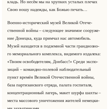
кладь. Но несём мы на хруп­ких уста­лых пле­чах
Свою ношу на­деж­ды, как Божью пе­чать…
Во­ен­но-ис­то­ри­че­ский музей Ве­ли­кой Оте­че­
ствен­ной войны – сле­ду­ющее зна­чи­мое со­ору­же­
ние До­нец­ка, куда при­мчал нас ав­то­мо­биль.
Музей на­хо­дит­ся в под­зем­ной части гран­ди­оз­но­
го ме­мо­ри­ально­го ком­плек­са, ви­ди­мо­го из­да­ле­ка:
«Твоим освободителям, Донбасс!» Среди экс­по­
зи­ций – ко­манд­но-по­ле­вой на­блю­да­тельный
пункт вре­мён Ве­ли­кой Оте­че­ствен­ной войны,
база пар­ти­зан­ско­го от­ря­да, па­ла­та гос­пи­та­ля,
кон­цен­тра­ци­он­ный ла­герь, макет шурфа шахты –
места мас­со­во­го уни­что­же­ния жи­те­лей немец­ки­
ми за­хват­чи­ка­ми…