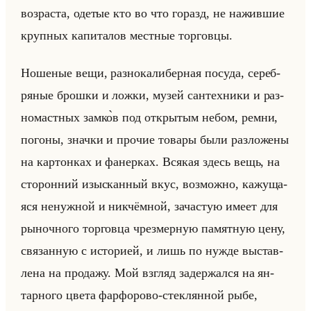
воз­рас­та, оде­тые кто во что го­разд, не на­жив­шие
круп­ных ка­пи­та­лов мест­ные тор­гов­цы.
Но­ше­ные вещи, раз­но­ка­ли­бер­ная по­су­да, се­реб­
ря­ные брош­ки и ложки, музей сан­тех­ни­ки и раз­
но­маст­ных замко̀в под от­кры­тым небом, ремни,
по­го­ны, знач­ки и про­чие то­ва­ры были раз­ло­же­ны
на кар­тон­ках и фа­нер­ках. Вся­кая здесь вещь, на
сто­рон­ний изыс­кан­ный вкус, воз­мож­но, ка­жу­ща­
яся ненуж­ной и ник­чём­ной, за­ча­стую имеет для
ры­ноч­но­го тор­гов­ца чрез­мер­ную па­мят­ную цену,
свя­зан­ную с ис­то­ри­ей, и лишь по нужде вы­став­
ле­на на про­да­жу. Мой взгляд за­дер­жал­ся на ян­
тар­но­го цвета фар­фо­ро­во-стек­лян­ной рыбе,