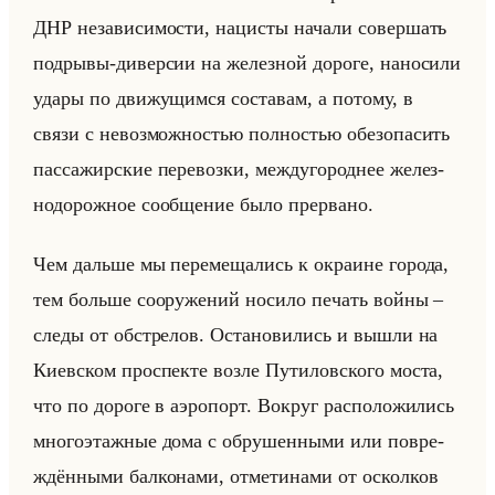
ДНР неза­ви­си­мо­сти, на­ци­сты на­ча­ли со­вер­шать
под­ры­вы-ди­вер­сии на же­лез­ной до­ро­ге, на­но­си­ли
удары по дви­жу­щим­ся со­ста­вам, а по­то­му, в
связи с невоз­мож­но­стью пол­но­стью обез­опа­сить
пас­са­жир­ские пе­ре­воз­ки, меж­ду­го­род­нее же­лез­
но­до­рож­ное со­об­ще­ние было пре­рва­но.
Чем дальше мы пе­ре­ме­ща­лись к окра­ине го­ро­да,
тем больше со­ору­же­ний но­си­ло пе­чать войны –
следы от об­стре­лов. Оста­но­ви­лись и вышли на
Ки­ев­ском про­спек­те возле Пу­ти­лов­ско­го моста,
что по до­ро­ге в аэро­порт. Во­круг рас­по­ло­жи­лись
мно­го­этаж­ные дома с об­ру­шен­ны­ми или по­вре­
ждён­ны­ми бал­ко­на­ми, от­ме­ти­на­ми от оскол­ков