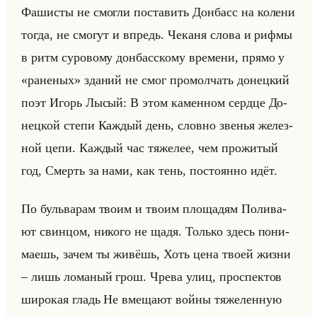
Фа­ши­сты не смог­ли по­ста­вить Дон­басс на ко­ле­ни
тогда, не смо­гут и впредь. Че­ка­ня слова и рифмы
в ритм су­ро­во­му дон­бас­ско­му вре­ме­ни, прямо у
«раненых» зда­ний не смог про­мол­чать до­нец­кий
поэт Игорь Лысый: В этом ка­мен­ном серд­це До­
нец­кой степи Каж­дый день, слов­но зве­нья же­лез­
ной цепи. Каж­дый час тя­же­лее, чем про­жи­тый
год, Смерть за нами, как тень, по­сто­ян­но идёт.
По бульва­рам твоим и твоим пло­ща­дям По­ли­ва­
ют свин­цом, ни­ко­го не щадя. Только здесь по­ни­
ма­ешь, зачем ты жи­вёшь, Хоть цена твоей жизни
– лишь ло­ма­ный грош. Чрева улиц, про­спек­тов
ши­ро­кая гладь Не вме­ща­ют войны тя­же­лен­ную