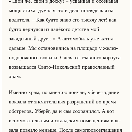
«Свой же, свой в доску! – усваивая и осознавая
мощь стиха, думал я, то и дело поглядывая на
водителя. – Как будто знаю его тысячу лет! как
будто вернулся из далёкого детства мой
закадычный друг…» А ав­то­мо­биль уже катил
дальше. Мы оста­но­ви­лись на пло­ща­ди у же­лез­
но­до­рож­но­го вок­за­ла. Слева от глав­но­го кор­пу­са
воз­вы­шал­ся Свято-Ни­кольский пра­во­слав­ный
храм.
Имен­но храм, по мне­нию дон­чан, убе­рёг зда­ние
вок­за­ла от зна­чи­тельных раз­ру­ше­ний во время
об­стре­лов. Убе­рёг, да и сам со­хра­нил­ся. А вот
вспо­мо­га­тельным и склад­ским по­ме­ще­ни­ям вок­
за­ла по­вез­ло меньше. После са­мо­про­воз­гла­ше­ния