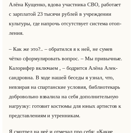
Алёна Ку­щен­ко, вдова участ­ни­ка СВО, ра­бо­та­ет
с зар­пла­той 23 ты­ся­чи руб­лей в учре­жде­нии
культу­ры, где на­прочь от­сут­ству­ет си­сте­ма отоп­
ле­ния.
– Как же это?.. – об­ра­тил­ся я к ней, не сумев
чётко сфор­му­ли­ро­вать во­прос. – Мы при­выч­ные.
Ка­ло­ри­фер вклю­ча­ем , – бод­рит­ся Алёна Алек­
сан­дров­на. В ходе нашей бе­се­ды я узнал, что,
невзи­рая на спар­тан­ские усло­вия, биб­лио­те­карь
доб­ро­вольно взва­ли­ла на себя до­пол­ни­тельную
на­груз­ку: го­то­вит ко­стю­мы для юных ар­ти­стов к
пред­став­ле­ни­ям и утрен­ни­кам.
Я смот­рел на неё и от­ме­чал про себя: «Какие