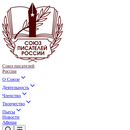
Союз писателей
России
О Союзе
Деятельность
Членство
Творчество
Пьесы
Новости
Афиша