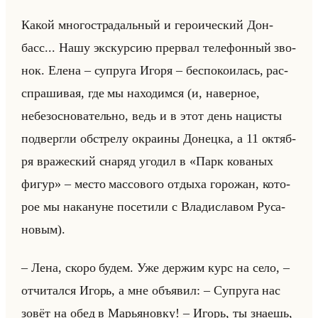
Какой мно­го­стра­дальный и ге­ро­иче­ский Дон­
басс... Нашу экс­кур­сию пре­рвал те­ле­фон­ный зво­
нок. Елена – су­пру­га Игоря – бес­по­ко­илась, рас­
спра­ши­вая, где мы на­хо­дим­ся (и, на­вер­ное,
небез­осно­ва­тельно, ведь и в этот день на­ци­сты
под­верг­ли об­стре­лу окра­ины До­нец­ка, а 11 ок­тяб­
ря вра­же­ский сна­ряд уго­дил в «Парк кованых
фигур» – место мас­со­во­го от­ды­ха го­ро­жан, ко­то­
рое мы на­ка­нуне по­се­ти­ли с Вла­ди­сла­вом Ру­са­
но­вым).
– Лена, скоро будем. Уже дер­жим курс на село, –
от­чи­тал­ся Игорь, а мне объявил: – Су­пру­га нас
зовёт на обед в Ма­рья­нов­ку! – Игорь, ты зна­ешь,