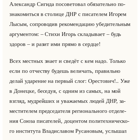
Алек­сандр Си­ги­да по­со­ве­то­вал обя­за­тельно по­
зна­ко­миться в сто­ли­це ДНР с пи­са­те­лем Иго­рем
Лысым, со­про­во­див ре­ко­мен­да­цию убе­ди­тельным
ар­гу­мен­том: – Стихи Игорь скла­ды­ва­ет – будь
здо­ров – и разит ими прямо в серд­це!
Всех мест­ных знает и све­дёт с кем надо. Только
если по от­че­ству бу­дешь ве­ли­чать, пра­вильно
делай уда­ре­ние на пер­вый слог: Оре­сто­вич!.. Уже
в До­нец­ке, бе­се­дуя, с одним из самых, на мой
взгляд, муд­рейших и ува­жа­емых людей ДНР, за­
ме­сти­те­лем пред­се­да­те­ля ре­ги­онально­го от­де­ле­
ния Союза пи­са­те­лей, до­цен­том по­ли­тех­ни­че­ско­
го ин­сти­ту­та Вла­ди­сла­вом Ру­са­но­вым, услы­шал