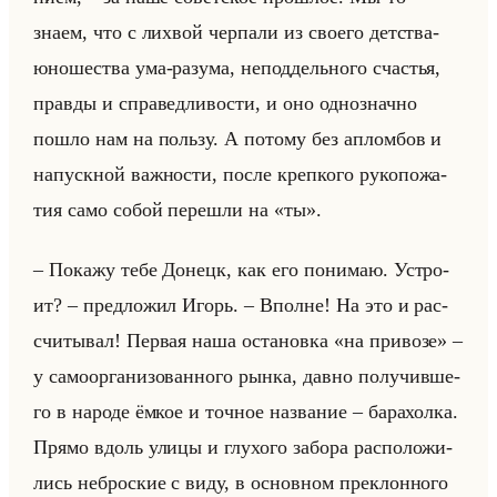
знаем, что с лих­вой чер­па­ли из сво­его дет­ства-
юно­ше­ства ума-ра­зу­ма, непод­дельно­го сча­стья,
прав­ды и спра­вед­ли­во­сти, и оно од­но­знач­но
пошло нам на пользу. А по­то­му без аплом­бов и
на­пуск­ной важ­но­сти, после креп­ко­го ру­ко­по­жа­
тия само собой пе­ре­шли на «ты».
– По­ка­жу тебе До­нецк, как его по­ни­маю. Устро­
ит? – пред­ло­жил Игорь. – Вполне! На это и рас­
счи­ты­вал! Пер­вая наша оста­нов­ка «на привозе» –
у са­мо­ор­га­ни­зо­ван­но­го рынка, давно по­лу­чив­ше­
го в на­ро­де ёмкое и точ­ное на­зва­ние – ба­ра­хол­ка.
Прямо вдоль улицы и глу­хо­го за­бо­ра рас­по­ло­жи­
лись неброс­кие с виду, в ос­нов­ном пре­клон­но­го