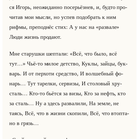
ся Игорь, неожи­дан­но по­се­рьёз­нев, и, будто про­
чи­тав мои мысли, но успев по­до­брать к ним
рифмы, пре­под­нёс стих: А у нас на «развале»
Люди жизнь про­да­ют.
Мне ста­руш­ки шеп­та­ли: «Всё, что было, всё
тут…» Чьё-то милое дет­ство, Куклы, зайцы, бук­
варь. И от пер­хо­ти сред­ство, И вол­шеб­ный фо­
нарь… Тут та­рел­ки, сер­ви­зы, И сто­ло­вый хру­
сталь… Кто-то бьёт­ся за визы, Кто за нефть, кто
за сталь… Ну а здесь раз­ва­ли­ли, На земле, не
таясь, Всё, что в жизни ско­пи­ли, Всё, что втоп­та­
но в грязь…