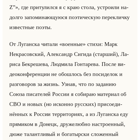
Z”», где при­ту­лил­ся я с краю стола, устро­или на­
дол­го за­по­ми­на­ющу­юся по­эти­че­скую пе­ре­клич­ку
из­вест­ные поэты.
От Лу­ган­ска чи­та­ли «военные» стихи: Марк
Некра­сов­ский, Алек­сандр Си­ги­да (стар­ший), Ла­
ри­са Бе­кре­ше­ва, Люд­ми­ла Гон­та­ре­ва. После ви­
део­кон­фе­рен­ции не обо­шлось без по­си­де­лок и
раз­го­во­ров за жизнь. Узнав, что по за­да­нию
Союза пи­са­те­лей Рос­сии я со­би­раю ма­те­ри­ал об
СВО и новых (но ис­кон­но рус­ских) при­со­еди­
нён­ных к Рос­сии тер­ри­то­ри­ях, а из Лу­ган­ска еду
пря­ми­ком в До­нецк, дру­же­люб­но на­стро­ен­ный,
дюже та­лант­ли­вый и бо­га­тыр­ски сло­жен­ный