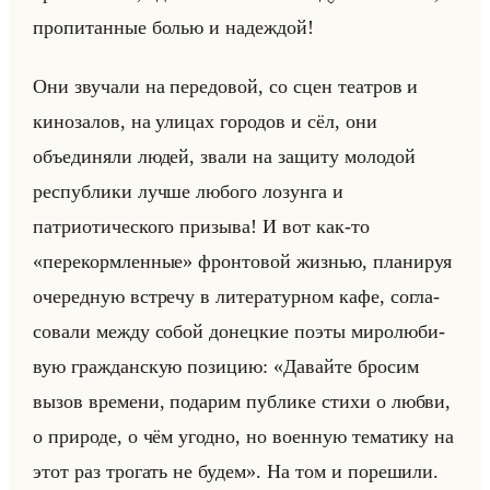
пропитанные болью и надеждой!
Они звучали на передовой, со сцен театров и
кинозалов, на улицах городов и сёл, они
объединяли людей, звали на защиту молодой
республики лучше любого лозунга и
патриотического призыва! И вот как-то
«перекормленные» фрон­то­вой жиз­нью, пла­ни­руя
оче­ред­ную встре­чу в ли­те­ра­тур­ном кафе, со­гла­
со­ва­ли между собой до­нец­кие поэты ми­ро­лю­би­
вую граж­дан­скую по­зи­цию: «Давайте бросим
вызов времени, подарим публике стихи о любви,
о природе, о чём угодно, но военную тематику на
этот раз трогать не будем». На том и по­ре­ши­ли.