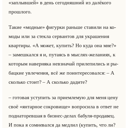
«заплывшей» в день се­го­дняш­ний из да­лё­ко­го
про­шло­го.
Такие «модные» фи­гур­ки раньше ста­ви­ли на ко­
мо­ды или за стек­ла сер­ван­тов для укра­ше­ния
квар­ти­ры. «А может, купить? Но куда она мне?»
– за­меш­кал­ся я и, пу­та­ясь в мыс­лях-же­ла­ни­ях, к
ко­то­рым на­вер­ня­ка невзна­чай при­ле­пи­лись и ры­
бац­кие увле­че­ния, всё же по­ин­те­ре­со­вал­ся: – А
сколько стоит? – А сколько да­ди­те?
– го­то­вая усту­пить за при­ем­ле­мую для меня цену
своё «янтарное сокровище» во­про­си­ла в ответ не
под­на­то­рев­шая в биз­нес-делах ба­бу­ля-про­да­вец.
И пока я со­мне­вал­ся да мед­лил (ку­пить, что ли?