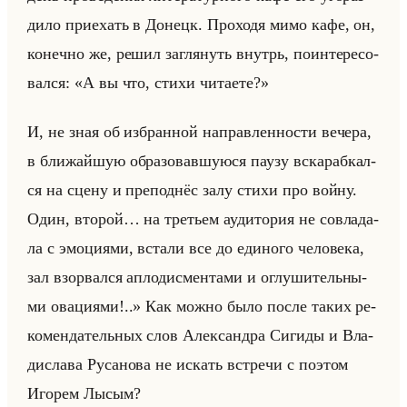
ди­ло при­ехать в До­нецк. Про­хо­дя мимо кафе, он,
ко­неч­но же, решил за­гля­нуть внутрь, по­ин­те­ре­со­
вал­ся: «А вы что, стихи читаете?»
И, не зная об из­бран­ной на­прав­лен­но­сти ве­че­ра,
в бли­жайшую об­ра­зо­вав­шу­юся паузу вска­раб­кал­
ся на сцену и пре­под­нёс залу стихи про войну.
Один, вто­рой… на тре­тьем ауди­то­рия не со­вла­да­
ла с эмо­ци­ями, вста­ли все до еди­но­го че­ло­ве­ка,
зал взо­рвал­ся ап­ло­дис­мен­та­ми и оглу­ши­тельны­
ми ова­ци­ями!..» Как можно было после таких ре­
ко­мен­да­тельных слов Алек­сандра Си­ги­ды и Вла­
ди­сла­ва Ру­са­но­ва не ис­кать встре­чи с по­этом
Иго­рем Лысым?