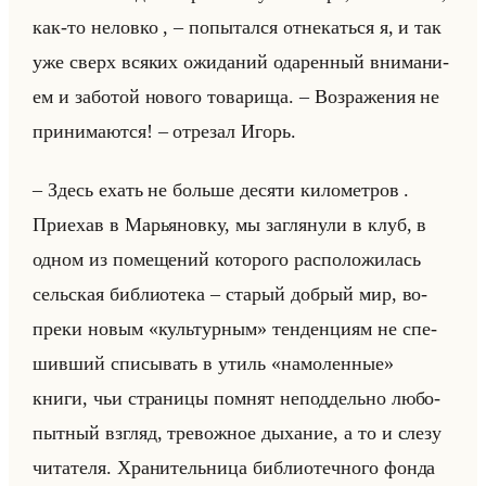
как-то нелов­ко , – по­пы­тал­ся от­не­каться я, и так
уже сверх вся­ких ожи­да­ний ода­рен­ный вни­ма­ни­
ем и за­бо­той но­во­го то­ва­ри­ща. – Воз­ра­же­ния не
при­ни­ма­ют­ся! – от­ре­зал Игорь.
– Здесь ехать не больше де­ся­ти ки­ло­мет­ров .
При­ехав в Ма­рья­нов­ку, мы за­гля­ну­ли в клуб, в
одном из по­ме­ще­ний ко­то­ро­го рас­по­ло­жи­лась
сельская биб­лио­те­ка – ста­рый доб­рый мир, во­
пре­ки новым «культурным» тен­ден­ци­ям не спе­
шив­ший спи­сы­вать в утиль «намоленные»
книги, чьи стра­ни­цы пом­нят непод­дельно лю­бо­
пыт­ный взгляд, тре­вож­ное ды­ха­ние, а то и слезу
чи­та­те­ля. Хра­ни­тельни­ца биб­лио­теч­но­го фонда