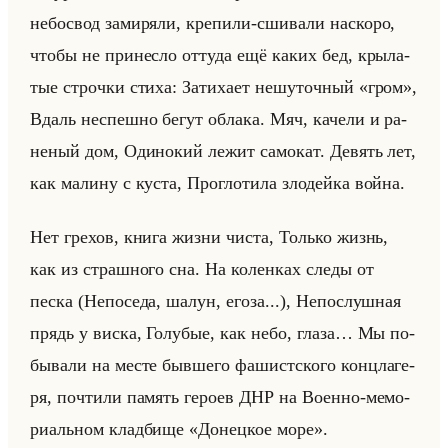
небо­свод за­ми­ря­ли, кре­пи­ли-сши­ва­ли на­ско­ро,
чтобы не при­нес­ло от­ту­да ещё каких бед, кры­ла­
тые строч­ки стиха: За­ти­ха­ет нешу­точ­ный «гром»,
Вдаль неспеш­но бегут об­ла­ка. Мяч, ка­че­ли и ра­
не­ный дом, Оди­но­кий лежит са­мо­кат. Де­вять лет,
как ма­ли­ну с куста, Про­гло­ти­ла зло­дейка война.
Нет гре­хов, книга жизни чиста, Только жизнь,
как из страш­но­го сна. На ко­лен­ках следы от
песка (Непо­се­да, шалун, егоза...), Непо­слуш­ная
прядь у виска, Го­лу­бые, как небо, глаза… Мы по­
бы­ва­ли на месте быв­ше­го фа­шист­ско­го конц­ла­ге­
ря, по­чти­ли па­мять ге­ро­ев ДНР на Во­ен­но-ме­мо­
ри­альном клад­би­ще «Донецкое море».