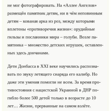
не мог фо­то­гра­фи­ро­вать. На «Аллее Ангелов»
раз­ме­щён па­мят­ник детям, ни в чём непо­вин­ным
детям – ко­ва­ная арка из роз, между ко­то­ры­ми
впле­те­ны «противоречия жизни»: ору­дийные
гильзы и по­слан­ни­ки мира – го­лу­би. Возле па­
мят­ни­ка – мно­же­ство дет­ских иг­ру­шек, остав­лен­
ных здесь дон­ча­на­ми.
Дети Дон­бас­са в XXI веке на­учи­лись рас­по­зна­
вать по звуку ле­тя­ще­го сна­ря­да его ка­либр. Но
даже эти уме­ния по­мог­ли не всем. За время про­
ти­во­сто­яния с на­цист­ской Укра­иной в ДНР по­
гиб­ло более 500 детей только в воз­расте до 10
лет… Жизни, пре­рван­ные на самом взлё­те.