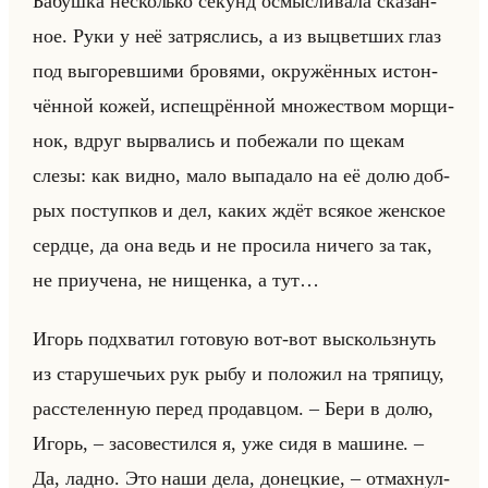
Ба­буш­ка несколько се­кунд осмыс­ли­ва­ла ска­зан­
ное. Руки у неё за­тряс­лись, а из вы­цвет­ших глаз
под вы­го­рев­ши­ми бро­вя­ми, окру­жён­ных ис­тон­
чён­ной кожей, ис­пещ­рён­ной мно­же­ством мор­щи­
нок, вдруг вы­рва­лись и по­бе­жа­ли по щекам
слезы: как видно, мало вы­па­да­ло на её долю доб­
рых по­ступ­ков и дел, каких ждёт вся­кое жен­ское
серд­це, да она ведь и не про­си­ла ни­че­го за так,
не при­уче­на, не ни­щен­ка, а тут…
Игорь под­хва­тил го­то­вую вот-вот вы­скольз­нуть
из ста­ру­ше­чьих рук рыбу и по­ло­жил на тря­пи­цу,
рас­сте­лен­ную перед про­дав­цом. – Бери в долю,
Игорь, – за­со­ве­стил­ся я, уже сидя в ма­шине. –
Да, ладно. Это наши дела, до­нец­кие, – от­мах­нул­