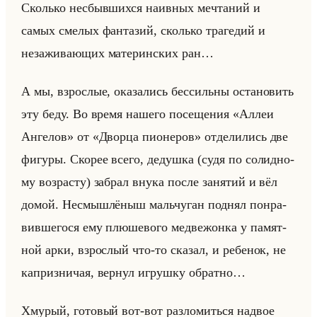
Сколько несбыв­ших­ся на­ив­ных меч­та­ний и
самых сме­лых фан­та­зий, сколько тра­ге­дий и
неза­жи­ва­ющих ма­те­рин­ских ран…
А мы, взрос­лые, ока­за­лись бес­сильны оста­но­вить
эту беду. Во время на­ше­го по­се­ще­ния «Аллеи
Ангелов» от «Дворца пионеров» от­де­ли­лись две
фи­гу­ры. Ско­рее всего, де­душ­ка (судя по со­лид­но­
му воз­рас­ту) за­брал внука после за­ня­тий и вёл
домой. Несмыш­лё­ныш мальчу­ган под­нял по­нра­
вив­ше­го­ся ему плю­ше­во­го мед­ве­жон­ка у па­мят­
ной арки, взрос­лый что-то ска­зал, и ре­бе­нок, не
ка­приз­ни­чая, вер­нул иг­руш­ку об­рат­но…
Хму­рый, го­то­вый вот-вот раз­ло­миться на­двое