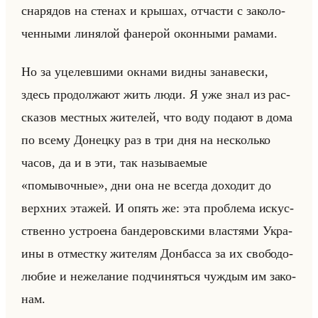
сна­ря­дов на сте­нах и кры­шах, от­ча­сти с за­ко­ло­
чен­ны­ми ли­ня­лой фа­не­рой окон­ны­ми ра­ма­ми.
Но за уце­лев­ши­ми ок­на­ми видны за­на­вес­ки,
здесь про­дол­жа­ют жить люди. Я уже знал из рас­
ска­зов мест­ных жи­те­лей, что воду по­да­ют в дома
по всему До­нец­ку раз в три дня на несколько
часов, да и в эти, так на­зы­ва­емые
«помывочные», дни она не все­гда до­хо­дит до
верх­них эта­жей. И опять же: эта про­бле­ма ис­кус­
ствен­но устро­ена бан­де­ров­ски­ми вла­стя­ми Укра­
ины в от­мест­ку жи­те­лям Дон­бас­са за их сво­бо­до­
лю­бие и неже­ла­ние под­чи­няться чуж­дым им за­ко­
нам.