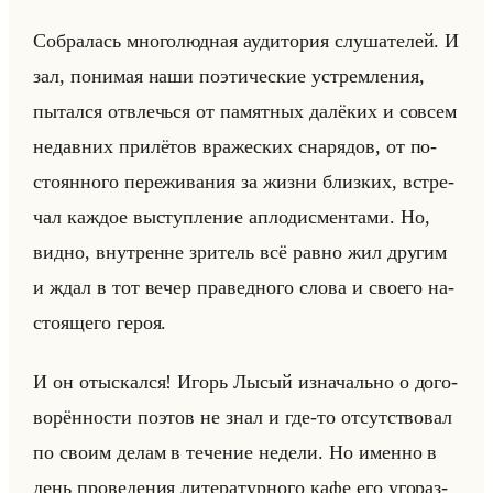
Со­бра­лась мно­го­люд­ная ауди­то­рия слу­ша­те­лей. И
зал, по­ни­мая наши по­эти­че­ские устрем­ле­ния,
пы­тал­ся от­влечься от па­мят­ных да­лё­ких и со­всем
недав­них при­лё­тов вра­же­ских сна­ря­дов, от по­
сто­ян­но­го пе­ре­жи­ва­ния за жизни близ­ких, встре­
чал каж­дое вы­ступ­ле­ние ап­ло­дис­мен­та­ми. Но,
видно, внут­ренне зри­тель всё равно жил дру­гим
и ждал в тот вечер пра­вед­но­го слова и сво­его на­
сто­яще­го героя.
И он отыс­кал­ся! Игорь Лысый из­на­чально о до­го­
во­рён­но­сти по­этов не знал и где-то от­сут­ство­вал
по своим делам в те­че­ние неде­ли. Но имен­но в
день про­ве­де­ния ли­те­ра­тур­но­го кафе его уго­раз­