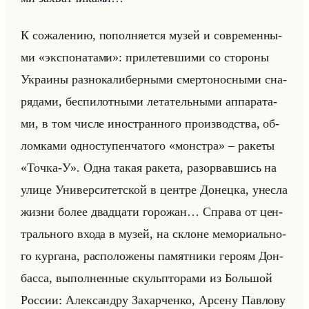
К со­жа­ле­нию, по­пол­ня­ет­ся музей и со­вре­мен­ны­
ми «экспонатами»: при­ле­тев­ши­ми со сто­ро­ны
Укра­ины раз­но­ка­ли­бер­ны­ми смер­то­нос­ны­ми сна­
ря­да­ми, бес­пи­лот­ны­ми ле­та­тельны­ми ап­па­ра­та­
ми, в том числе ино­стран­но­го про­из­вод­ства, об­
лом­ка­ми од­но­сту­пен­ча­то­го «монстра» – ра­ке­ты
«Точка-У». Одна такая ра­ке­та, разо­рвав­шись на
улице Уни­вер­си­тет­ской в цен­тре До­нец­ка, унес­ла
жизни более два­дца­ти го­ро­жан… Спра­ва от цен­
трально­го входа в музей, на склоне ме­мо­ри­ально­
го кур­га­на, рас­по­ло­же­ны па­мят­ни­ки ге­ро­ям Дон­
бас­са, вы­пол­нен­ные скульпто­ра­ми из Большой
Рос­сии: Алек­сан­дру За­хар­чен­ко, Ар­се­ну Пав­ло­ву