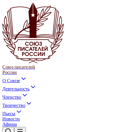
Союз писателей
России
О Союзе
Деятельность
Членство
Творчество
Пьесы
Новости
Афиша