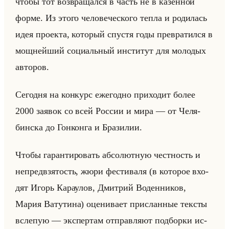
чтобы тот воз­вра­щал­ся в часть не в ка­зен­ной
форме. Из этого че­ло­ве­че­ско­го тепла и ро­ди­лась
идея про­ек­та, ко­то­рый спу­стя годы пре­вра­тил­ся в
мощ­нейший со­ци­альный ин­сти­тут для мо­ло­дых
ав­то­ров.
Се­год­ня на кон­курс еже­год­но при­хо­дит более
2000 за­явок со всей Рос­сии и мира — от Че­ля­
бин­ска до Гон­кон­га и Бра­зи­лии.
Чтобы га­ран­ти­ро­вать аб­со­лют­ную чест­ность и
непред­взя­тость, жюри фе­сти­ва­ля (в ко­то­рое вхо­
дят Игорь Ка­ра­улов, Дмит­рий Во­ден­ни­ков,
Мария Ва­ту­ти­на) оце­ни­ва­ет при­слан­ные тек­сты
всле­пую — экс­пер­там от­прав­ля­ют под­бор­ки ис­