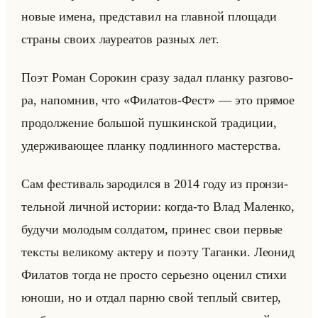
новые имена, пред­ста­вил на глав­ной пло­ща­ди
стра­ны своих ла­уре­атов раз­ных лет.
Поэт Роман Со­ро­кин сразу задал план­ку раз­го­во­
ра, на­пом­нив, что «Филатов-Фест» — это пря­мое
про­дол­же­ние большой пуш­кин­ской тра­ди­ции,
удер­жи­ва­ющее план­ку под­лин­но­го ма­стер­ства.
Сам фе­сти­валь за­ро­дил­ся в 2014 году из прон­зи­
тельной лич­ной ис­то­рии: когда-то Влад Ма­лен­ко,
бу­дучи мо­ло­дым сол­да­том, при­нес свои пер­вые
тек­сты ве­ли­ко­му ак­те­ру и поэту Та­ган­ки. Лео­нид
Фи­ла­тов тогда не про­сто се­рьез­но оце­нил стихи
юноши, но и отдал парню свой теп­лый сви­тер,