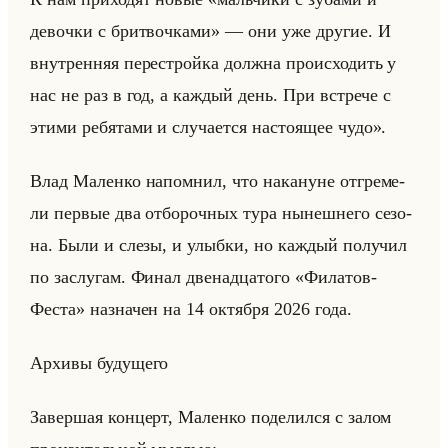
девочки с бритвочками» — они уже дру­гие. И
внут­рен­няя пе­ре­стройка долж­на про­ис­хо­дить у
нас не раз в год, а каж­дый день. При встре­че с
этими ре­бя­та­ми и слу­ча­ет­ся на­сто­ящее чудо».
Влад Ма­лен­ко на­пом­нил, что на­ка­нуне от­гре­ме­
ли пер­вые два от­бо­роч­ных тура ны­неш­не­го се­зо­
на. Были и слезы, и улыб­ки, но каж­дый по­лу­чил
по за­слу­гам. Финал две­на­дца­то­го «Филатов-
Феста» на­зна­чен на 14 ок­тяб­ря 2026 года.
Ар­хи­вы бу­ду­ще­го
За­вер­шая кон­церт, Ма­лен­ко по­де­лил­ся с залом