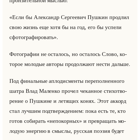
прон­зи­тельной мыс­лью:
«Если бы Александр Сергеевич Пушкин продлил
свою жизнь еще хотя бы на год, его бы успели
сфотографировать».
Фо­то­гра­фии не оста­лось, но оста­лось Слово, ко­
то­рое мо­ло­дые ав­то­ры про­дол­жа­ют нести дальше.
Под фи­нальные ап­ло­дис­мен­ты пе­ре­пол­нен­но­го
шатра Влад Ма­лен­ко про­чел че­кан­ное сти­хо­тво­
ре­ние о Пуш­кине и ле­тя­щих конях. Этот ак­корд
стал луч­шим под­твер­жде­ни­ем: пока есть те, кто
готов со­би­рать «непокорных» и пре­вра­щать мо­
ло­дую энер­гию в смыс­лы, рус­ская по­эзия будет