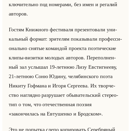
клю­чи­тельно под но­ме­ра­ми, без имен и ре­га­лий
ав­то­ров.
Го­стям Книж­но­го фе­сти­ва­ля пре­зен­то­ва­ли уни­
кальный фор­мат: зри­те­лям по­ка­зы­ва­ли про­фес­си­
онально сня­тые ко­ман­дой про­ек­та по­эти­че­ские
клипы-ви­зит­ки мо­ло­дых ав­то­ров. Пе­ре­пол­нен­
ный зал услы­шал 19-лет­нюю Лизу Ев­стиг­не­еву,
21-лет­нюю Соню Юдину, че­ля­бин­ско­го поэта
Ни­ки­ту Гоф­ма­на и Игоря Сер­ге­ева. Их твор­че­
ство на­гляд­но раз­ру­ша­ет обы­ва­тельский сте­рео­
тип о том, что оте­че­ствен­ная по­эзия
«закончилась на Евтушенко и Бродском».
Это не по­пыт­ка слепо ко­пи­ро­вать Се­реб­ря­ный