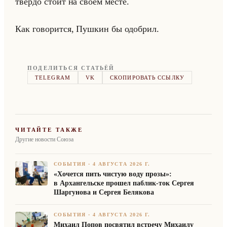
твер­до стоит на своем месте.
Как го­во­рит­ся, Пуш­кин бы одоб­рил.
ПОДЕЛИТЬСЯ СТАТЬЁЙ
TELEGRAM
VK
СКОПИРОВАТЬ ССЫЛКУ
ЧИТАЙТЕ ТАКЖЕ
Другие новости Союза
СОБЫТИЯ
·
4 АВГУСТА 2026 Г.
«Хочется пить чистую воду прозы»:
в Архангельске прошел паблик-ток Сергея
Шаргунова и Сергея Белякова
СОБЫТИЯ
·
4 АВГУСТА 2026 Г.
Михаил Попов посвятил встречу Михаилу