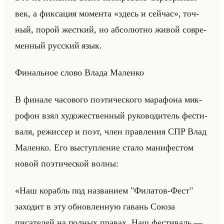
век, а фик­са­ция мо­мен­та «здесь и сейчас», точ­
ный, порой жест­кий, но аб­со­лют­но живой со­вре­
мен­ный рус­ский язык.
Фи­нальное слово Влада Ма­лен­ко
В фи­на­ле ча­со­во­го по­эти­че­ско­го ма­ра­фо­на мик­
ро­фон взял ху­до­же­ствен­ный ру­ко­во­ди­тель фе­сти­
ва­ля, ре­жис­сер и поэт, член прав­ле­ния СПР Влад
Ма­лен­ко. Его вы­ступ­ле­ние стало ма­ни­фе­стом
новой по­эти­че­ской волны:
«Наш корабль под названием "Филатов-Фест"
заходит в эту обновленную гавань Союза
писателей на полных правах. Наш фестиваль —