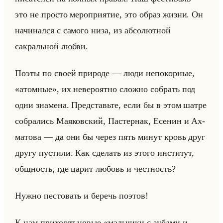
это не просто мероприятие, это образ жизни. Он
начинался с самого низа, из абсолютной
сакральной любви.
Поэты по своей природе — люди непокорные,
«атомные», их неве­ро­ят­но слож­но со­брать под
одни зна­ме­на. Пред­ставьте, если бы в этом шатре
со­бра­лись Ма­яков­ский, Па­стер­нак, Есе­нин и Ах­
ма­то­ва — да они бы через пять минут кровь друг
другу пу­сти­ли. Как сде­лать из этого ин­сти­тут,
общ­ность, где царит лю­бовь и чест­ность?
Нужно пе­сто­вать и бе­речь по­этов!
К нам при­хо­дят новые «мальчики с зубами и