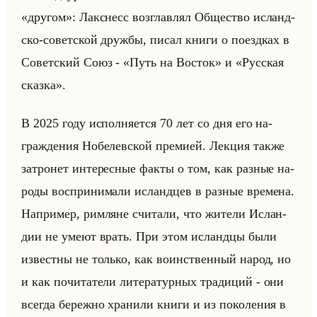
«другом»: Лак­снесс воз­глав­лял Об­ще­ство ис­ланд­
ско-со­вет­ской друж­бы, писал книги о по­езд­ках в
Со­вет­ский Союз - «Путь на Восток» и «Русская
сказка».
В 2025 году ис­пол­ня­ет­ся 70 лет со дня его на­
граж­де­ния Но­бе­лев­ской пре­ми­ей. Лек­ция также
за­тро­нет ин­те­рес­ные факты о том, как раз­ные на­
ро­ды вос­при­ни­ма­ли ис­ланд­цев в раз­ные вре­ме­на.
На­при­мер, рим­ляне счи­та­ли, что жи­те­ли Ис­лан­
дии не умеют врать. При этом ис­ланд­цы были
из­вест­ны не только, как во­ин­ствен­ный народ, но
и как по­чи­та­те­ли ли­те­ра­тур­ных тра­ди­ций - они
все­гда бе­реж­но хра­ни­ли книги и из по­ко­ле­ния в