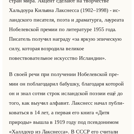
стран мира. Ак­цент сде­ла­ют на твор­че­стве
Хальдо­ура Ки­лья­на Лак­снес­са (1902–1998) - ис­
ланд­ско­го пи­са­те­ля, поэта и дра­ма­тур­га, ла­уре­ата
Но­бе­лев­ской пре­мии по ли­те­ра­ту­ре 1955 года.
Пи­са­тель по­лу­чил на­гра­ду «за яркую эпическую
силу, которая возродила великое
повествовательное искусство Исландии».
В своей речи при по­лу­че­нии Но­бе­лев­ской пре­
мии он по­бла­го­да­рил ба­буш­ку, бла­го­да­ря ко­то­рой
он и знал сотни строк ис­ланд­ской по­эзии ещё до
того, как вы­учил ал­фа­вит. Лак­снесс начал пуб­ли­
ко­ваться в 14 лет, а пер­вая его книга «Дитя
природы» вышла в 1919 году под псев­до­ни­мом
«Халлдоур из Лакснесса». В СССР его счи­та­ли