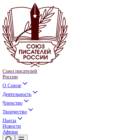
Союз писателей
России
О Союзе
Деятельность
Членство
Творчество
Пьесы
Новости
Афиша