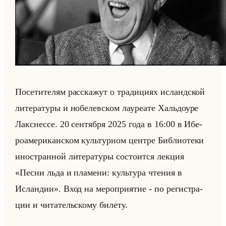
По­се­ти­те­лям рас­ска­жут о тра­ди­ци­ях ис­ланд­ской
ли­те­ра­ту­ры и но­бе­лев­ском ла­уре­ате Хальдо­уре
Лак­снес­се. 20 сен­тяб­ря 2025 года в 16:00 в Ибе­
ро­аме­ри­кан­ском культур­ном цен­тре Биб­лио­те­ки
ино­стран­ной ли­те­ра­ту­ры со­сто­ит­ся лек­ция
«Песни льда и пламени: культура чтения в
Исландии». Вход на ме­ро­при­ятие - по ре­ги­стра­
ции и чи­та­тельско­му би­ле­ту.