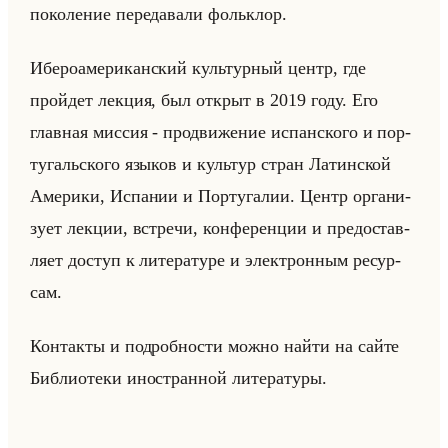
по­ко­ле­ние пе­ре­да­ва­ли фольк­лор.
Ибе­ро­аме­ри­кан­ский культур­ный центр, где
пройдет лек­ция, был от­крыт в 2019 году. Его
глав­ная мис­сия - про­дви­же­ние ис­пан­ско­го и пор­
ту­гальско­го язы­ков и культур стран Ла­тин­ской
Аме­ри­ки, Ис­па­нии и Пор­ту­га­лии. Центр ор­га­ни­
зу­ет лек­ции, встре­чи, кон­фе­рен­ции и предо­став­
ля­ет до­ступ к ли­те­ра­ту­ре и элек­трон­ным ре­сур­
сам.
Кон­так­ты и по­дроб­но­сти можно найти на сайте
Биб­лио­те­ки ино­стран­ной ли­те­ра­ту­ры.