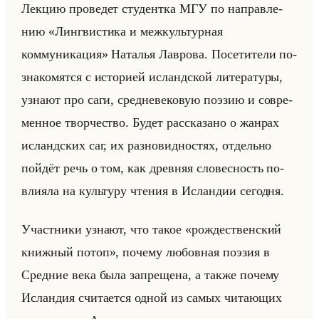
Лек­цию про­ве­дет сту­дент­ка МГУ по на­прав­ле­
нию «Лингвистика и межкультурная
коммуникация» На­та­лья Лав­ро­ва. По­се­ти­те­ли по­
зна­ко­мят­ся с ис­то­ри­ей ис­ланд­ской ли­те­ра­ту­ры,
узна­ют про саги, сред­не­ве­ко­вую по­эзию и со­вре­
мен­ное твор­че­ство. Будет рас­ска­за­но о жан­рах
ис­ланд­ских саг, их раз­но­вид­но­стях, от­дельно
пойдёт речь о том, как древ­няя сло­вес­ность по­
вли­яла на культу­ру чте­ния в Ис­лан­дии се­год­ня.
Участ­ни­ки узна­ют, что такое «рождественский
книжный потоп», по­че­му лю­бов­ная по­эзия в
Сред­ние века была за­пре­ще­на, а также по­че­му
Ис­лан­дия счи­та­ет­ся одной из самых чи­та­ющих