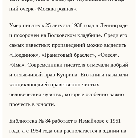
ний очерк «Москва родная».
Умер пи­са­тель 25 ав­гу­ста 1938 года в Ле­нин­гра­де
и по­хо­ро­нен на Вол­ков­ском клад­би­ще. Среди его
самых из­вест­ных про­из­ве­де­ний можно вы­де­лить
«Поединок», «Гранатовый браслет», «Олеся»,
«Яма». Со­вре­мен­ни­ки пи­са­те­ля от­ме­ча­ли доб­рый
и от­зыв­чи­вый нрав Куп­ри­на. Его книги на­зы­ва­ли
«энциклопедией нравственно чистых
человеческих чувств», ко­то­рые осо­бен­но важно
про­честь в юно­сти.
Биб­лио­те­ка № 84 ра­бо­та­ет в Из­майло­ве с 1951
года, а с 1954 года она рас­по­ла­га­ет­ся в зда­нии на