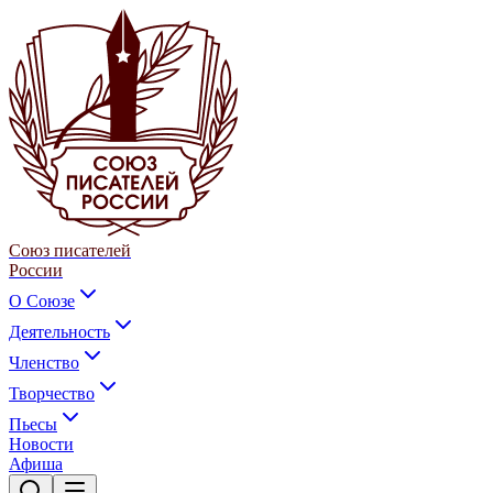
Союз писателей
России
О Союзе
Деятельность
Членство
Творчество
Пьесы
Новости
Афиша