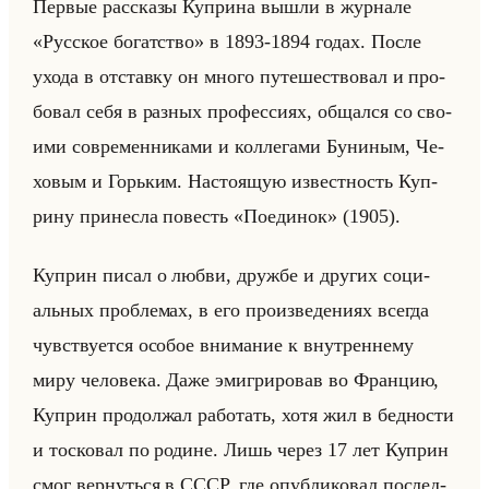
Пер­вые рас­ска­зы Куп­ри­на вышли в жур­на­ле
«Русское богатство» в 1893-1894 годах. После
ухода в от­став­ку он много пу­те­ше­ство­вал и про­
бо­вал себя в раз­ных про­фес­си­ях, об­щал­ся со сво­
ими со­вре­мен­ни­ка­ми и кол­ле­га­ми Бу­ни­ным, Че­
хо­вым и Горьким. На­сто­ящую из­вест­ность Куп­
ри­ну при­нес­ла по­весть «Поединок» (1905).
Куп­рин писал о любви, друж­бе и дру­гих со­ци­
альных про­бле­мах, в его про­из­ве­де­ни­ях все­гда
чув­ству­ет­ся осо­бое вни­ма­ние к внут­рен­не­му
миру че­ло­ве­ка. Даже эми­гри­ро­вав во Фран­цию,
Куп­рин про­дол­жал ра­бо­тать, хотя жил в бед­но­сти
и тос­ко­вал по ро­дине. Лишь через 17 лет Куп­рин
смог вер­нуться в СССР, где опуб­ли­ко­вал по­след­