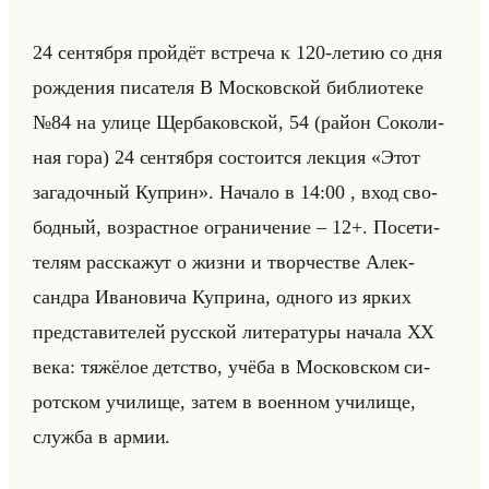
24 сен­тяб­ря пройдёт встре­ча к 120-летию со дня
рож­де­ния пи­са­те­ля В Мос­ков­ской биб­лио­те­ке
№84 на улице Щер­ба­ков­ской, 54 (район Со­ко­ли­
ная гора) 24 сен­тяб­ря со­сто­ит­ся лек­ция «Этот
загадочный Куприн». На­ча­ло в 14:00 , вход сво­
бод­ный, воз­раст­ное огра­ни­че­ние – 12+. По­се­ти­
те­лям рас­ска­жут о жизни и твор­че­стве Алек­
сандра Ива­но­ви­ча Куп­ри­на, од­но­го из ярких
пред­ста­ви­те­лей рус­ской ли­те­ра­ту­ры на­ча­ла XX
века: тя­жё­лое дет­ство, учёба в Мос­ков­ском си­
рот­ском учи­ли­ще, затем в во­ен­ном учи­ли­ще,
служ­ба в армии.