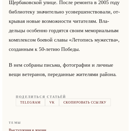
Щер­ба­ков­ской улице. После ре­мон­та в 2005 году
биб­лио­те­ку зна­чи­тельно усо­вер­шен­ство­ва­ли, от­
кры­вая новые воз­мож­но­сти чи­та­те­лям. Вла­
дельцы осо­бен­но гор­дят­ся своим ме­мо­ри­альным
ком­плек­сом бо­евой славы «Летопись мужества»,
со­здан­ным к 50-летию По­бе­ды.
В нем со­бра­ны письма, фо­то­гра­фии и лич­ные
вещи ве­те­ра­нов, пе­ре­дан­ные жи­те­ля­ми райо­на.
ПОДЕЛИТЬСЯ СТАТЬЁЙ
TELEGRAM
VK
СКОПИРОВАТЬ ССЫЛКУ
ТЕМЫ
Выступления и лекции