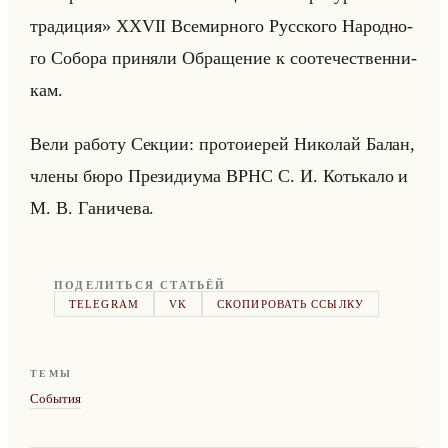
традиция» XXVII Все­мир­но­го Рус­ско­го На­род­но­
го Со­бо­ра при­ня­ли Об­ра­ще­ние к со­оте­че­ствен­ни­
кам.
Вели ра­бо­ту Сек­ции: про­то­ие­рей Ни­ко­лай Балан,
члены бюро Пре­зи­ди­ума ВРНС С. И. Котька­ло и
М. В. Га­ни­че­ва.
ПОДЕЛИТЬСЯ СТАТЬЁЙ
TELEGRAM
VK
СКОПИРОВАТЬ ССЫЛКУ
ТЕМЫ
События