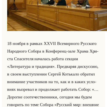
18 но­яб­ря в рам­ках XXVII Все­мир­но­го Рус­ско­го
На­род­но­го Со­бо­ра в Кон­фе­ренц-зале Храма Хри­
ста Спа­си­те­ля на­ча­лась ра­бо­та сек­ции
«Литература и традиция». Пред­ва­ряя дис­кус­сию,
в своем вы­ступ­ле­нии Сер­гей Котька­ло об­ра­тил
вни­ма­ние участ­ни­ков на то, как и в каких усло­
ви­ях вы­зре­вал и про­дол­жа­ет ра­бо­тать Собор: «…
Дорогие соотечественники, сегодня мы будем
говорить по теме Собора «Русский мир: внешние