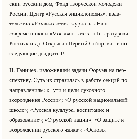
ский рус­ский дом, Фонд твор­че­ской мо­ло­де­жи
Рос­сии, Центр «Русская энциклопедия», из­да­
тельство «Роман-газета», жур­на­лы «Наш
современник» и «Москва», га­зе­та «Литературная
Россия» и др. От­кры­вал Пер­вый Собор, как и по­
сле­ду­ющие два­дцать В.
Н. Га­ни­чев, из­ло­жив­ший за­да­чи Фо­ру­ма на пер­
спек­ти­ву. Суть их от­ра­зи­лась в ра­бо­те сек­ций по
на­прав­ле­ни­ям: «Пути и цели духовного
возрождения России»; «О русской национальной
школе»; «Русская культура, воспитание и
образование»; «О русской нации»; «О защите и
возрождении русского языка»; «Основы