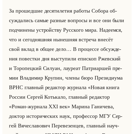
За про­шед­шие де­ся­ти­ле­тия ра­бо­ты Со­бо­ра об­
суж­да­лись самые раз­ные во­про­сы и все они были
под­чи­не­ны устройству Рус­ско­го мира. На­де­ем­ся,
что и се­го­дняш­няя ны­неш­няя встре­ча вне­сёт
свой вклад в общее дело… В про­цес­се об­суж­де­
ния по­вест­ки дня вы­сту­пи­ли епи­скоп Ржев­ский
и То­ро­пец­кий Си­лу­ан, ла­уре­ат Пат­ри­ар­шей пре­
мии Вла­ди­мир Кру­пин, члены бюро Пре­зи­ди­ума
ВРНС глав­ный ре­дак­тор жур­на­ла «Новая книга
России Сергей Котькало, главный редактор
«Роман-журнала XXI век» Ма­ри­на Га­ни­че­ва,
док­тор ис­то­ри­че­ских наук, про­фес­сор МГУ Сер­
гей Вя­че­сла­во­вич Пе­ре­ве­зен­цев, глав­ный на­уч­