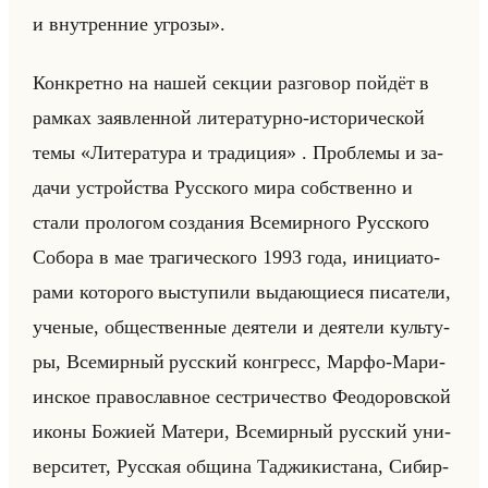
и внутренние угрозы».
Кон­крет­но на нашей сек­ции раз­го­вор пойдёт в
рам­ках за­яв­лен­ной ли­те­ра­тур­но-ис­то­ри­че­ской
темы «Литература и традиция» . Про­бле­мы и за­
да­чи устройства Рус­ско­го мира соб­ствен­но и
стали про­ло­гом со­зда­ния Все­мир­но­го Рус­ско­го
Со­бо­ра в мае тра­ги­че­ско­го 1993 года, ини­ци­ато­
ра­ми ко­то­ро­го вы­сту­пи­ли вы­да­ющи­еся пи­са­те­ли,
уче­ные, об­ще­ствен­ные де­яте­ли и де­яте­ли культу­
ры, Все­мир­ный рус­ский кон­гресс, Марфо-Ма­ри­
ин­ское пра­во­слав­ное сест­ри­че­ство Фе­одо­ров­ской
иконы Бо­жи­ей Ма­те­ри, Все­мир­ный рус­ский уни­
вер­си­тет, Рус­ская об­щи­на Та­джи­ки­ста­на, Си­бир­