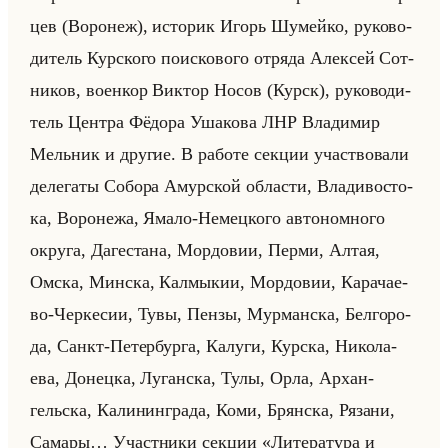
цев (Во­ро­неж), ис­то­рик Игорь Шу­мейко, ру­ко­во­
ди­тель Кур­ско­го по­ис­ко­во­го от­ря­да Алек­сей Сот­
ни­ков, во­ен­кор Вик­тор Носов (Курск), ру­ко­во­ди­
тель Цен­тра Фё­до­ра Уша­ко­ва ЛНР Вла­ди­мир
Мельник и дру­гие. В ра­бо­те сек­ции участ­во­ва­ли
де­ле­га­ты Со­бо­ра Амур­ской об­ла­сти, Вла­ди­во­сто­
ка, Во­ро­не­жа, Ямало-Немец­ко­го ав­то­ном­но­го
окру­га, Да­ге­ста­на, Мор­до­вии, Перми, Алтая,
Омска, Мин­ска, Кал­мы­кии, Мор­до­вии, Ка­ра­чае­
во-Чер­ке­сии, Тувы, Пензы, Мур­ман­ска, Бел­го­ро­
да, Санкт-Пе­тер­бур­га, Ка­лу­ги, Кур­ска, Ни­ко­ла­
ева, До­нец­ка, Лу­ган­ска, Тулы, Орла, Ар­хан­
гельска, Ка­ли­нин­гра­да, Коми, Брян­ска, Ря­за­ни,
Са­ма­ры… Участ­ни­ки сек­ции «Литература и