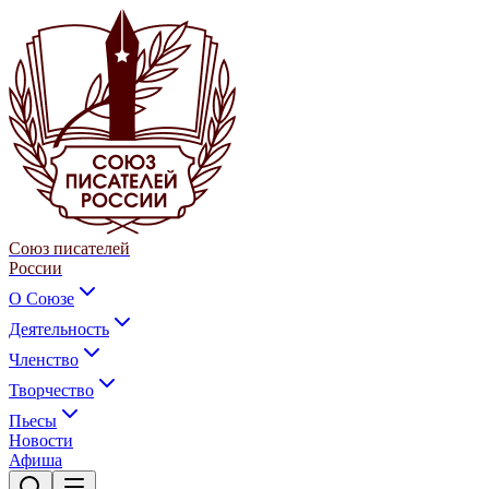
Союз писателей
России
О Союзе
Деятельность
Членство
Творчество
Пьесы
Новости
Афиша