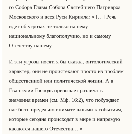
го Со­бо­ра Главы Со­бо­ра Свя­тейше­го Пат­ри­ар­ха
Мос­ков­ско­го и всея Руси Ки­рил­ла: « […] Речь
идет об угрозах не только нашему
национальному благополучию, но и самому
Отечеству нашему.
И эти угрозы носят, я бы сказал, онтологический
характер, они не проистекают просто из проблем
общественной или политической жизни. А в
Евангелии Господь призывает различать
знамения времен (см. Мф. 16:2), что побуждает
нас быть предельно внимательными к событиям,
которые сегодня происходят в мире и напрямую
касаются нашего Отечества… »