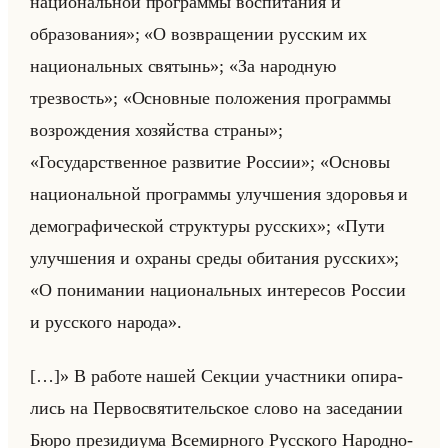
национальной программы воспитания и
образования»; «О возвращении русским их
национальных святынь»; «За народную
трезвость»; «Основные положения программы
возрождения хозяйства страны»;
«Государственное развитие России»; «Основы
национальной программы улучшения здоровья и
демографической структуры русских»; «Пути
улучшения и охраны среды обитания русских»;
«О понимании национальных интересов России
и русского народа».
[…]» В ра­бо­те нашей Сек­ции участ­ни­ки опи­ра­
лись на Пер­во­свя­ти­тельское слово на за­се­да­нии
Бюро пре­зи­ди­ума Все­мир­но­го Рус­ско­го На­род­но­