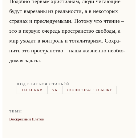
По­доб­но пер­вым хри­сти­анам, люди чи­та­ющие
будут вы­ре­за­ны из ре­ально­сти, а в неко­то­рых
стра­нах и пре­сле­ду­емы­ми. По­то­му что чте­ние –
это в первую оче­редь про­стран­ство сво­бо­ды, а
мир ухо­дит в кон­троль и то­та­ли­та­ризм. Со­хра­
нить это про­стран­ство – наша жиз­нен­но необ­хо­
ди­мая за­да­ча.
ПОДЕЛИТЬСЯ СТАТЬЁЙ
TELEGRAM
VK
СКОПИРОВАТЬ ССЫЛКУ
ТЕМЫ
Воскресный Платон