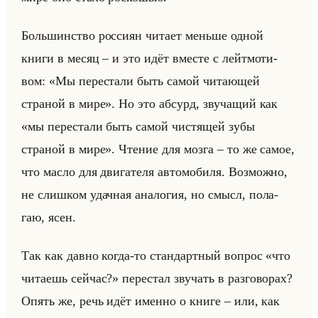
Большин­ство рос­си­ян чи­та­ет меньше одной
книги в месяц – и это идёт вме­сте с лейт­мо­ти­
вом: «Мы перестали быть самой читающей
страной в мире». Но это аб­сурд, зву­ча­щий как
«мы перестали быть самой чистящей зубы
страной в мире». Чте­ние для мозга – то же самое,
что масло для дви­га­те­ля ав­то­мо­би­ля. Воз­мож­но,
не слиш­ком удач­ная ана­ло­гия, но смысл, по­ла­
гаю, ясен.
Так как давно когда-то стан­дарт­ный во­прос «что
читаешь сейчас?» пе­ре­стал зву­чать в раз­го­во­рах?
Опять же, речь идёт имен­но о книге – или, как