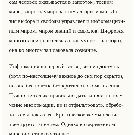
сам че­ло­век ока­зы­ва­ет­ся в за­пер­том, тес­ном
мире, за­про­грам­ми­ро­ван­ном ал­го­рит­ма­ми. Ил­лю­
зия вы­бо­ра и сво­бо­ды управ­ля­ет и ин­фор­ма­ци­он­
ным миром, миром зна­ний и смыс­лов. Циф­ро­вая
мно­го­го­ло­си­ца не сде­ла­ла нас умнее – на­обор­от,
она во мно­гом за­шла­ко­ва­ла со­зна­ние.
Ин­фор­ма­ция на пер­вый взгляд весьма до­ступ­на
(хотя по-на­сто­яще­му важ­ное до сих пор скры­то),
но она бес­по­лез­на без кри­ти­че­ско­го мыш­ле­ния.
Нужно не только пра­вильно дать за­прос на по­лу­
че­ние ин­фор­ма­ции, но и от­фильтро­вать, об­ра­бо­
тать её и так далее. Кри­ти­че­ское же мыш­ле­ние
тре­ни­ру­ет­ся чте­ни­ем. Од­на­ко в со­вре­мен­ном
мире оно стало рос­ко­шью.