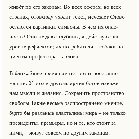
живёт по его за­ко­нам. Во всех сфе­рах, во всех
стра­нах, ото­всю­ду ухо­дит текст, ис­че­за­ет Слово –
оста­ют­ся кар­тин­ки, сим­во­лы. В чём их опас­
ность? Они не дают глу­би­ны, а действу­ют на
уровне ре­флек­сов; их по­тре­би­те­ли – со­ба­ки-па­
ци­ен­ты про­фес­со­ра Пав­ло­ва.
В бли­жайшее время нам не гро­зит вос­ста­ние
машин. Угро­за в дру­гом: армия ботов на­вя­жет
нам мысли и же­ла­ния. Со­хра­нить про­стран­ство
сво­бо­ды Также весьма рас­про­стра­не­но мне­ние,
будто бы ре­альные вла­сте­ли­ны мира – не только
пре­зи­ден­ты, пре­мье­ры, но и те, кто стоит за
ними, – живут со­всем по дру­гим за­ко­нам.