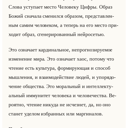
Слова усту­па­ет место Че­ло­ве­ку Цифры. Образ
Божий сна­ча­ла сме­нил­ся об­ра­зом, пред­став­лен­
ным самим че­ло­ве­ком, а те­перь на его место при­
хо­дит образ, сге­не­ри­ро­ван­ный нейро­се­тью.
Это озна­ча­ет кар­ди­нальное, непро­гно­зи­ру­емое
из­ме­не­ние мира. Это озна­ча­ет хаос, по­то­му что
чте­ние есть культу­ра, фор­ми­ру­ющая и спо­соб
мыш­ле­ния, и вза­имо­действие людей, и упо­ря­до­
че­ние об­ще­ства. Это мо­ральный и ин­тел­лек­ту­
альный им­му­ни­тет че­ло­ве­ка и че­ло­ве­че­ства. Ве­
ро­ят­но, чте­ние ни­ку­да не ис­чез­нет, да, но оно
ста­нет уде­лом из­бран­ных или мар­ги­на­лов.