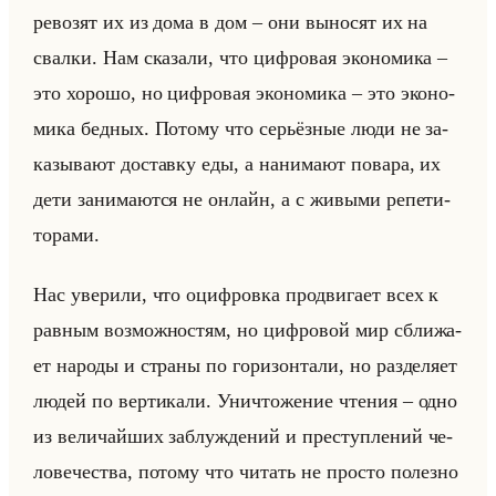
ре­во­зят их из дома в дом – они вы­но­сят их на
свал­ки. Нам ска­за­ли, что циф­ро­вая эко­но­ми­ка –
это хо­ро­шо, но циф­ро­вая эко­но­ми­ка – это эко­но­
ми­ка бед­ных. По­то­му что се­рьёз­ные люди не за­
ка­зы­ва­ют до­став­ку еды, а на­ни­ма­ют по­ва­ра, их
дети за­ни­ма­ют­ся не он­лайн, а с жи­вы­ми ре­пе­ти­
то­ра­ми.
Нас уве­ри­ли, что оциф­ров­ка про­дви­га­ет всех к
рав­ным воз­мож­но­стям, но циф­ро­вой мир сбли­жа­
ет на­ро­ды и стра­ны по го­ри­зон­та­ли, но раз­де­ля­ет
людей по вер­ти­ка­ли. Уни­что­же­ние чте­ния – одно
из ве­ли­чайших за­блуж­де­ний и пре­ступ­ле­ний че­
ло­ве­че­ства, по­то­му что чи­тать не про­сто по­лез­но