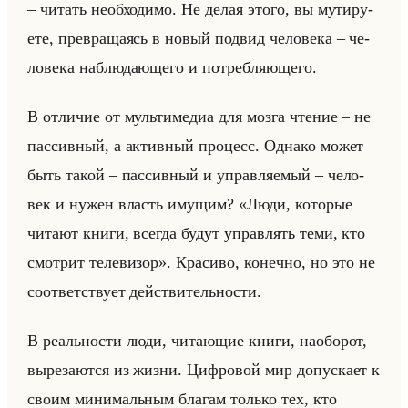
– чи­тать необ­хо­ди­мо. Не делая этого, вы му­ти­ру­
ете, пре­вра­ща­ясь в новый под­вид че­ло­ве­ка – че­
ло­ве­ка на­блю­да­юще­го и по­треб­ля­юще­го.
В от­ли­чие от мульти­ме­диа для мозга чте­ние – не
пас­сив­ный, а ак­тив­ный про­цесс. Од­на­ко может
быть такой – пас­сив­ный и управ­ля­емый – че­ло­
век и нужен власть иму­щим? «Люди, которые
читают книги, всегда будут управлять теми, кто
смотрит телевизор». Кра­си­во, ко­неч­но, но это не
со­от­вет­ству­ет действи­тельно­сти.
В ре­ально­сти люди, чи­та­ющие книги, на­обор­от,
вы­ре­за­ют­ся из жизни. Циф­ро­вой мир до­пус­ка­ет к
своим ми­ни­мальным бла­гам только тех, кто