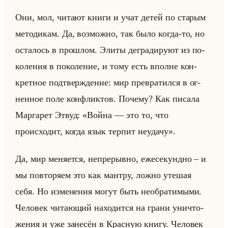
Они, мол, чи­та­ют книги и учат детей по ста­рым
ме­то­ди­кам. Да, воз­мож­но, так было когда-то, но
оста­лось в про­шлом. Элиты де­гра­ди­ру­ют из по­
ко­ле­ния в по­ко­ле­ние, и тому есть вполне кон­
крет­ное под­твер­жде­ние: мир пре­вра­тил­ся в ог­
нен­ное поле кон­флик­тов. По­че­му? Как пи­са­ла
Мар­га­рет Этвуд: «Война — это то, что
происходит, когда язык терпит неудачу».
Да, мир ме­ня­ет­ся, непре­рыв­но, еже­се­кунд­но – и
мы по­вто­ря­ем это как ман­тру, ложно уте­шая
себя. Но из­ме­не­ния могут быть необ­ра­ти­мы­ми.
Че­ло­век чи­та­ющий на­хо­дит­ся на грани уни­что­
же­ния и уже за­не­сён в Крас­ную книгу. Че­ло­век