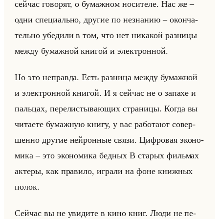
сейчас го­во­рят, о бу­маж­ном но­си­те­ле. Нас же –
одни спе­ци­ально, дру­гие по незна­нию – окон­ча­
тельно убе­ди­ли в том, что нет ни­ка­кой раз­ни­цы
между бу­маж­ной кни­гой и элек­трон­ной.
Но это неправ­да. Есть раз­ни­ца между бу­маж­ной
и элек­трон­ной кни­гой. И я сейчас не о за­па­хе и
пальцах, пе­ре­ли­сты­ва­ющих стра­ни­цы. Когда вы
чи­та­ете бу­маж­ную книгу, у вас ра­бо­та­ют со­вер­
шен­но дру­гие нейрон­ные связи. Циф­ро­вая эко­но­
ми­ка – это эко­но­ми­ка бед­ных В ста­рых фильмах
ак­те­ры, как пра­ви­ло, иг­ра­ли на фоне книж­ных
полок.
Сейчас вы не уви­ди­те в кино книг. Люди не пе­