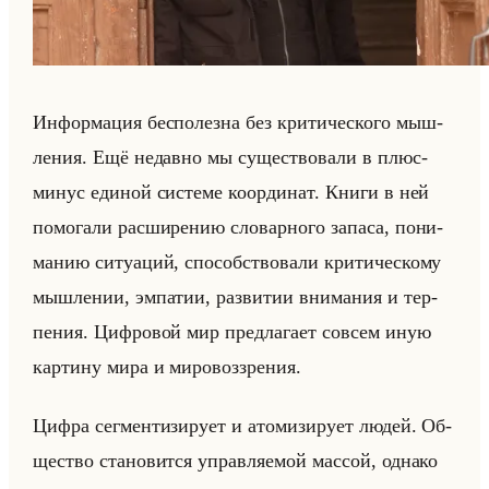
Ин­фор­ма­ция бес­по­лез­на без кри­ти­че­ско­го мыш­
ле­ния. Ещё недав­но мы су­ще­ство­ва­ли в плюс-
минус еди­ной си­сте­ме ко­ор­ди­нат. Книги в ней
по­мо­га­ли рас­ши­ре­нию сло­вар­но­го за­па­са, по­ни­
ма­нию си­ту­аций, спо­соб­ство­ва­ли кри­ти­че­ско­му
мыш­ле­нии, эм­па­тии, раз­ви­тии вни­ма­ния и тер­
пе­ния. Циф­ро­вой мир пред­ла­га­ет со­всем иную
кар­ти­ну мира и ми­ро­воз­зре­ния.
Цифра сег­мен­ти­зи­ру­ет и ато­ми­зи­ру­ет людей. Об­
ще­ство ста­но­вит­ся управ­ля­емой мас­сой, од­на­ко