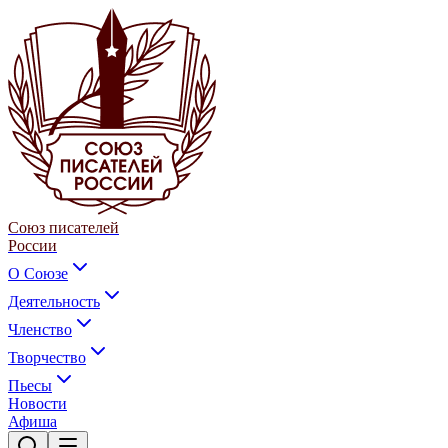
Союз писателей
России
О Союзе
Деятельность
Членство
Творчество
Пьесы
Новости
Афиша