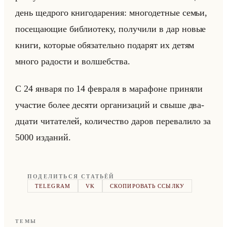
день щед­ро­го кни­го­да­ре­ния: мно­го­дет­ные семьи,
по­се­ща­ющие биб­лио­те­ку, по­лу­чи­ли в дар новые
книги, ко­то­рые обя­за­тельно по­да­рят их детям
много ра­до­сти и вол­шеб­ства.
С 24 ян­ва­ря по 14 фев­ра­ля в ма­ра­фоне при­ня­ли
уча­стие более де­ся­ти ор­га­ни­за­ций и свыше два­
дца­ти чи­та­те­лей, ко­ли­че­ство даров пе­ре­ва­ли­ло за
5000 из­да­ний.
ПОДЕЛИТЬСЯ СТАТЬЁЙ
TELEGRAM
VK
СКОПИРОВАТЬ ССЫЛКУ
ТЕМЫ