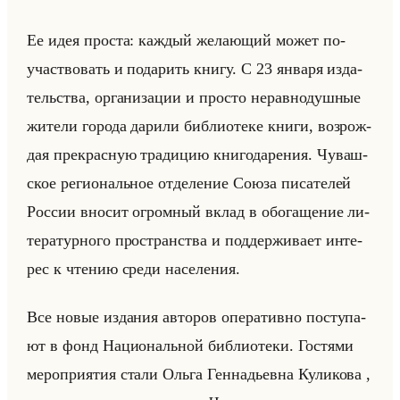
Ее идея про­ста: каж­дый же­ла­ющий может по­
участ­во­вать и по­да­рить книгу. С 23 ян­ва­ря из­да­
тельства, ор­га­ни­за­ции и про­сто нерав­но­душ­ные
жи­те­ли го­ро­да да­ри­ли биб­лио­те­ке книги, воз­рож­
дая пре­крас­ную тра­ди­цию кни­го­да­ре­ния. Чу­ваш­
ское ре­ги­ональное от­де­ле­ние Союза пи­са­те­лей
Рос­сии вно­сит огром­ный вклад в обо­га­ще­ние ли­
те­ра­тур­но­го про­стран­ства и под­дер­жи­ва­ет ин­те­
рес к чте­нию среди на­се­ле­ния.
Все новые из­да­ния ав­то­ров опе­ра­тив­но по­сту­па­
ют в фонд На­ци­ональной биб­лио­те­ки. Го­стя­ми
ме­ро­при­ятия стали Ольга Ген­на­дьев­на Ку­ли­ко­ва ,