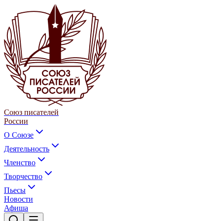
Союз писателей
России
О Союзе
Деятельность
Членство
Творчество
Пьесы
Новости
Афиша